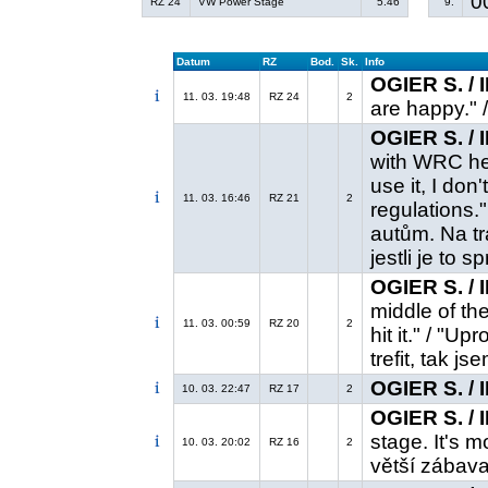
0
RZ 24
VW Power Stage
5.46
9.
Datum
RZ
Bod.
Sk.
Info
OGIER S. /
11. 03. 19:48
RZ 24
2
are happy." 
OGIER S. /
with WRC her
use it, I don'
11. 03. 16:46
RZ 21
2
regulations.
autům. Na tra
jestli je to 
OGIER S. /
middle of the
11. 03. 00:59
RZ 20
2
hit it." / "U
trefit, tak jse
OGIER S. /
10. 03. 22:47
RZ 17
2
OGIER S. /
stage. It's m
10. 03. 20:02
RZ 16
2
větší zábava 