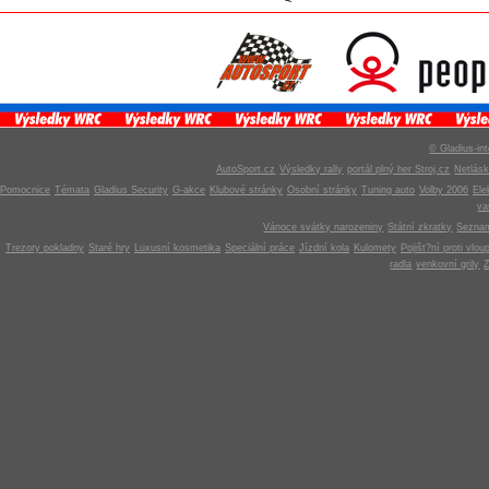
© Gladius-int
AutoSport.cz
Výsledky rally
portál plný her Stroj.cz
Netlás
Pomocnice
Témata
Gladius Security
G-akce
Klubové stránky
Osobní stránky
Tuning auto
Volby 2006
Ele
v
Vánoce svátky narozeniny
Státní zkratky
Seznam
Trezory pokladny
Staré hry
Luxusní kosmetika
Speciální práce
Jízdní kola
Kulomety
Pojišt?ní proti vlou
radla
venkovní grily