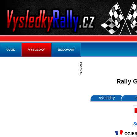
ÚVOD
VÝSLEDKY
BODOVÁNÍ
Rally 
výsledky
i
S
OGIER 