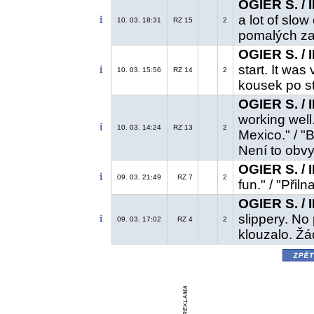
OGIER S. /
a lot of slow
10. 03. 18:31
RZ 15
2
pomalých za
OGIER S. /
start. It was
10. 03. 15:56
RZ 14
2
kousek po st
OGIER S. /
working well.
10. 03. 14:24
RZ 13
2
Mexico." / "
Není to obvy
OGIER S. /
09. 03. 21:49
RZ 7
2
fun." / "Přil
OGIER S. /
slippery. No 
09. 03. 17:02
RZ 4
2
klouzalo. Ž
zpě