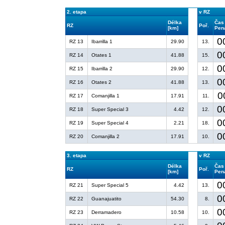
2. etapa
v RZ
Délka
Čas
RZ
Poř.
[km]
Pena
0
RZ 13
Ibarrilla 1
29.90
13.
0
RZ 14
Otates 1
41.88
15.
0
RZ 15
Ibarrilla 2
29.90
12.
0
RZ 16
Otates 2
41.88
13.
0
RZ 17
Comanjilla 1
17.91
11.
0
RZ 18
Super Special 3
4.42
12.
0
RZ 19
Super Special 4
2.21
18.
0
RZ 20
Comanjilla 2
17.91
10.
3. etapa
v RZ
Délka
Čas
RZ
Poř.
[km]
Pena
0
RZ 21
Super Special 5
4.42
13.
0
RZ 22
Guanajuatito
54.30
8.
0
RZ 23
Derramadero
10.58
10.