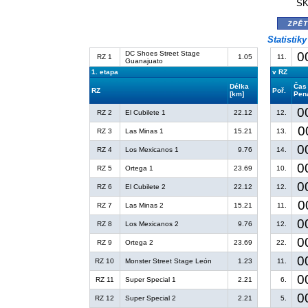
ŠK
zpě
Statistik
DC Shoes Street Stage
0
RZ 1
1.05
11.
Guanajuato
1. etapa
v RZ
Délka
Čas
RZ
Poř.
[km]
Pena
0
RZ 2
El Cubilete 1
22.12
12.
0
RZ 3
Las Minas 1
15.21
13.
0
RZ 4
Los Mexicanos 1
9.76
14.
0
RZ 5
Ortega 1
23.69
10.
0
RZ 6
El Cubilete 2
22.12
12.
0
RZ 7
Las Minas 2
15.21
11.
0
RZ 8
Los Mexicanos 2
9.76
12.
0
RZ 9
Ortega 2
23.69
22.
0
RZ 10
Monster Street Stage León
1.23
11.
0
RZ 11
Super Special 1
2.21
6.
0
RZ 12
Super Special 2
2.21
5.