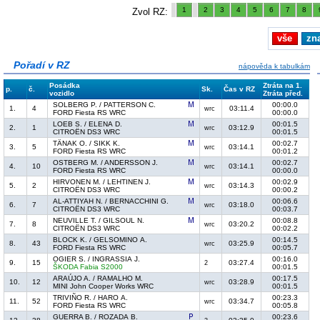
1
2
3
4
5
6
7
8
Zvol RZ:
vše
zn
Pořadí v RZ
nápověda k tabulkám
Posádka
Ztráta na 1.
p.
č.
Sk.
Čas v RZ
vozidlo
Ztráta před.
SOLBERG P. / PATTERSON C.
00:00.0
1.
4
03:11.4
wrc
FORD Fiesta RS WRC
00:00.0
LOEB S. / ELENA D.
00:01.5
2.
1
03:12.9
wrc
CITROËN DS3 WRC
00:01.5
TÄNAK O. / SIKK K.
00:02.7
3.
5
03:14.1
wrc
FORD Fiesta RS WRC
00:01.2
OSTBERG M. / ANDERSSON J.
00:02.7
4.
10
03:14.1
wrc
FORD Fiesta RS WRC
00:00.0
HIRVONEN M. / LEHTINEN J.
00:02.9
5.
2
03:14.3
wrc
CITROËN DS3 WRC
00:00.2
AL-ATTIYAH N. / BERNACCHINI G.
00:06.6
6.
7
03:18.0
wrc
CITROËN DS3 WRC
00:03.7
NEUVILLE T. / GILSOUL N.
00:08.8
7.
8
03:20.2
wrc
CITROËN DS3 WRC
00:02.2
BLOCK K. / GELSOMINO A.
00:14.5
8.
43
03:25.9
wrc
FORD Fiesta RS WRC
00:05.7
OGIER S. / INGRASSIA J.
00:16.0
9.
15
03:27.4
2
ŠKODA Fabia S2000
00:01.5
ARAÚJO A. / RAMALHO M.
00:17.5
10.
12
03:28.9
wrc
MINI John Cooper Works WRC
00:01.5
TRIVIÑO R. / HARO A.
00:23.3
11.
52
03:34.7
wrc
FORD Fiesta RS WRC
00:05.8
GUERRA B. / ROZADA B.
00:23.6