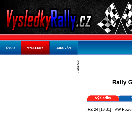
ÚVOD
VÝSLEDKY
BODOVÁNÍ
Rally 
výsledky
i