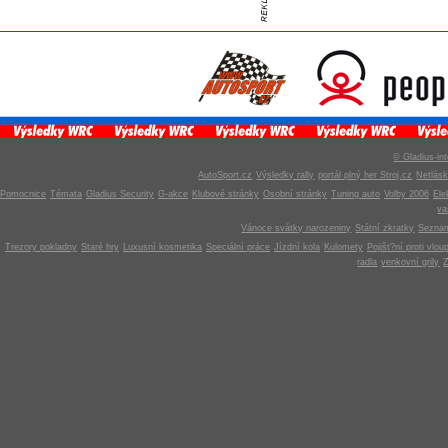
© Gladius-int
AutoSport.cz
Výsledky rally
portál plný her Stroj.cz
Netlás
Pomocnice
Témata
Gladius Security
G-akce
Klubové stránky
Osobní stránky
Tuning auto
Volby 2006
Ele
v
Vánoce svátky narozeniny
Státní zkratky
Seznam
Trezory pokladny
Staré hry
Luxusní kosmetika
Speciální práce
Jízdní kola
Kulomety
Pojišt?ní proti vlou
radla
venkovní grily