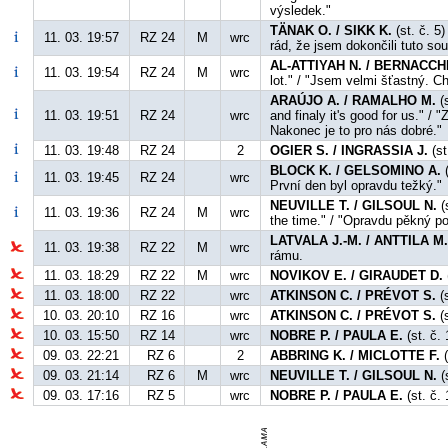
výsledek."
TÄNAK O. / SIKK K.
(st. č. 5)
11. 03. 19:57
RZ 24
M
wrc
rád, že jsem dokončili tuto so
AL-ATTIYAH N. / BERNACCHI
11. 03. 19:54
RZ 24
M
wrc
lot." / "Jsem velmi šťastný. C
ARAÚJO A. / RAMALHO M.
(s
11. 03. 19:51
RZ 24
wrc
and finaly it's good for us." /
Nakonec je to pro nás dobré."
11. 03. 19:48
RZ 24
2
OGIER S. / INGRASSIA J.
(st
BLOCK K. / GELSOMINO A.
(
11. 03. 19:45
RZ 24
wrc
První den byl opravdu težký."
NEUVILLE T. / GILSOUL N.
(
11. 03. 19:36
RZ 24
M
wrc
the time." / "Opravdu pěkný po
LATVALA J.-M. / ANTTILA M
11. 03. 19:38
RZ 22
M
wrc
rámu.
11. 03. 18:29
RZ 22
M
wrc
NOVIKOV E. / GIRAUDET D.
11. 03. 18:00
RZ 22
wrc
ATKINSON C. / PRÉVOT S.
(s
10. 03. 20:10
RZ 16
wrc
ATKINSON C. / PRÉVOT S.
(s
10. 03. 15:50
RZ 14
wrc
NOBRE P. / PAULA E.
(st. č.
09. 03. 22:21
RZ 6
2
ABBRING K. / MICLOTTE F.
(
09. 03. 21:14
RZ 6
M
wrc
NEUVILLE T. / GILSOUL N.
(
09. 03. 17:16
RZ 5
wrc
NOBRE P. / PAULA E.
(st. č. 