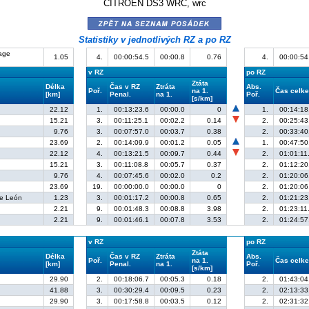
CITROËN DS3 WRC, wrc
zpět na seznam posádek
Statistiky v jednotlivých RZ a po RZ
age
1.05
4.
00:00:54.5
00:00.8
0.76
4.
00:00:54
v RZ
po RZ
Ztáta
Délka
Čas v RZ
Ztráta
Abs.
Poř.
na 1.
Čas celk
[km]
Penal.
na 1.
Poř.
[s/km]
22.12
1.
00:13:23.6
00:00.0
0
1.
00:14:18
15.21
3.
00:11:25.1
00:02.2
0.14
2.
00:25:43
9.76
3.
00:07:57.0
00:03.7
0.38
2.
00:33:40
23.69
2.
00:14:09.9
00:01.2
0.05
1.
00:47:50
22.12
4.
00:13:21.5
00:09.7
0.44
2.
01:01:11
15.21
3.
00:11:08.8
00:05.7
0.37
2.
01:12:20
9.76
4.
00:07:45.6
00:02.0
0.2
2.
01:20:06
23.69
19.
00:00:00.0
00:00.0
0
2.
01:20:06
ge León
1.23
3.
00:01:17.2
00:00.8
0.65
2.
01:21:23
2.21
9.
00:01:48.3
00:08.8
3.98
2.
01:23:11
2.21
9.
00:01:46.1
00:07.8
3.53
2.
01:24:57
v RZ
po RZ
Ztáta
Délka
Čas v RZ
Ztráta
Abs.
Poř.
na 1.
Čas celk
[km]
Penal.
na 1.
Poř.
[s/km]
29.90
2.
00:18:06.7
00:05.3
0.18
2.
01:43:04
41.88
3.
00:30:29.4
00:09.5
0.23
2.
02:13:33
29.90
3.
00:17:58.8
00:03.5
0.12
2.
02:31:32