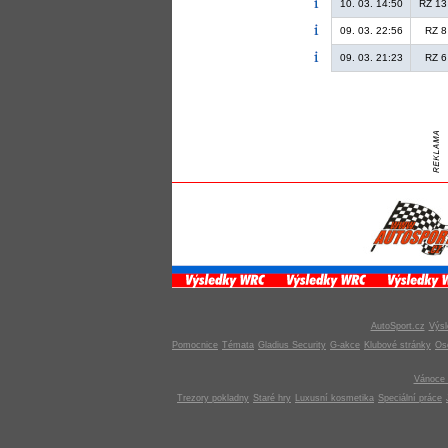
10. 03. 14:50
RZ 13
09. 03. 22:56
RZ 8
09. 03. 21:23
RZ 6
AutoSport.cz
Výsl
Pomocnice
Témata
Gladius Security
G-akce
Klubové stránky
Os
Vánoce 
Trezory pokladny
Staré hry
Luxusní kosmetika
Speciální práce