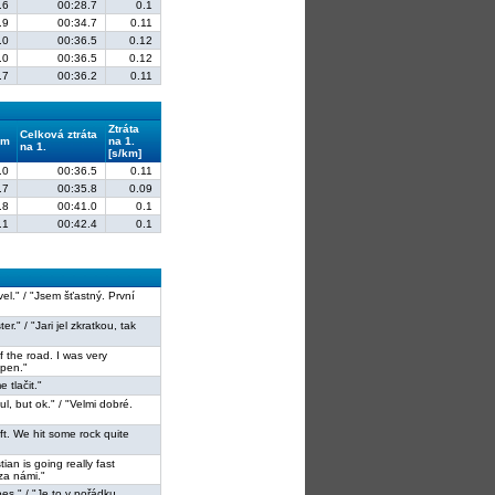
.6
00:28.7
0.1
.9
00:34.7
0.11
.0
00:36.5
0.12
.0
00:36.5
0.12
.7
00:36.2
0.11
Ztráta
Celková ztráta
em
na 1.
na 1.
[s/km]
.0
00:36.5
0.11
.7
00:35.8
0.09
.8
00:41.0
0.1
.1
00:42.4
0.1
avel." / "Jsem šťastný. První
ter." / "Jari jel zkratkou, tak
of the road. I was very
apen."
 tlačit."
ful, but ok." / "Velmi dobré.
eft. We hit some rock quite
tian is going really fast
 za námi."
oes." / "Je to v pořádku.