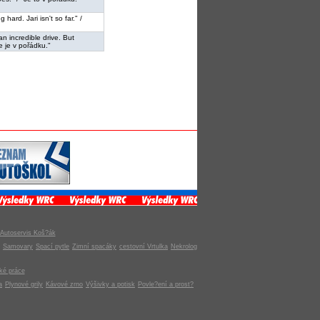
g hard. Jari isn't so far." /
an incredible drive. But
e je v pořádku."
Autoservis Koš?ák
Samovary
Spací pytle
Zimní spacáky
cestovní Vrtulka
Nekrolog
ké práce
a
Plynové grily
Kávové zrno
Výšivky a potisk
Povle?ení a prost?