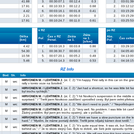
41.88
3.
00:30:07.1
00:12.4
0.3
2.
03:01:39
17.91
4.
00:10:33.3
00:12.2
0.68
2.
03:12:12
4.42
6.
00:03:16.1
00:01.8
0.41
2.
03:15:29
2.21
17.
00:00:00.0
00:00.0
0
2.
03:15:29
17.91
3.
00:10:24.7
00:11.0
0.61
2.
03:25:53
v RZ
po RZ
Ztáta
Délka
Čas v RZ
Ztráta
Abs.
Poř.
na 1.
Čas celk
[km]
Penal.
na 1.
Poř.
[s/km]
4.42
7.
00:03:16.3
00:03.8
0.86
2.
03:29:10
54.30
1.
00:36:30.7
00:00.0
0
2.
04:05:40
10.58
5.
00:07:20.1
00:05.2
0.49
2.
04:13:00
5.46
5.
00:03:14.3
00:02.9
0.53
2.
04:16:15
RZ Info
Bod.
Sk.
Info
HIRVONEN M. / LEHTINEN J.
(st. č. 2) "I'm happy. First rally in this car on the gr
M
wrc
rally v tomto voze na šotolině."
HIRVONEN M. / LEHTINEN J.
(st. č. 2) "Jari had a shortcut, so he was little bit fas
M
wrc
byl trochu rychlejší."
HIRVONEN M. / LEHTINEN J.
(st. č. 2) "I hit Novikov's suspension in the middle 
M
wrc
surprised." / "Trefil jsem Novikovo zavěšení uprostřed cesty. Byl jsem velmi překv
M
wrc
HIRVONEN M. / LEHTINEN J.
(st. č. 2) "We don't need to push." / "Nepotřebujeme
HIRVONEN M. / LEHTINEN J.
(st. č. 2) "Very well. No problem. I was little bit care
M
wrc
Žádný problém. Byl jsem jen trochu opatrný, ale v pořádku."
HIRVONEN M. / LEHTINEN J.
(st. č. 2) "I think we have a slow puncture on the l
M
wrc
hard." / "Myslím, že máme pomalý defekt. Trefili jsme nějaký kámen dost tvrdě."
HIRVONEN M. / LEHTINEN J.
(st. č. 2) "It's quite equal time. It was ok, but Sebas
M
wrc
behind us." / "Je to skoro stejný čas. Bylo to dobré, ale Seb jede opravdu rychle
HIRVONEN M. / LEHTINEN J.
(st. č. 2) "It's ok. We will see how this long stage g