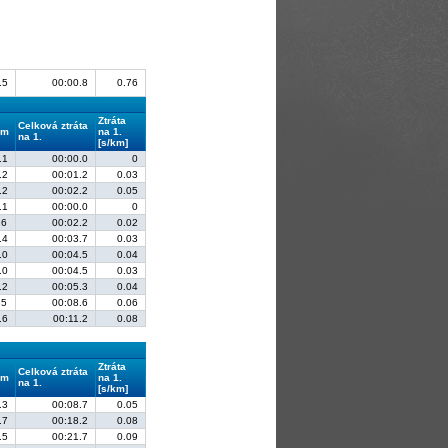
.5
00:00.8
0.76
Ztráta
Celková ztráta
em
na 1.
na 1.
[s/km]
.1
00:00.0
0
.2
00:01.2
0.03
.2
00:02.2
0.05
.1
00:00.0
0
.6
00:02.2
0.02
.4
00:03.7
0.03
.0
00:04.5
0.04
.0
00:04.5
0.03
.2
00:05.3
0.04
.5
00:08.6
0.06
.6
00:11.2
0.08
Ztráta
Celková ztráta
em
na 1.
na 1.
[s/km]
.3
00:08.7
0.05
.7
00:18.2
0.08
.5
00:21.7
0.09