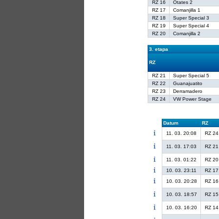
RZ 16
Otates 2
RZ 17
Comanjilla 1
RZ 18
Super Special 3
RZ 19
Super Special 4
RZ 20
Comanjilla 2
3. etapa
RZ
RZ 21
Super Special 5
RZ 22
Guanajuatito
RZ 23
Derramadero
RZ 24
VW Power Stage
Datum
RZ
11. 03. 20:08
RZ 24
11. 03. 17:03
RZ 21
11. 03. 01:22
RZ 20
10. 03. 23:11
RZ 17
10. 03. 20:28
RZ 16
10. 03. 18:57
RZ 15
10. 03. 16:20
RZ 14