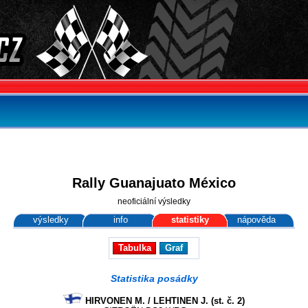
Rally Guanajuato México
neoficiální výsledky
výsledky
info
statistiky
nápověda
Tabulka
Graf
Statistika posádky
HIRVONEN M. / LEHTINEN J. (st. č. 2)