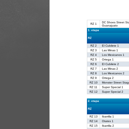
DC Shoes Street St
RZ 1
Guanajuato
1. etapa
RZ
RZ 2
El Cubilete 1
RZ 3
Las Minas 1
RZ 4
Los Mexicanos 1
RZ 5
Ortega 1
RZ 6
El Cubilete 2
RZ 7
Las Minas 2
RZ 8
Los Mexicanos 2
RZ 9
Ortega 2
RZ 10
Monster Street Sta
RZ 11
Super Special 1
RZ 12
Super Special 2
2. etapa
RZ
RZ 13
Ibarrilla 1
RZ 14
Otates 1
RZ 15
Ibarrilla 2