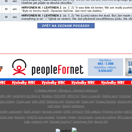
M
wrc
Uvidíme jak půjde ta dlouhá zkouška."
HIRVONEN M. / LEHTINEN J.
(st. č. 2) "It was little bit better. We are really pushin
M
wrc
"Bylo to trochu lepší. Opravdu tlačíme. Jari není tak daleko."
HIRVONEN M. / LEHTINEN J.
(st. č. 2) "He (Loeb) takes the lead. But Jari made 
M
wrc
everything is ok." / "Ujímá se vedení. Ale Jari předvedl neuvěřitelnou jízdu. Ale vš
zpět na seznam posádek
Návštěvy:
493
7.098
/
Návštěvy celkem:
9.934.647
© Gladius-internet
Zákruta.cz - dopravní informace
edky rally
portál plný her Stroj.cz
Netláska
DVD-VHS
GRILY.CZ
Stany a spacáky
Elektro akce
G-obchod
obní stránky
Tuning auto
Volby 2006
Elektrické grily
Kotlové grily
Stolní grily
Fondue Raclette
Lávové grily
vaše www
Volební preference
svátky narozeniny
Státní zkratky
Seznam stránek
DVBT p?ijíma?e
PHP aplikace
P?ipojení on-line
malí?s
Jízdní kola
Kulomety
Pojišt?ní proti vloupání
Tombola
Výplaty
Zimní bundy
cesta do Londýna
MP3 zdarm
radla
venkovní grily
Zahradní kuchyn?
Campingaz Grily
litinové tály