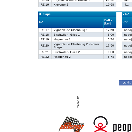
RZ 16
Klevener 2
10.68
41.
3. etapa
v RZ
Délka
RZ
Poř.
[km]
RZ 17
Vignoble de Cleebourg 1
17.50
nedoj
RZ 18
Bischwiller - Gries 1
8.00
nedoj
RZ 19
Haguenau 1
5.74
nedoj
Vignoble de Cleebourg 2 - Power
RZ 20
17.50
nedoj
Stage
RZ 21
Bischwiller - Gries 2
8.00
nedoj
RZ 22
Haguenau 2
5.74
nedoj
zpě