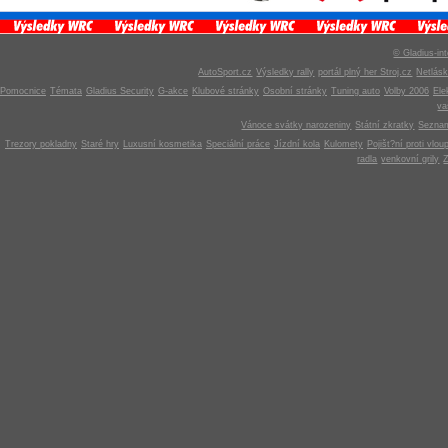
© Gladius-int
AutoSport.cz
Výsledky rally
portál plný her Stroj.cz
Netlás
Pomocnice
Témata
Gladius Security
G-akce
Klubové stránky
Osobní stránky
Tuning auto
Volby 2006
Ele
v
Vánoce svátky narozeniny
Státní zkratky
Seznam
Trezory pokladny
Staré hry
Luxusní kosmetika
Speciální práce
Jízdní kola
Kulomety
Pojišt?ní proti vlou
radla
venkovní grily