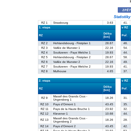
zpě
Statistik
RZ 1
Strasbourg
3.63
41.
1. etapa
v RZ
Délka
RZ
Poř.
[km]
RZ 2
Hohlandsbourg - Firstplan 1
28.67
46.
RZ 3
Vallée de Munster 1
22.16
54.
RZ 4
Soultzeren - Pays Welche 1
19.93
44.
RZ 5
Hohlandsbourg - Firstplan 2
28.67
58.
RZ 6
Vallée de Munster 2
22.16
49.
RZ 7
Soultzeren - Pays Welche 2
19.93
41.
RZ 8
Mulhouse
4.65
37.
2. etapa
v RZ
Délka
RZ
Poř.
[km]
Massif des Grands Crus -
RZ 9
18.26
31.
Ungersberg 1
RZ 10
Pays d'Ormont 1
43.45
35.
RZ 11
Pays de la Haute Bruche 1
23.92
32.
RZ 12
Klevener 1
10.68
44.
Massif des Grands Crus -
RZ 13
18.26
28.
Ungersberg 2
RZ 14
Pays d'Ormont 2
43.45
42.
RZ 15
Pays de la Haute Bruche 2
23.92
52.