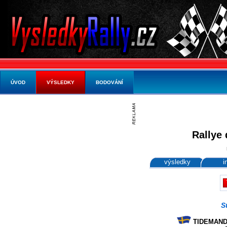
ÚVOD
VÝSLEDKY
BODOVÁNÍ
Rallye 
výsledky
i
S
TIDEMAND 