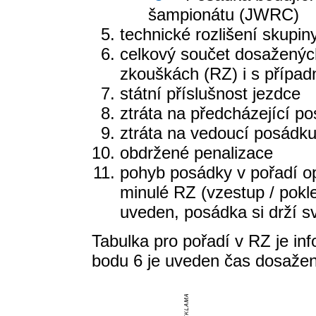
šampionátu (JWRC)
technické rozlišení skupin
celkový součet dosažených
zkouškách (RZ) i s případn
státní příslušnost jezdce
ztráta na předcházející p
ztráta na vedoucí posádk
obdržené penalizace
pohyb posádky v pořadí o
minulé RZ (vzestup / pokl
uveden, posádka si drží s
Tabulka pro pořadí v RZ je in
bodu 6 je uveden čas dosaže