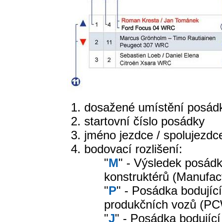
dosažené umístění posádk
startovní číslo posádky
jméno jezdce / spolujezdc
bodovací rozlišení:
"
M
" - Výsledek posád
konstruktérů (Manufac
"
P
" - Posádka bodujíc
produkčních vozů (P
"
J
" - Posádka bodující