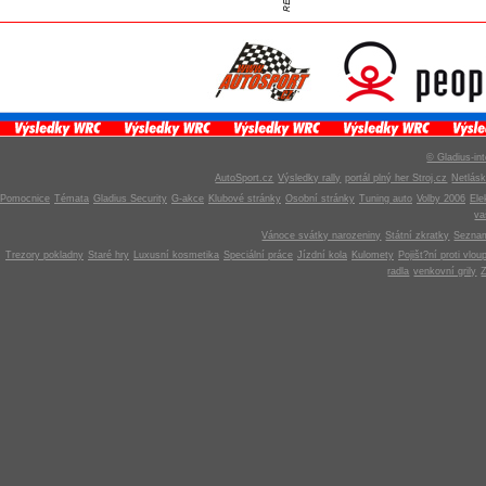
© Gladius-int
AutoSport.cz
Výsledky rally
portál plný her Stroj.cz
Netlás
Pomocnice
Témata
Gladius Security
G-akce
Klubové stránky
Osobní stránky
Tuning auto
Volby 2006
Ele
v
Vánoce svátky narozeniny
Státní zkratky
Seznam
Trezory pokladny
Staré hry
Luxusní kosmetika
Speciální práce
Jízdní kola
Kulomety
Pojišt?ní proti vlou
radla
venkovní grily