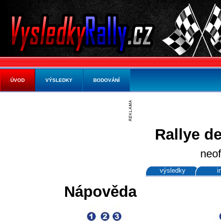
ÚVOD
VÝSLEDKY
BODOVÁNÍ
Rallye de
neof
výsledky
i
Nápověda