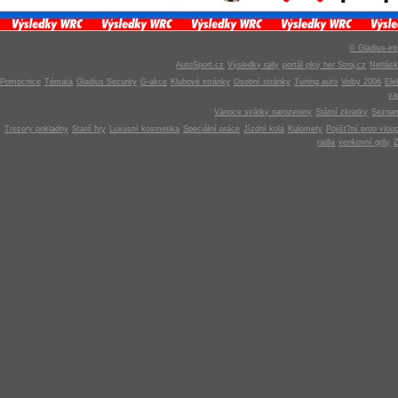
© Gladius-int
AutoSport.cz
Výsledky rally
portál plný her Stroj.cz
Netlás
Pomocnice
Témata
Gladius Security
G-akce
Klubové stránky
Osobní stránky
Tuning auto
Volby 2006
Ele
v
Vánoce svátky narozeniny
Státní zkratky
Seznam
Trezory pokladny
Staré hry
Luxusní kosmetika
Speciální práce
Jízdní kola
Kulomety
Pojišt?ní proti vlou
radla
venkovní grily