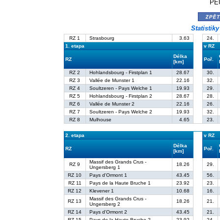
PE
zpě
Statistik
RZ 1
Strasbourg
3.63
24.
1. etapa
v RZ
Délka
RZ
Poř.
[km]
RZ 2
Hohlandsbourg - Firstplan 1
28.67
30.
RZ 3
Vallée de Munster 1
22.16
32.
RZ 4
Soultzeren - Pays Welche 1
19.93
29.
RZ 5
Hohlandsbourg - Firstplan 2
28.67
28.
RZ 6
Vallée de Munster 2
22.16
26.
RZ 7
Soultzeren - Pays Welche 2
19.93
32.
RZ 8
Mulhouse
4.65
23.
2. etapa
v RZ
Délka
RZ
Poř.
[km]
Massif des Grands Crus -
RZ 9
18.26
29.
Ungersberg 1
RZ 10
Pays d'Ormont 1
43.45
56.
RZ 11
Pays de la Haute Bruche 1
23.92
23.
RZ 12
Klevener 1
10.68
16.
Massif des Grands Crus -
RZ 13
18.26
21.
Ungersberg 2
RZ 14
Pays d'Ormont 2
43.45
21.
RZ 15
Pays de la Haute Bruche 2
23.92
24.