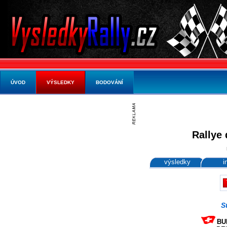
ÚVOD
VÝSLEDKY
BODOVÁNÍ
Rallye 
výsledky
i
S
BUR