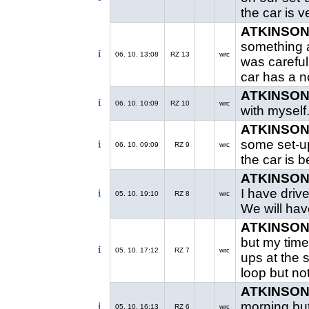
the car is v
ATKINSON 
something at
06. 10. 13:08
RZ 13
wrc
was careful
car has a n
ATKINSON 
06. 10. 10:09
RZ 10
wrc
with myself. 
ATKINSON 
some set-up
06. 10. 09:09
RZ 9
wrc
the car is 
ATKINSON 
I have driv
05. 10. 19:10
RZ 8
wrc
We will hav
ATKINSON 
but my time
05. 10. 17:12
RZ 7
wrc
ups at the s
loop but not
ATKINSON 
morning but 
05. 10. 16:13
RZ 6
wrc