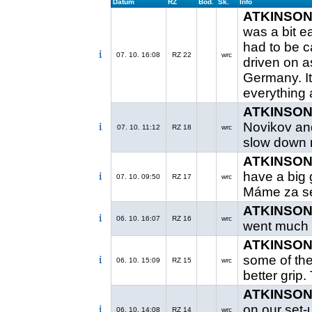
Datum
RZ
Bod.
Sk.
Info
ATKINSON 
was a bit e
had to be c
07. 10. 16:08
RZ 22
wrc
driven on as
Germany. It
everything 
ATKINSON 
Novikov and
07. 10. 11:12
RZ 18
wrc
slow down 
ATKINSON 
have a big 
07. 10. 09:50
RZ 17
wrc
Máme za se
ATKINSON 
06. 10. 16:07
RZ 16
wrc
went much b
ATKINSON 
some of th
06. 10. 15:09
RZ 15
wrc
better grip.
ATKINSON 
on our set-
06. 10. 14:08
RZ 14
wrc