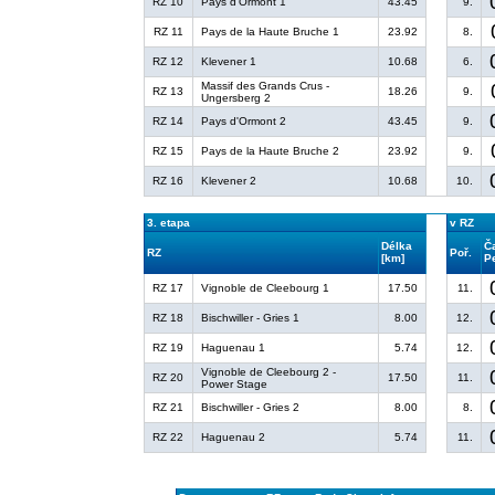
RZ 10
Pays d'Ormont 1
43.45
9.
RZ 11
Pays de la Haute Bruche 1
23.92
8.
RZ 12
Klevener 1
10.68
6.
Massif des Grands Crus -
RZ 13
18.26
9.
Ungersberg 2
RZ 14
Pays d'Ormont 2
43.45
9.
RZ 15
Pays de la Haute Bruche 2
23.92
9.
RZ 16
Klevener 2
10.68
10.
3. etapa
v RZ
Délka
Č
RZ
Poř.
[km]
P
RZ 17
Vignoble de Cleebourg 1
17.50
11.
RZ 18
Bischwiller - Gries 1
8.00
12.
RZ 19
Haguenau 1
5.74
12.
Vignoble de Cleebourg 2 -
RZ 20
17.50
11.
Power Stage
RZ 21
Bischwiller - Gries 2
8.00
8.
RZ 22
Haguenau 2
5.74
11.