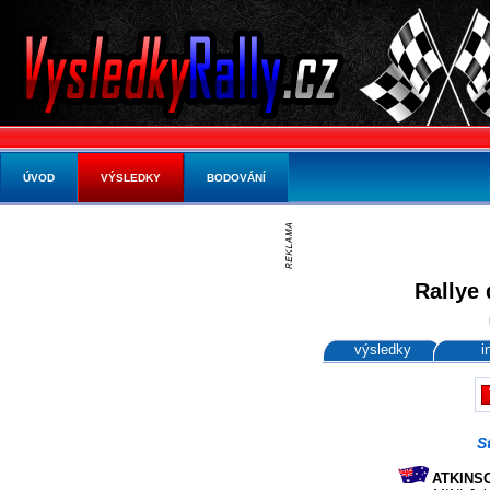
ÚVOD
VÝSLEDKY
BODOVÁNÍ
Rallye 
výsledky
i
S
ATKINSON