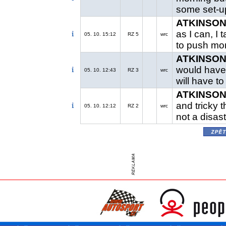
some set-up
ATKINSON 
as I can, I t
05. 10. 15:12
RZ 5
wrc
to push mor
ATKINSON 
would have 
05. 10. 12:43
RZ 3
wrc
will have to
ATKINSON 
and tricky 
05. 10. 12:12
RZ 2
wrc
not a disast
zpě