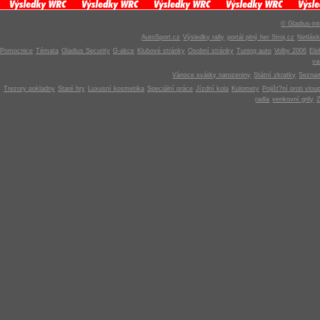
© Gladius-int
AutoSport.cz
Výsledky rally
portál plný her Stroj.cz
Netlás
Pomocnice
Témata
Gladius Security
G-akce
Klubové stránky
Osobní stránky
Tuning auto
Volby 2006
Ele
v
Vánoce svátky narozeniny
Státní zkratky
Seznam
Trezory pokladny
Staré hry
Luxusní kosmetika
Speciální práce
Jízdní kola
Kulomety
Pojišt?ní proti vlou
radla
venkovní grily