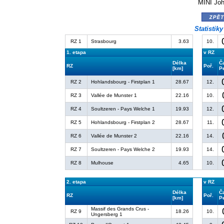
MINI Jo
zpě
Statistik
RZ 1
Strasbourg
3.63
10.
1. etapa
v RZ
Délka
Č
RZ
Poř.
[km]
P
RZ 2
Hohlandsbourg - Firstplan 1
28.67
12.
RZ 3
Vallée de Munster 1
22.16
10.
RZ 4
Soultzeren - Pays Welche 1
19.93
12.
RZ 5
Hohlandsbourg - Firstplan 2
28.67
11.
RZ 6
Vallée de Munster 2
22.16
14.
RZ 7
Soultzeren - Pays Welche 2
19.93
14.
RZ 8
Mulhouse
4.65
10.
2. etapa
v RZ
Délka
Č
RZ
Poř.
[km]
P
Massif des Grands Crus -
RZ 9
18.26
10.
Ungersberg 1