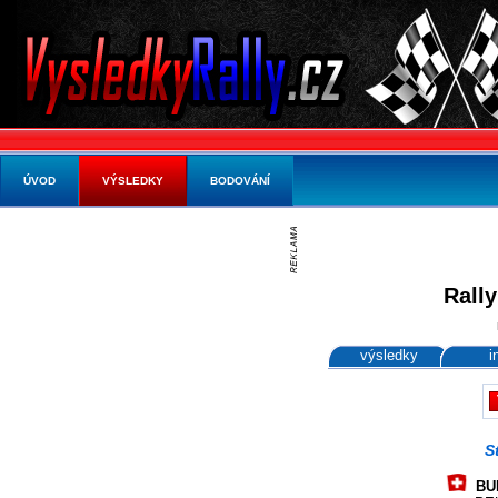
ÚVOD
VÝSLEDKY
BODOVÁNÍ
Rally
výsledky
i
S
BUR