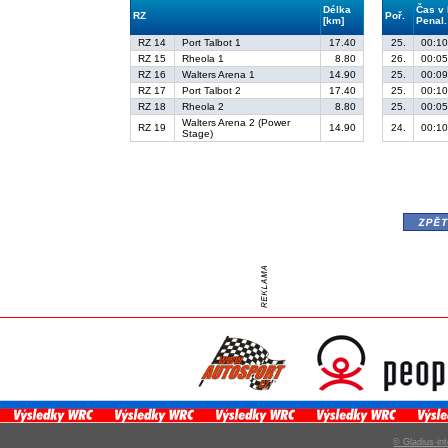
Délka
Čas v
RZ
Poř.
[km]
Penal.
RZ 14
Port Talbot 1
17.40
25.
00:10
RZ 15
Rheola 1
8.80
26.
00:05
RZ 16
Walters Arena 1
14.90
25.
00:09
RZ 17
Port Talbot 2
17.40
25.
00:10
RZ 18
Rheola 2
8.80
25.
00:05
Walters Arena 2 (Power
RZ 19
14.90
24.
00:10
Stage)
zpě
© Gladius-int