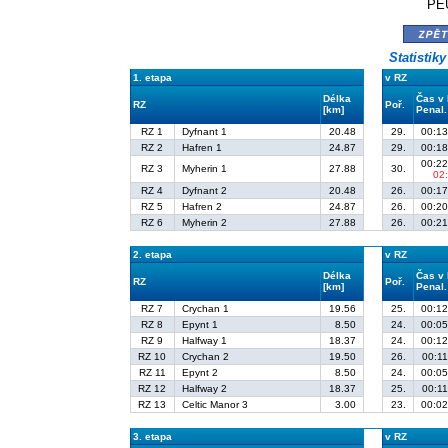
PE
zpě
Statistik
1. etapa
v RZ
Délka
Čas v
RZ
Poř.
[km]
Penal.
RZ 1
Dyfnant 1
20.48
29.
00:13
RZ 2
Hafren 1
24.87
29.
00:18
00:22
RZ 3
Myherin 1
27.88
30.
02
RZ 4
Dyfnant 2
20.48
26.
00:17
RZ 5
Hafren 2
24.87
26.
00:20
RZ 6
Myherin 2
27.88
26.
00:21
2. etapa
v RZ
Délka
Čas v
RZ
Poř.
[km]
Penal.
RZ 7
Crychan 1
19.56
25.
00:12
RZ 8
Epynt 1
8.50
24.
00:05
RZ 9
Halfway 1
18.37
24.
00:12
RZ 10
Crychan 2
19.50
26.
00:11
RZ 11
Epynt 2
8.50
24.
00:05
RZ 12
Halfway 2
18.37
25.
00:11
RZ 13
Celtic Manor 3
3.00
23.
00:02
3. etapa
v RZ