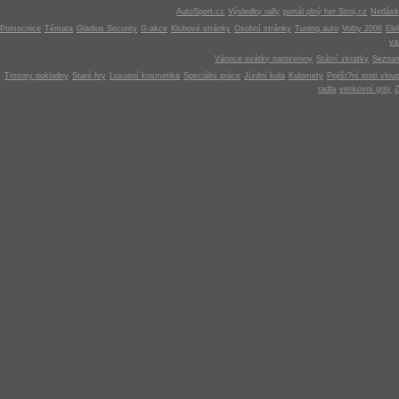
AutoSport.cz
Výsledky rally
portál plný her Stroj.cz
Netlás
Pomocnice
Témata
Gladius Security
G-akce
Klubové stránky
Osobní stránky
Tuning auto
Volby 2006
Ele
v
Vánoce svátky narozeniny
Státní zkratky
Seznam
Trezory pokladny
Staré hry
Luxusní kosmetika
Speciální práce
Jízdní kola
Kulomety
Pojišt?ní proti vlou
radla
venkovní grily