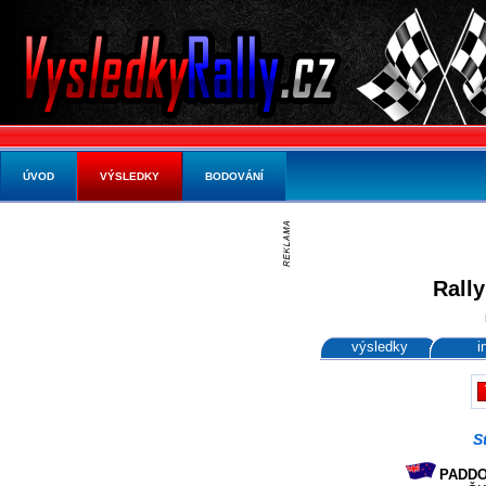
ÚVOD
VÝSLEDKY
BODOVÁNÍ
Rally
výsledky
i
S
PADDON