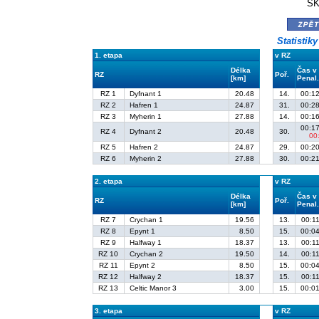
ŠK
zpě
Statistik
1. etapa
v RZ
Délka
Čas v
RZ
Poř.
[km]
Penal
RZ 1
Dyfnant 1
20.48
14.
00:12
RZ 2
Hafren 1
24.87
31.
00:28
RZ 3
Myherin 1
27.88
14.
00:16
00:17
RZ 4
Dyfnant 2
20.48
30.
00
RZ 5
Hafren 2
24.87
29.
00:20
RZ 6
Myherin 2
27.88
30.
00:21
2. etapa
v RZ
Délka
Čas v
RZ
Poř.
[km]
Penal
RZ 7
Crychan 1
19.56
13.
00:11
RZ 8
Epynt 1
8.50
15.
00:04
RZ 9
Halfway 1
18.37
13.
00:11
RZ 10
Crychan 2
19.50
14.
00:11
RZ 11
Epynt 2
8.50
15.
00:04
RZ 12
Halfway 2
18.37
15.
00:11
RZ 13
Celtic Manor 3
3.00
15.
00:01
3. etapa
v RZ