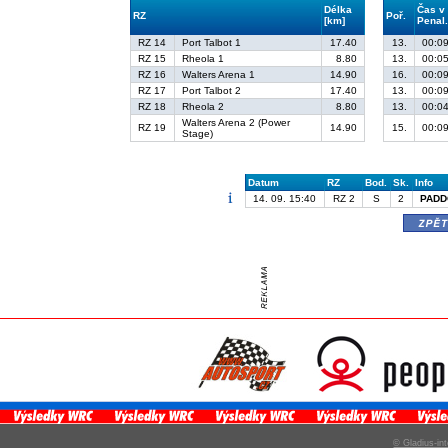
Délka
Čas v
RZ
Poř.
[km]
Penal
RZ 14
Port Talbot 1
17.40
13.
00:09
RZ 15
Rheola 1
8.80
13.
00:05
RZ 16
Walters Arena 1
14.90
16.
00:09
RZ 17
Port Talbot 2
17.40
13.
00:09
RZ 18
Rheola 2
8.80
13.
00:04
Walters Arena 2 (Power
RZ 19
14.90
15.
00:09
Stage)
Datum
RZ
Bod.
Sk.
Info
14. 09. 15:40
RZ 2
S
2
PADD
zpě
© Gladius-int