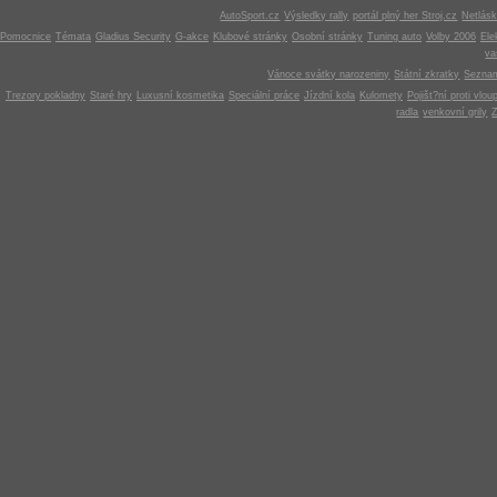
AutoSport.cz
Výsledky rally
portál plný her Stroj.cz
Netlás
Pomocnice
Témata
Gladius Security
G-akce
Klubové stránky
Osobní stránky
Tuning auto
Volby 2006
Ele
v
Vánoce svátky narozeniny
Státní zkratky
Seznam
Trezory pokladny
Staré hry
Luxusní kosmetika
Speciální práce
Jízdní kola
Kulomety
Pojišt?ní proti vlou
radla
venkovní grily