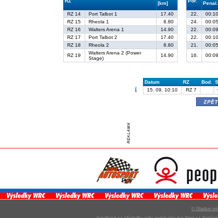
RZ
Poř.
[km]
Penal
RZ 14
Port Talbot 1
17.40
22.
00:10
RZ 15
Rheola 1
8.80
24.
00:05
RZ 16
Walters Arena 1
14.90
22.
00:09
RZ 17
Port Talbot 2
17.40
22.
00:10
RZ 18
Rheola 2
8.80
21.
00:05
Walters Arena 2 (Power
RZ 19
14.90
16.
00:09
Stage)
Datum
RZ
Bod.
S
15. 09. 10:10
RZ 7
zpě
© Gladius-int