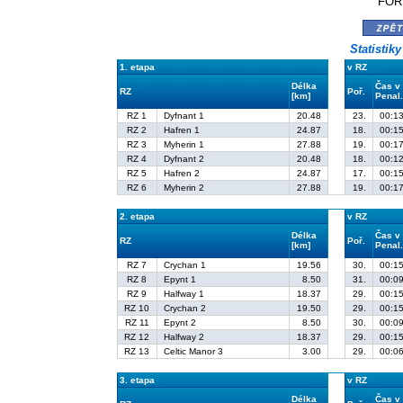
FORD
zpě
Statistik
1. etapa
v RZ
Délka
Čas v
RZ
Poř.
[km]
Penal
RZ 1
Dyfnant 1
20.48
23.
00:13
RZ 2
Hafren 1
24.87
18.
00:15
RZ 3
Myherin 1
27.88
19.
00:17
RZ 4
Dyfnant 2
20.48
18.
00:12
RZ 5
Hafren 2
24.87
17.
00:15
RZ 6
Myherin 2
27.88
19.
00:17
2. etapa
v RZ
Délka
Čas v
RZ
Poř.
[km]
Penal
RZ 7
Crychan 1
19.56
30.
00:15
RZ 8
Epynt 1
8.50
31.
00:09
RZ 9
Halfway 1
18.37
29.
00:15
RZ 10
Crychan 2
19.50
29.
00:15
RZ 11
Epynt 2
8.50
30.
00:09
RZ 12
Halfway 2
18.37
29.
00:15
RZ 13
Celtic Manor 3
3.00
29.
00:06
3. etapa
v RZ
Délka
Čas v