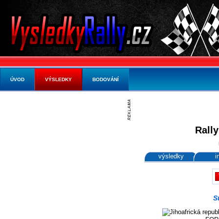
ÚVOD
VÝSLEDKY
BODOVÁNÍ
Rally
výsledky
i
S