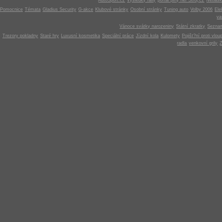
AutoSport.cz
Výsledky rally
portál plný her Stroj.cz
Netlás
Pomocnice
Témata
Gladius Security
G-akce
Klubové stránky
Osobní stránky
Tuning auto
Volby 2006
Ele
v
Vánoce svátky narozeniny
Státní zkratky
Seznam
Trezory pokladny
Staré hry
Luxusní kosmetika
Speciální práce
Jízdní kola
Kulomety
Pojišt?ní proti vlou
radla
venkovní grily