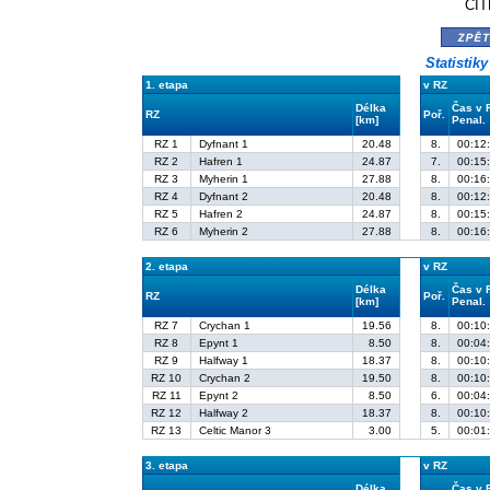
CIT
zpě
Statistik
1. etapa
v RZ
Délka
Čas v 
RZ
Poř.
[km]
Penal.
RZ 1
Dyfnant 1
20.48
8.
00:12
RZ 2
Hafren 1
24.87
7.
00:15
RZ 3
Myherin 1
27.88
8.
00:16
RZ 4
Dyfnant 2
20.48
8.
00:12
RZ 5
Hafren 2
24.87
8.
00:15
RZ 6
Myherin 2
27.88
8.
00:16
2. etapa
v RZ
Délka
Čas v 
RZ
Poř.
[km]
Penal.
RZ 7
Crychan 1
19.56
8.
00:10
RZ 8
Epynt 1
8.50
8.
00:04
RZ 9
Halfway 1
18.37
8.
00:10
RZ 10
Crychan 2
19.50
8.
00:10
RZ 11
Epynt 2
8.50
6.
00:04
RZ 12
Halfway 2
18.37
8.
00:10
RZ 13
Celtic Manor 3
3.00
5.
00:01
3. etapa
v RZ
Délka
Čas v 