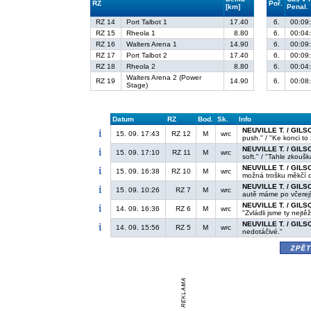
RZ
Poř.
[km]
Penal.
RZ 14
Port Talbot 1
17.40
6.
00:09
RZ 15
Rheola 1
8.80
6.
00:04
RZ 16
Walters Arena 1
14.90
6.
00:09
RZ 17
Port Talbot 2
17.40
6.
00:09
RZ 18
Rheola 2
8.80
6.
00:04
Walters Arena 2 (Power
RZ 19
14.90
6.
00:08
Stage)
Datum
RZ
Bod.
Sk.
Info
NEUVILLE T. / GILS
15. 09. 17:43
RZ 12
M
wrc
push." / "Ke konci to
NEUVILLE T. / GILS
15. 09. 17:10
RZ 11
M
wrc
soft." / "Tahle zkoušk
NEUVILLE T. / GILS
15. 09. 16:38
RZ 10
M
wrc
možná trošku měkčí 
NEUVILLE T. / GILS
15. 09. 10:26
RZ 7
M
wrc
autě máme po včerejš
NEUVILLE T. / GILS
14. 09. 16:36
RZ 6
M
wrc
"Zvládli jsme ty nejt
NEUVILLE T. / GILS
14. 09. 15:56
RZ 5
M
wrc
nedotáčivé."
zpě