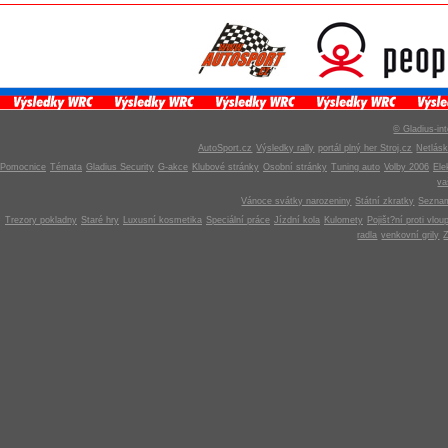
© Gladius-int
AutoSport.cz
Výsledky rally
portál plný her Stroj.cz
Netlás
Pomocnice
Témata
Gladius Security
G-akce
Klubové stránky
Osobní stránky
Tuning auto
Volby 2006
Ele
v
Vánoce svátky narozeniny
Státní zkratky
Seznam
Trezory pokladny
Staré hry
Luxusní kosmetika
Speciální práce
Jízdní kola
Kulomety
Pojišt?ní proti vlou
radla
venkovní grily