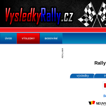
ÚVOD
VÝSLEDKY
BODOVÁNÍ
Rally
výsledky
i
S
NEUVIL