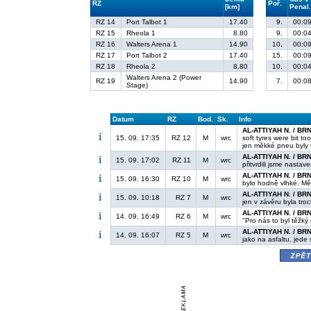
RZ
Poř.
[km]
Penal
RZ 14
Port Talbot 1
17.40
9.
00:09
RZ 15
Rheola 1
8.80
9.
00:04
RZ 16
Walters Arena 1
14.90
10.
00:09
RZ 17
Port Talbot 2
17.40
15.
00:09
RZ 18
Rheola 2
8.80
10.
00:04
Walters Arena 2 (Power
RZ 19
14.90
7.
00:08
Stage)
Datum
RZ
Bod.
Sk.
Info
AL-ATTIYAH N. / BR
15. 09. 17:35
RZ 12
M
wrc
soft tyres were bit t
jen měkké pneu byly
AL-ATTIYAH N. / BR
15. 09. 17:02
RZ 11
M
wrc
přitvrdili jsme nastave
AL-ATTIYAH N. / BR
15. 09. 16:30
RZ 10
M
wrc
bylo hodně vlhké. M
AL-ATTIYAH N. / BR
15. 09. 10:18
RZ 7
M
wrc
jen v závěru byla tro
AL-ATTIYAH N. / BR
14. 09. 16:49
RZ 6
M
wrc
"Pro nás to byl těžký
AL-ATTIYAH N. / BR
14. 09. 16:07
RZ 5
M
wrc
jako na asfaltu, jede 
zpě