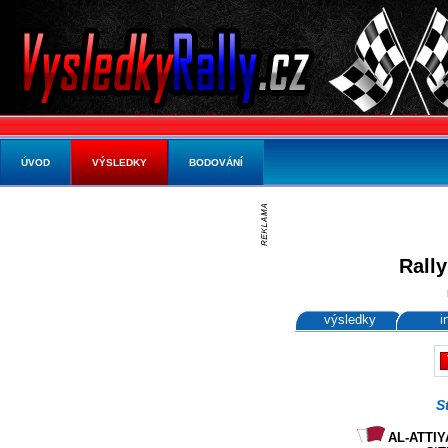
ÚVOD
VÝSLEDKY
BODOVÁNÍ
Rally
výsledky
i
S
AL-ATTIYA