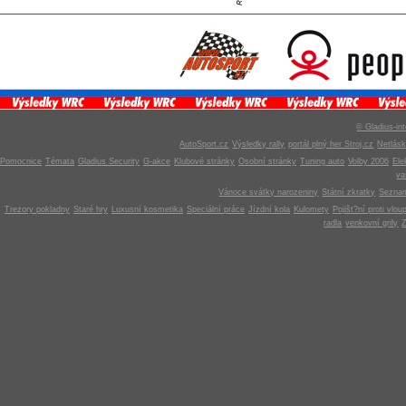
© Gladius-int
AutoSport.cz
Výsledky rally
portál plný her Stroj.cz
Netlás
Pomocnice
Témata
Gladius Security
G-akce
Klubové stránky
Osobní stránky
Tuning auto
Volby 2006
Ele
v
Vánoce svátky narozeniny
Státní zkratky
Seznam
Trezory pokladny
Staré hry
Luxusní kosmetika
Speciální práce
Jízdní kola
Kulomety
Pojišt?ní proti vlou
radla
venkovní grily