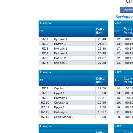
CIT
zpě
Statistik
1. etapa
v RZ
Délka
Čas v
RZ
Poř.
[km]
Penal
RZ 1
Dyfnant 1
20.48
12.
00:12
RZ 2
Hafren 1
24.87
13.
00:15
RZ 3
Myherin 1
27.88
17.
00:17
RZ 4
Dyfnant 2
20.48
12.
00:12
RZ 5
Hafren 2
24.87
12.
00:15
RZ 6
Myherin 2
27.88
14.
00:16
2. etapa
v RZ
Délka
Čas v
RZ
Poř.
[km]
Penal
RZ 7
Crychan 1
19.56
14.
00:11
RZ 8
Epynt 1
8.50
13.
00:04
RZ 9
Halfway 1
18.37
15.
00:11
RZ 10
Crychan 2
19.50
10.
00:10
RZ 11
Epynt 2
8.50
10.
00:04
RZ 12
Halfway 2
18.37
11.
00:10
RZ 13
Celtic Manor 3
3.00
8.
00:01
3. etapa
v RZ
Délka
Čas v