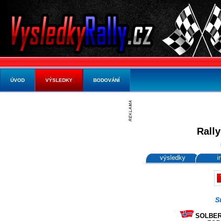
ÚVOD
VÝSLEDKY
BODOVÁNÍ
Rally
výsledky
i
S
SOLBERG