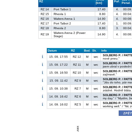
RZ
Poř.
[km]
Penal.
RZ 14
Port Talbot 1
17.40
4.
00:09
RZ 15
Rheola 1
8.80
4.
00:04
RZ 16
Walters Arena 1
14.90
4.
00:08
RZ 17
Port Talbot 2
17.40
1.
00:09
RZ 18
Rheola 2
8.80
3.
00:04
Walters Arena 2 (Power
RZ 19
14.90
4.
00:08
Stage)
Datum
RZ
Bod.
Sk.
Info
SOLBERG P. / PATT
15. 09. 17:55
RZ 12
M
wrc
nové pneu."
SOLBERG P. / PATT
15. 09. 17:22
RZ 11
M
wrc
jsem ubral v poslední
SOLBERG P. / PATT
15. 09. 16:50
RZ 10
M
wrc
zajímavé."
SOLBERG P. / PATT
15. 09. 11:42
RZ 9
M
wrc
"Jdu do toho, pár ma
SOLBERG P. / PATT
15. 09. 10:38
RZ 7
M
wrc
zrádné. Hodně bláta. 
SOLBERG P. / PATT
14. 09. 16:42
RZ 6
M
wrc
my day." / "Myslím, 
SOLBERG P. / PATT
14. 09. 16:02
RZ 5
M
wrc
working well." / "Nic
zpě