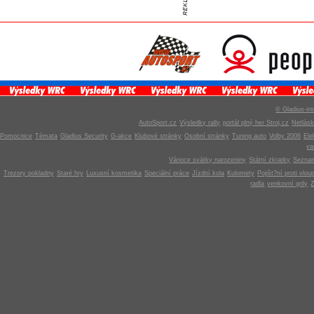
© Gladius-int
AutoSport.cz
Výsledky rally
portál plný her Stroj.cz
Netlás
Pomocnice
Témata
Gladius Security
G-akce
Klubové stránky
Osobní stránky
Tuning auto
Volby 2006
Ele
v
Vánoce svátky narozeniny
Státní zkratky
Seznam
Trezory pokladny
Staré hry
Luxusní kosmetika
Speciální práce
Jízdní kola
Kulomety
Pojišt?ní proti vlou
radla
venkovní grily