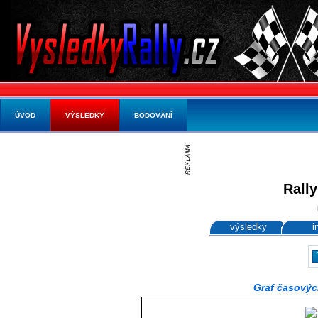
ÚVOD
VÝSLEDKY
BODOVÁNÍ
Rally
výsledky
i
Graf časovýc