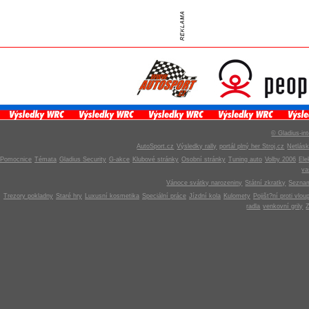
© Gladius-int
AutoSport.cz
Výsledky rally
portál plný her Stroj.cz
Netlás
Pomocnice
Témata
Gladius Security
G-akce
Klubové stránky
Osobní stránky
Tuning auto
Volby 2006
Ele
v
Vánoce svátky narozeniny
Státní zkratky
Seznam
Trezory pokladny
Staré hry
Luxusní kosmetika
Speciální práce
Jízdní kola
Kulomety
Pojišt?ní proti vlou
radla
venkovní grily