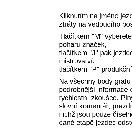
Kliknutím na jméno jezd
ztráty na vedoucího po
Tlačítkem "M" vyberete
poháru značek,
tlačítkem "J" pak jezdc
mistrovství,
tlačítkem "P" produkční
Na všechny body grafu l
podrobnější informace 
rychlostní zkoušce. Pl
slovní komentář, prázdn
nichž jsou pouze čísel
dané etapě jezdec odsto