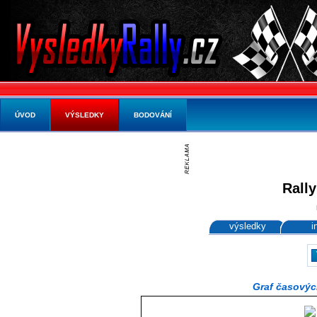
ÚVOD
VÝSLEDKY
BODOVÁNÍ
Rally
výsledky
i
Graf časovýc