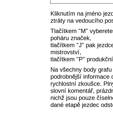
Kliknutím na jméno jezd
ztráty na vedoucího po
Tlačítkem "M" vyberete
poháru značek,
tlačítkem "J" pak jezdc
mistrovství,
tlačítkem "P" produkční
Na všechny body grafu l
podrobnější informace 
rychlostní zkoušce. Pl
slovní komentář, prázdn
nichž jsou pouze čísel
dané etapě jezdec odsto