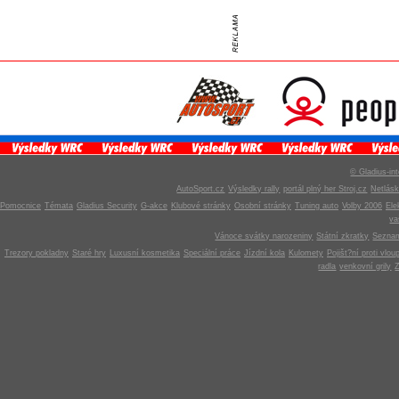
© Gladius-int
AutoSport.cz
Výsledky rally
portál plný her Stroj.cz
Netlás
Pomocnice
Témata
Gladius Security
G-akce
Klubové stránky
Osobní stránky
Tuning auto
Volby 2006
Ele
v
Vánoce svátky narozeniny
Státní zkratky
Seznam
Trezory pokladny
Staré hry
Luxusní kosmetika
Speciální práce
Jízdní kola
Kulomety
Pojišt?ní proti vlou
radla
venkovní grily