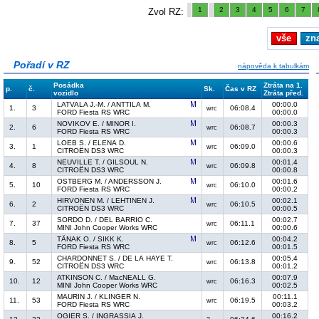
1
2
3
4
5
6
7
Zvol RZ:
vše
zn
Pořadí v RZ
nápověda k tabulkám
Posádka
Ztráta na 1.
p.
č.
Sk.
Čas v RZ
vozidlo
Ztráta před.
LATVALA J.-M. / ANTTILA M.
00:00.0
1.
3
06:08.4
wrc
FORD Fiesta RS WRC
00:00.0
NOVIKOV E. / MINOR I.
00:00.3
2.
6
06:08.7
wrc
FORD Fiesta RS WRC
00:00.3
LOEB S. / ELENA D.
00:00.6
3.
1
06:09.0
wrc
CITROËN DS3 WRC
00:00.3
NEUVILLE T. / GILSOUL N.
00:01.4
4.
8
06:09.8
wrc
CITROËN DS3 WRC
00:00.8
OSTBERG M. / ANDERSSON J.
00:01.6
5.
10
06:10.0
wrc
FORD Fiesta RS WRC
00:00.2
HIRVONEN M. / LEHTINEN J.
00:02.1
6.
2
06:10.5
wrc
CITROËN DS3 WRC
00:00.5
SORDO D. / DEL BARRIO C.
00:02.7
7.
37
06:11.1
wrc
MINI John Cooper Works WRC
00:00.6
TÄNAK O. / SIKK K.
00:04.2
8.
5
06:12.6
wrc
FORD Fiesta RS WRC
00:01.5
CHARDONNET S. / DE LA HAYE T.
00:05.4
9.
52
06:13.8
wrc
CITROËN DS3 WRC
00:01.2
ATKINSON C. / MacNEALL G.
00:07.9
10.
12
06:16.3
wrc
MINI John Cooper Works WRC
00:02.5
MAURIN J. / KLINGER N.
00:11.1
11.
53
06:19.5
wrc
FORD Fiesta RS WRC
00:03.2
OGIER S. / INGRASSIA J.
00:16.2