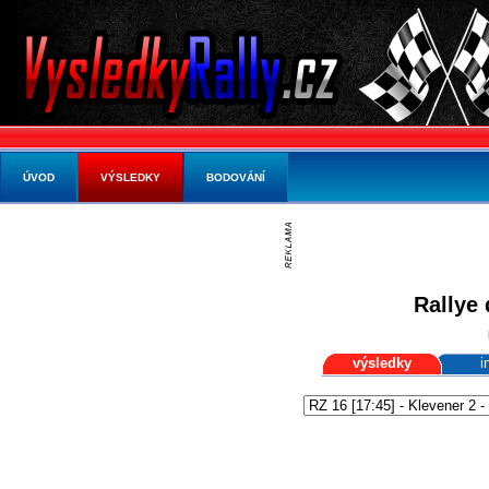
ÚVOD
VÝSLEDKY
BODOVÁNÍ
Rallye 
výsledky
i