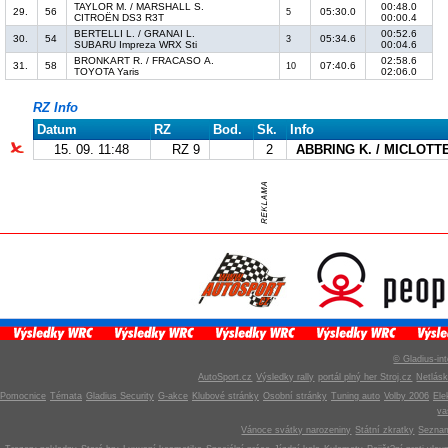
TAYLOR M. / MARSHALL S.
00:48.0
29.
56
05:30.0
5
CITROËN DS3 R3T
00:00.4
BERTELLI L. / GRANAI L.
00:52.6
30.
54
05:34.6
3
SUBARU Impreza WRX Sti
00:04.6
BRONKART R. / FRACASO A.
02:58.6
31.
58
07:40.6
10
TOYOTA Yaris
02:06.0
RZ Info
Datum
RZ
Bod.
Sk.
Info
15. 09. 11:48
RZ 9
2
ABBRING K. / MICLOTTE
© Gladius-int
AutoSport.cz
Výsledky rally
portál plný her Stroj.cz
Netlás
Pomocnice
Témata
Gladius Security
G-akce
Klubové stránky
Osobní stránky
Tuning auto
Volby 2006
Ele
v
Vánoce svátky narozeniny
Státní zkratky
Seznam