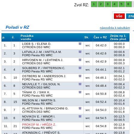
1
2
3
4
5
6
Zvol RZ:
vše
zn
Pořadí v RZ
nápověda k tabulkám
Posádka
Ztráta na 1.
p.
č.
Sk.
Čas v RZ
vozidlo
Ztráta před.
LOEB S. / ELENA D.
00:00.0
1.
1
04:42.0
wrc
CITROËN DS3 WRC
00:00.0
LATVALA J.-M. / ANTTILA M.
00:00.6
2.
3
04:42.6
wrc
FORD Fiesta RS WRC
00:00.6
HIRVONEN M. / LEHTINEN J.
00:00.9
3.
2
04:42.9
wrc
CITROËN DS3 WRC
00:00.3
SOLBERG P. / PATTERSON C.
00:02.1
4.
4
04:44.1
wrc
FORD Fiesta RS WRC
00:01.2
OSTBERG M. / ANDERSSON J.
00:04.1
5.
10
04:46.1
wrc
FORD Fiesta RS WRC
00:02.0
NEUVILLE T. / GILSOUL N.
00:06.4
6.
8
04:48.4
wrc
CITROËN DS3 WRC
00:02.3
TÄNAK O. / SIKK K.
00:08.8
7.
5
04:50.8
wrc
FORD Fiesta RS WRC
00:02.4
WILSON M. / MARTIN S.
00:10.4
8.
15
04:52.4
wrc
FORD Fiesta RS WRC
00:01.6
AL-ATTIYAH N. / BRNACCHINI G.
00:12.0
9.
7
04:54.0
wrc
CITROËN DS3 WRC
00:01.6
NOVIKOV E. / MINOR I.
00:12.5
10.
6
04:54.5
wrc
FORD Fiesta RS WRC
00:00.5
PROKOP M. / HRŮZA Z.
00:12.8
11.
21
04:54.8
wrc
FORD Fiesta RS WRC
00:00.3
ATKINSON C. / PRÉVOT S.
00:13.8