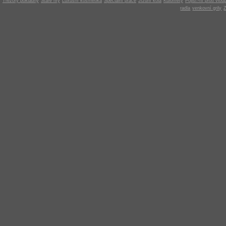
Trezory pokladny
Staré hry
Luxusní kosmetika
Speciální práce
Jízdní kola
Kulomety
Pojišt?ní proti vlou
radla
venkovní grily