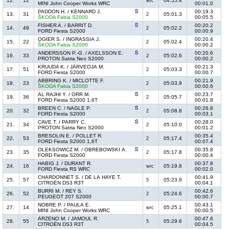
12.
12
04:55.8
wrc
MINI John Cooper Works WRC
00:01.0
PADDON H. / KENNARD J.
00:19.3
13.
31
05:01.3
2
ŠKODA Fabia S2000
00:05.5
FISHER A. / BARRIT D.
00:20.2
14.
49
05:02.2
2
FORD Fiesta S2000
00:00.9
OGIER S. / INGRASSIA J.
00:20.4
15.
22
05:02.4
2
ŠKODA Fabia S2000
00:00.2
ANDERSSON P.-G. / AXELSSON E.
00:20.6
16.
33
05:02.6
2
PROTON Satria Neo S2000
00:00.2
KRUUDA K. / JÄRVEOJA M.
00:21.3
17.
51
05:03.3
2
FORD Fiesta S2000
00:00.7
ABBRING K. / MICLOTTE F.
00:21.9
18.
23
05:03.9
2
ŠKODA Fabia S2000
00:00.6
AL RAJHI Y. / ORR M.
00:23.7
19.
36
05:05.7
2
FORD Fiesta S2000 1,6T
00:01.8
BREEN C. / NAGLE P.
00:26.8
20.
32
05:08.8
2
FORD Fiesta S2000
00:03.1
CAVE T. / PARRY C.
00:28.0
21.
34
05:10.0
2
PROTON Satria Neo S2000
00:01.2
BRESOLIN E. / POLLET R.
00:35.4
22.
53
05:17.4
2
FORD Fiesta S2000 1,6T
00:07.4
OLEKSOWICZ M. / OBREBOWSKI A.
00:35.8
23.
35
05:17.8
2
FORD Fiesta S2000
00:00.4
HABIG J. / DURANT R.
00:37.8
24.
16
05:19.8
wrc
FORD Fiesta RS WRC
00:02.0
CHARDONNET S. / DE LA HAYE T.
00:41.9
25.
57
05:23.9
5
CITROËN DS3 R3T
00:04.1
BURRI M. / REY S.
00:42.6
26.
52
05:24.6
2
PEUGEOT 207 S2000
00:00.7
NOBRE P. / PAULA E.
00:43.1
27.
14
05:25.1
wrc
MINI John Cooper Works WRC
00:00.5
ARZENO M. / JAMOUL R.
00:47.6
28.
55
05:29.6
5
CITROËN DS3 R3T
00:04.5