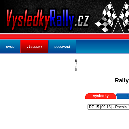
ÚVOD
VÝSLEDKY
BODOVÁNÍ
Rally
výsledky
i