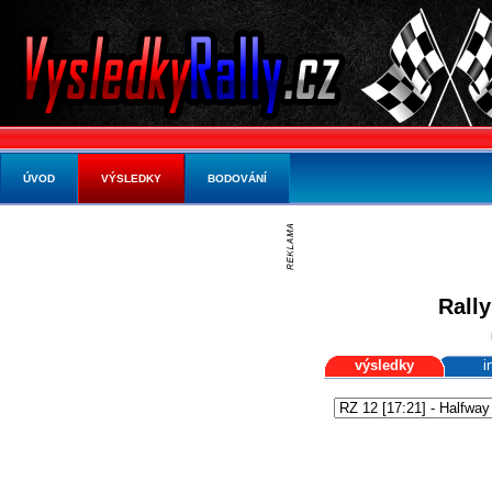
ÚVOD
VÝSLEDKY
BODOVÁNÍ
Rally
výsledky
i