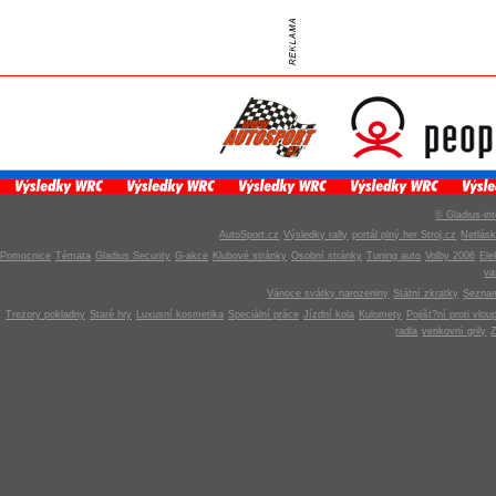
© Gladius-int
AutoSport.cz
Výsledky rally
portál plný her Stroj.cz
Netlás
Pomocnice
Témata
Gladius Security
G-akce
Klubové stránky
Osobní stránky
Tuning auto
Volby 2006
Ele
v
Vánoce svátky narozeniny
Státní zkratky
Seznam
Trezory pokladny
Staré hry
Luxusní kosmetika
Speciální práce
Jízdní kola
Kulomety
Pojišt?ní proti vlou
radla
venkovní grily