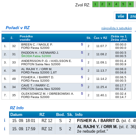
1
2
3
4
5
6
Zvol RZ:
vše
zn
Pořadí v RZ
nápověda k tabulkám
Posádka
Ztráta na 1.
p.
č.
Sk.
Čas v RZ
vozidlo
Ztráta před.
BREEN C. / NAGLE P.
00:00.0
1.
32
11:07.7
2
FORD Fiesta S2000
00:00.0
PADDON H. / KENNARD J.
00:00.5
2.
31
11:08.2
2
ŠKODA Fabia S2000
00:00.5
ANDERSSON P.-G. / AXELSSON E.
00:01.4
3.
33
11:09.1
2
PROTON Satria Neo S2000
00:00.9
AL RAJHI Y. / ORR M.
00:06.0
4.
36
11:13.7
2
FORD Fiesta S2000 1,6T
00:04.6
FISHER A. / BARRIT D.
00:06.5
5.
49
11:14.2
2
FORD Fiesta S2000
00:00.5
CAVE T. / PARRY C.
00:17.7
6.
34
11:25.4
2
PROTON Satria Neo S2000
00:11.2
OLEKSOWICZ M. / OBREBOWSKI A.
00:32.4
7.
35
11:40.1
2
FORD Fiesta S2000
00:14.7
RZ Info
Datum
RZ
Bod.
Sk.
Info
15. 09. 18:01
RZ 12
S
2
FISHER A. / BARRIT D.
(st. č. 4
AL RAJHI Y. / ORR M.
(st. č. 36
15. 09. 17:59
RZ 12
S
2
že nebude pršet."