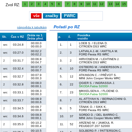
1
2
3
4
5
6
7
8
9
10
11
12
13
14
15
Zvol RZ:
vše
značky
PWRC
Pořadí po RZ
nápověda k tabulkám
Ztráta na 1.
Posádka
Sk.
Čas v RZ
p.
č.
Ztráta před.
vozidlo
00:00.0
LOEB S. / ELENA D.
03:24.8
1.
1
wrc
00:00.0
CITROËN DS3 WRC
00:02.2
LATVALA J.-M. / ANTTILA M.
03:27.0
2.
3
wrc
00:02.2
FORD Fiesta RS WRC
00:06.9
HIRVONEN M. / LEHTINEN J.
03:31.7
3.
2
2
00:04.7
CITROËN DS3 WRC
00:07.6
OSTBERG M. / ANDERSSON J.
03:32.4
4.
10
wrc
00:00.7
FORD Fiesta RS WRC
00:07.9
ATKINSON C. / PRÉVOT S.
03:32.7
5.
12
wrc
00:00.3
MINI John Cooper Works WRC
00:08.0
OGIER S. / INGRASSIA J.
03:32.8
6.
22
2
00:00.1
ŠKODA Fabia S2000
00:08.3
MIKKELSEN A. / FLOENE O.
03:33.1
7.
23
wrc
00:00.3
ŠKODA Fabia S2000
00:08.9
AL-ATTIYAH N. / BERNACCHINI G.
03:33.7
8.
7
wrc
00:00.6
CITROËN DS3 WRC
00:09.7
TÄNAK O. / SIKK K.
03:34.5
9.
5
2
00:00.8
FORD Fiesta RS WRC
00:09.8
SORDO D. / DEL BARRIO C.
03:34.6
10.
37
wrc
00:00.1
MINI John Cooper Works WRC
00:10.2
ARZENO M. / JAMOUL R.
03:35.0
11.
52
2
00:00.4
PEUGEOT 207 S2000
00:10.5
SOLBERG P. / PATTERSON C.