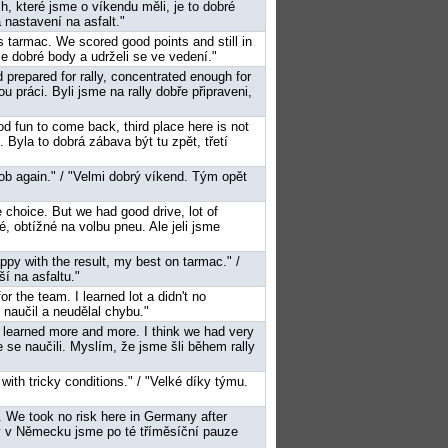
, které jsme o víkendu měli, je to dobré
nastavení na asfalt."
s tarmac. We scored good points and still in
me dobré body a udrželi se ve vedení."
 prepared for rally, concentrated enough for
u práci. Byli jsme na rally dobře připraveni,
ood fun to come back, third place here is not
. Byla to dobrá zábava být tu zpět, třetí
ob again." / "Velmi dobrý víkend. Tým opět
yre choice. But we had good drive, lot of
 obtížné na volbu pneu. Ale jeli jsme
appy with the result, my best on tarmac." /
í na asfaltu."
for the team. I learned lot a didn't no
 naučil a neudělal chybu."
e learned more and more. I think we had very
se naučili. Myslím, že jsme šli během rally
 with tricky conditions." / "Velké díky týmu.
st. We took no risk here in Germany after
y v Německu jsme po té tříměsíční pauze