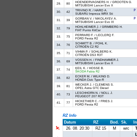
HOENDERVAGNERS H. / GROOTEN G.
29.
80
MITSUBISHI Lancer Evo X
TRIVINO R. / HARO A.
30.
42
SUBARU Impreza WRX Sti
GORBAN V. / NIKOLAYEV A.
31.
39
MITSUBISHI Lancer Evo IX
HOHLHEIMER J. / GRIMBERG H.
32.
79
FIAT Punto KitCar
PERRARD F. / LECLERQ F.
33.
75
FORD Fiesta R2
SCHMITT B. / POHL K.
34.
76
CITROËN C2 R2
VIHMA P. / SOHLBERG K.
35.
71
CITROËN DS3 R3T
VOSSEN H. / FINDHAMMER J.
36.
69
MITSUBISHI Lancer Evo X
KEIL K. / HOSSE B.
37.
74
ŠKODA Fabia R2
ECKER M. / WILKING D.
38.
82
HONDA Civic Type-R
WECKER J. / CLEMENS S.
39.
81
OPEL Astra GTC Diesel
LESCHHORN N. / NOLL J.
40.
73
PEUGEOT 207 R3T
HICKETHIER C. / FRIES J.
41.
77
FORD Fiesta R2
RZ Info
Datum
RZ
Bod.
Sk.
In
26. 08. 20:30
RZ 15
M
wrc