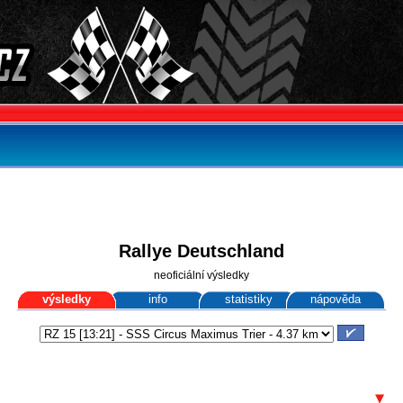
Rallye Deutschland
neoficiální výsledky
výsledky
info
statistiky
nápověda