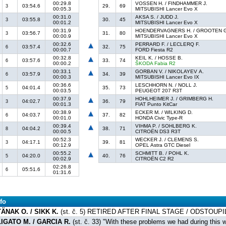
00:29.8
VOSSEN H. / FINDHAMMER J.
03:54.6
29.
69
3
00:05.3
MITSUBISHI Lancer Evo X
00:31.0
AKSA S. / JUDD J.
03:55.8
30.
45
3
00:01.2
MITSUBISHI Lancer Evo X
00:31.9
HOENDERVAGNERS H. / GROOTEN 
03:56.7
31.
80
3
00:00.9
MITSUBISHI Lancer Evo X
00:32.6
PERRARD F. / LECLERQ F.
03:57.4
32.
75
6
00:00.7
FORD Fiesta R2
00:32.8
KEIL K. / HOSSE B.
03:57.6
33.
74
6
00:00.2
ŠKODA Fabia R2
00:33.1
GORBAN V. / NIKOLAYEV A.
03:57.9
34.
39
6
00:00.3
MITSUBISHI Lancer Evo IX
00:36.6
LESCHHORN N. / NOLL J.
04:01.4
35.
73
5
00:03.5
PEUGEOT 207 R3T
00:37.9
HOHLHEIMER J. / GRIMBERG H.
04:02.7
36.
79
3
00:01.3
FIAT Punto KitCar
00:38.9
ECKER M. / WILKING D.
04:03.7
37.
82
6
00:01.0
HONDA Civic Type-R
00:39.4
VIHMA P. / SOHLBERG K.
04:04.2
38.
71
8
00:00.5
CITROËN DS3 R3T
00:52.3
WECKER J. / CLEMENS S.
04:17.1
39.
81
3
00:12.9
OPEL Astra GTC Diesel
00:55.2
SCHMITT B. / POHL K.
04:20.0
40.
76
5
00:02.9
CITROËN C2 R2
02:26.8
05:51.6
6
01:31.6
fo
TÄNAK O. / SIKK K.
(st. č. 5) RETIRED AFTER FINAL STAGE / ODSTOU
LIGATO M. / GARCIA R.
(st. č. 33) "With these problems we had during this 