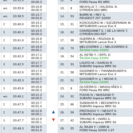
03:35.3
12.
4
wrc
00:00.3
FORD Fiesta RS WRC
00:10.8
NEUVILLE T. / GILSOUL N.
03:35.6
13.
8
wrc
00:00.3
CITROËN DS3 WRC
00:13.7
BURRI M. / REY S.
03:38.5
14.
53
wrc
00:02.9
PEUGEOT 207 S2000
00:15.2
KOSCIUSZKO M. / SZCZEPANIAK M.
03:40.0
15.
31
2
00:01.5
MITSUBISHI Lancer Evo X
00:15.5
CHARDONNET S. / DE LA HAYE T.
03:40.3
16.
62
3
00:00.3
CITROËN DS3 R3T
00:16.8
GUERRA B. / ROZADA B.
03:41.6
17.
38
2
00:01.3
MITSUBISHI Lancer Evo X
00:16.9
MELICHÁREK J. / MELICHÁREK E.
03:41.7
18.
70
3
00:00.1
ŠKODA Fabia S2000
00:17.2
AL KETBI Y. / ERTL D.
03:42.0
19.
54
3
00:00.3
ŠKODA Fabia S2000
00:17.7
LIGATO M. / GARCIA R.
03:42.5
20.
33
3
00:00.5
SUBARU Impreza WRX Sti
00:17.8
GASSNER H. / THANNHÄUSER K.
03:42.6
21.
58
3
00:00.1
MITSUBISHI Lancer Evo X
00:20.5
GASSNER H. jr. / WICHA K.
03:45.3
22.
51
5
00:02.7
ŠKODA Fabia S2000
00:20.8
OLIVEIRA D. / MAGALHÃES C.
03:45.6
23.
9
3
00:00.3
FORD Fiesta RS WRC
00:21.3
FUCHS N. / MUSSANO F.
03:46.1
24.
32
wrc
00:00.5
SUBARU Impreza WRX Sti
00:22.7
SUNGKAR R. / BECKWITH S.
03:47.5
25.
66
2
00:01.4
SUBARU Impreza WRX Sti
00:22.8
PROTASOV Y. / NESVIT K.
03:47.6
26.
59
2
00:00.1
SUBARU Impreza WRX Sti
00:22.9
TRIVINO R. / HARO A.
03:47.7
27.
42
3
00:00.1
SUBARU Impreza WRX Sti
00:24.5
AL RAJHI Y. / ORR M.
03:49.3
28.
55
3
00:01.6
FORD Fiesta S2000 1,6T