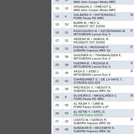
12.
37
MINI John Cooper Works WRC
ATKINSON C. / PRÉVOT S.
13.
12
MINI John Cooper Works WRC
SOLBERG P. / PATTERSON C.
14.
4
FORD Fiesta RS WRC
BURRI M. / REY S.
15.
53
PEUGEOT 207 S2000
KOSCIUSZKO M. / SZCZEPANIAK M.
16.
31
MITSUBISHI Lancer Evo X
ARZENO M. / JAMOUL R.
17.
52
PEUGEOT 207 S2000
FUCHS N. / MUSSANO F.
18.
32
SUBARU Impreza WRX Sti
GASSNER H. / THANNHÄUSER K.
19.
58
MITSUBISHI Lancer Evo X
GUERRA B. / ROZADA B.
20.
38
MITSUBISHI Lancer Evo X
AKSA S. / JUDD J.
21.
45
MITSUBISHI Lancer Evo X
CHARDONNET S. / DE LA HAYE T.
22.
62
CITROËN DS3 R3T
PROTASOV Y. / NESVIT K.
23.
59
SUBARU Impreza WRX Sti
OLIVEIRA D. / MAGALHÃES C.
24.
9
FORD Fiesta RS WRC
AL RAJHI Y. / ORR M.
25.
55
FORD Fiesta S2000 1,6T
AL KETBI Y. / ERTL D.
26.
54
ŠKODA Fabia S2000
LIGATO M. / GARCIA R.
27.
33
SUBARU Impreza WRX Sti
SUNGKAR R. / BECKWITH S.
28.
66
SUBARU Impreza WRX Sti