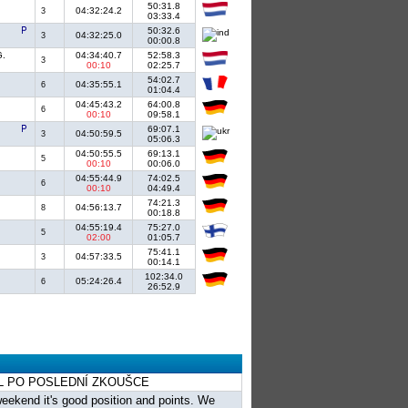
50:31.8
04:32:24.2
3
03:33.4
50:32.6
04:32:25.0
3
00:00.8
G.
04:34:40.7
52:58.3
3
00:10
02:25.7
54:02.7
04:35:55.1
6
01:04.4
04:45:43.2
64:00.8
6
00:10
09:58.1
69:07.1
04:50:59.5
3
05:06.3
04:50:55.5
69:13.1
5
00:10
00:06.0
04:55:44.9
74:02.5
6
00:10
04:49.4
74:21.3
04:56:13.7
8
00:18.8
04:55:19.4
75:27.0
5
02:00
01:05.7
75:41.1
04:57:33.5
3
00:14.1
102:34.0
05:24:26.4
6
26:52.9
PIL PO POSLEDNÍ ZKOUŠCE
weekend it's good position and points. We