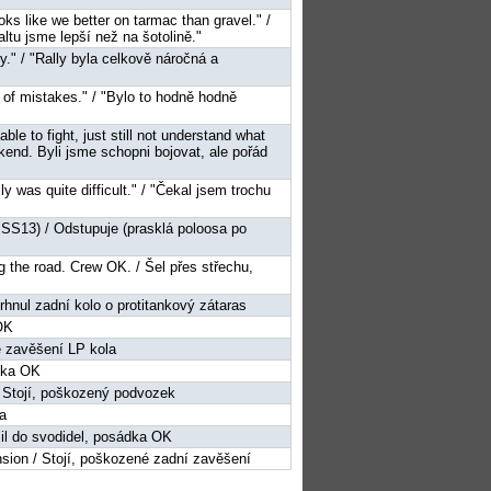
oks like we better on tarmac than gravel." /
tu jsme lepší než na šotolině."
cky." / "Rally byla celkově náročná a
le of mistakes." / "Bylo to hodně hodně
le to fight, just still not understand what
íkend. Byli jsme schopni bojovat, ale pořád
lly was quite difficult." / "Čekal jsem trochu
er SS13) / Odstupuje (prasklá poloosa po
ng the road. Crew OK. / Šel přes střechu,
Utrhnul zadní kolo o protitankový zátaras
OK
é zavěšení LP kola
ádka OK
/ Stojí, poškozený podvozek
sa
zil do svodidel, posádka OK
sion / Stojí, poškozené zadní zavěšení