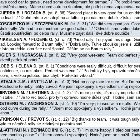
have good car fo gravel, need some development for tarmac." / "Po problémech
umístění a body. Máme dobré auto na šotolinu, ale potřebujema zapracovat na 
GUERRA B. / ROZADA B.
(st. č. 38) "Second place is very good for us on thi
he lead." / "Druhé místo ze zdejšího asfaltu je pro nás moc dobré. Získali js
KOSCIUSZKO M. / SZCZEPANIAK M.
(st. č. 31) "We did very good job. Good
hole rally. We had to do another two good rallies." / "Odvedli jsme velmi dobro
ůstali soustředění po celou rally. Musíme zajet další dvě dobré soutěže."
MIKKELSEN A. / FLOENE O.
(st. č. 23) "Good rally. I enjoyed this stage. G
ad. Looking forward to Barum rally." / "Dobrá rally. Tuhle zkoušku jsem si užil
místo na téthle zkoušce není špatné. Těším se na Barum rally."
OGIER S. / INGRASSIA J.
(st. č. 22) "Very good weekend. Team did perfect j
dvedl perfektní práci."
LOEB S. / ELENA D.
(st. č. 1) "Conditions were really difficult, difficult for t
confidence, no mistakes. Perfect weekend." / "Podmínky byly opravdu náročné,
obře, s velkou jistotou, bez chyb. Perfektní víkend."
LATVALA J.-M. / ANTTILA M.
(st. č. 3) "Not an easy race for sure. But I'm h
"Rozhodně to nebyl lehký závod. Ale jsem spokojený s výsledkem, můj nejlepš
HIRVONEN M. / LEHTINEN J.
(st. č. 2) "It's more points, it's really important 
mistake." / "Je to víc bodů, pro tým opravdu hodně důležitých. Hodně jsem se
OSTBERG M. / ANDERSSON J.
(st. č. 10) "I'm very pleased with results. W
good curve during the rally." / "Jsem moc spokojený s výsledkem. Hodně jsme 
nahoru."
ATKINSON C. / PRÉVOT S.
(st. č. 12) "Big thanks to team. It was tough rally
Byla to náročná rally se zrádnými podmínkami."
AL-ATTIYAH N. / BERNACCHINI G.
(st. č. 7) "I'm quite happy. I tried our be
three months pause." / "Jsem opravdu spokojený. Hodně jsem se snažil. Tad
eriskovali."