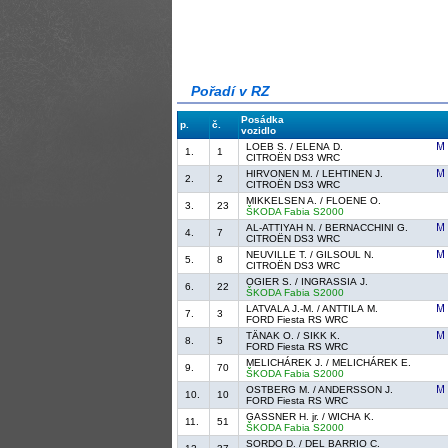
Pořadí v RZ
Posádka
p.
č.
vozidlo
LOEB S. / ELENA D.
1.
1
CITROËN DS3 WRC
HIRVONEN M. / LEHTINEN J.
2.
2
CITROËN DS3 WRC
MIKKELSEN A. / FLOENE O.
3.
23
ŠKODA Fabia S2000
AL-ATTIYAH N. / BERNACCHINI G.
4.
7
CITROËN DS3 WRC
NEUVILLE T. / GILSOUL N.
5.
8
CITROËN DS3 WRC
OGIER S. / INGRASSIA J.
6.
22
ŠKODA Fabia S2000
LATVALA J.-M. / ANTTILA M.
7.
3
FORD Fiesta RS WRC
TÄNAK O. / SIKK K.
8.
5
FORD Fiesta RS WRC
MELICHÁREK J. / MELICHÁREK E.
9.
70
ŠKODA Fabia S2000
OSTBERG M. / ANDERSSON J.
10.
10
FORD Fiesta RS WRC
GASSNER H. jr. / WICHA K.
11.
51
ŠKODA Fabia S2000
SORDO D. / DEL BARRIO C.