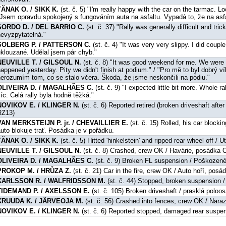
TÄNAK O. / SIKK K.
(st. č. 5) "I'm really happy with the car on the tarmac. Lo
"Jsem opravdu spokojený s fungováním auta na asfaltu. Vypadá to, že na asfal
SORDO D. / DEL BARRIO C.
(st. č. 37) "Rally was generally difficult and tri
nevyzpytatelná."
SOLBERG P. / PATTERSON C.
(st. č. 4) "It was very very slippy. I did coup
uklouzané. Udělal jsem pár chyb."
NEUVILLE T. / GILSOUL N.
(st. č. 8) "It was good weekend for me. We were ab
appened yesterday. Pity we didn't finish at podium." / "Pro mě to byl dobrý v
nerozumím tom, co se stalo včera. Škoda, že jsme neskončili na pódiu."
OLIVEIRA D. / MAGALHÃES C.
(st. č. 9) "I expected little bit more. Whole ra
íc. Celá rally byla hodně těžká."
NOVIKOV E. / KLINGER N.
(st. č. 6) Reported retired (broken driveshaft aft
RZ13)
VAN MERKSTEIJN P. jr. / CHEVAILLIER E.
(st. č. 15) Rolled, his car blocki
uto blokuje trať. Posádka je v pořádku.
TÄNAK O. / SIKK K.
(st. č. 5) Hitted 'hinkelstein' and ripped rear wheel off / 
NEUVILLE T. / GILSOUL N.
(st. č. 8) Crashed, crew OK / Havárie, posádka 
OLIVEIRA D. / MAGALHÃES C.
(st. č. 9) Broken FL suspension / Poškozen
PROKOP M. / HRŮZA Z.
(st. č. 21) Car in the fire, crew OK / Auto hoří, pos
KARLSSON R. / WALFRIDSSON M.
(st. č. 44) Stopped, broken suspension 
TIDEMAND P. / AXELSSON E.
(st. č. 105) Broken driveshaft / prasklá poloo
KRUUDA K. / JÄRVEOJA M.
(st. č. 56) Crashed into fences, crew OK / Nara
NOVIKOV E. / KLINGER N.
(st. č. 6) Reported stopped, damaged rear suspen