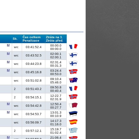
Čas celkem
Ztráta na 1.
Sk.
Penalizace
Ztráta před.
00:00.0
03:41:52.4
wrc
00:00.0
02:00.1
03:43:52.5
wrc
02:00.1
02:31.4
03:44:23.8
wrc
00:31.3
03:24.4
03:45:16.8
wrc
00:53.0
09:10.4
03:51:02.8
wrc
05:46.0
09:50.8
03:51:43.2
2
00:40.4
12:22.7
03:54:15.1
2
02:31.9
12:50.4
03:54:42.8
wrc
00:27.7
13:01.3
03:54:53.7
wrc
00:10.9
14:17.3
03:56:09.7
wrc
01:16.0
15:19.7
03:57:12.1
2
01:02.4
21:06.4