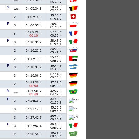
04:02:58.8
wrc
05:46.7
23:41.9
04:05:34.3
wrc
02:35.5
25:26.6
04:07:19.0
2
01:44.7
26:43.0
04:08:35.4
3
01:16.4
04:09:20.8
27:38.4
5
00:10
00:55.4
28:43.5
04:10:35.9
3
01:05.1
34:30.8
04:16:23.2
2
05:47.3
35:24.6
04:17:17.0
2
00:53.8
36:44.8
04:18:37.2
3
01:20.2
37:14.2
04:19:06.6
3
00:29.4
04:18:30.4
37:28.0
2
00:50
00:13.8
04:20:39.7
42:27.3
wrc
03:40
04:59.3
44:26.6
04:26:19.0
3
01:59.3
45:22.2
04:27:14.6
3
00:55.6
45:50.3
04:27:42.7
3
00:28.1
46:00.0
04:27:52.4
3
00:09.7
46:58.4
04:28:50.8
2
00:58.4