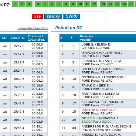
1
2
3
4
5
6
7
8
9
10
11
12
13
14
15
16
17
ol RZ:
vše
značky
SWRC
Pořadí po RZ
nápověda k tabulkám
Ztráta na 1.
Posádka
Sk.
Čas v RZ
p.
č.
Ztráta před.
vozidlo
00:00.0
LOEB S. / ELENA D.
15:17.3
1.
1
wrc
00:00.0
CITROËN DS3 WRC
00:00.6
HIRVONEN M. / LEHTINEN J.
15:17.9
2.
2
wrc
00:00.6
CITROËN DS3 WRC
00:01.1
LATVALA J.-M. / ANTTILA M.
15:18.4
3.
3
wrc
00:00.5
FORD Fiesta RS WRC
00:07.1
SOLBERG P. / PATTERSON C.
15:24.4
4.
4
wrc
00:06.0
FORD Fiesta RS WRC
00:15.3
OSTBERG M. / ANDERSSON J.
15:32.6
5.
10
wrc
00:08.2
FORD Fiesta RS WRC
00:18.6
TÄNAK O. / SIKK K.
15:35.9
6.
5
wrc
00:03.3
FORD Fiesta RS WRC
00:22.8
RANTANEN M. / LUKKA M.
15:40.1
7.
18
wrc
00:04.2
FORD Fiesta RS WRC
00:25.5
KETOMAA J. / STENBERG M.
15:42.8
8.
17
wrc
00:02.7
FORD Fiesta RS WRC
00:29.5
PROKOP M. / HRŮZA Z.
15:46.8
9.
15
wrc
00:04.0
FORD Fiesta RS WRC
00:32.4
OGIER S. / INGRASSIA J.
15:49.7
10.
20
wrc
00:02.9
ŠKODA Fabia S2000
00:38.1
ANDERSSON P.-G. / AXELSSON E.
15:55.4
11.
33
wrc
00:05.7
PROTON Satria Neo S2000
00:43.1
KRUUDA K. / JÄRVEOJA M.