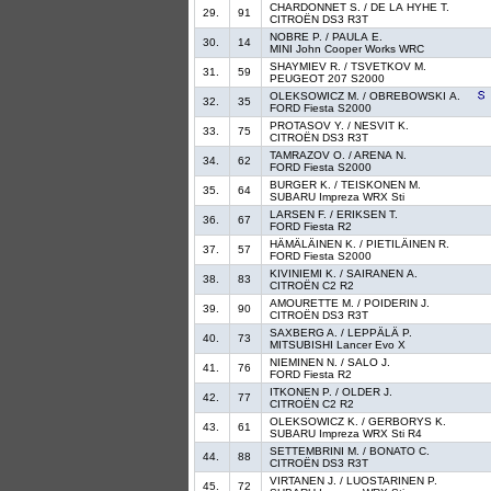
CHARDONNET S. / DE LA HYHE T.
29.
91
CITROËN DS3 R3T
NOBRE P. / PAULA E.
30.
14
MINI John Cooper Works WRC
SHAYMIEV R. / TSVETKOV M.
31.
59
PEUGEOT 207 S2000
OLEKSOWICZ M. / OBREBOWSKI A.
32.
35
FORD Fiesta S2000
PROTASOV Y. / NESVIT K.
33.
75
CITROËN DS3 R3T
TAMRAZOV O. / ARENA N.
34.
62
FORD Fiesta S2000
BURGER K. / TEISKONEN M.
35.
64
SUBARU Impreza WRX Sti
LARSEN F. / ERIKSEN T.
36.
67
FORD Fiesta R2
HÄMÄLÄINEN K. / PIETILÄINEN R.
37.
57
FORD Fiesta S2000
KIVINIEMI K. / SAIRANEN A.
38.
83
CITROËN C2 R2
AMOURETTE M. / POIDERIN J.
39.
90
CITROËN DS3 R3T
SAXBERG A. / LEPPÄLÄ P.
40.
73
MITSUBISHI Lancer Evo X
NIEMINEN N. / SALO J.
41.
76
FORD Fiesta R2
ITKONEN P. / OLDER J.
42.
77
CITROËN C2 R2
OLEKSOWICZ K. / GERBORYS K.
43.
61
SUBARU Impreza WRX Sti R4
SETTEMBRINI M. / BONATO C.
44.
88
CITROËN DS3 R3T
VIRTANEN J. / LUOSTARINEN P.
45.
72