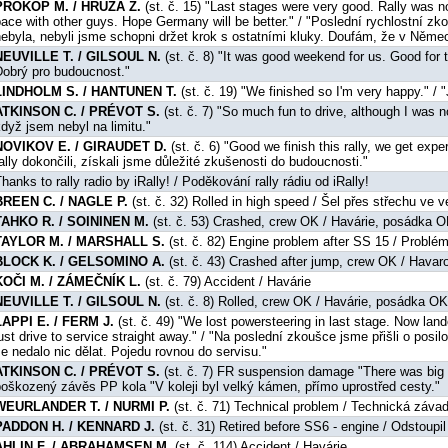
PROKOP M. / HRŮZA Z.
(st. č. 15) "Last stages were very good. Rally was n
ace with other guys. Hope Germany will be better." / "Poslední rychlostní zk
nebyla, nebyli jsme schopni držet krok s ostatními kluky. Doufám, že v Němec
NEUVILLE T. / GILSOUL N.
(st. č. 8) "It was good weekend for us. Good for t
Dobrý pro budoucnost."
LINDHOLM S. / HANTUNEN T.
(st. č. 19) "We finished so I'm very happy." /
ATKINSON C. / PRÉVOT S.
(st. č. 7) "So much fun to drive, although I was no
dyž jsem nebyl na limitu."
NOVIKOV E. / GIRAUDET D.
(st. č. 6) "Good we finish this rally, we get expe
ally dokončili, získali jsme důležité zkušenosti do budoucnosti."
hanks to rally radio by iRally! / Poděkování rally rádiu od iRally!
BREEN C. / NAGLE P.
(st. č. 32) Rolled in high speed / Šel přes střechu ve v
TAHKO R. / SOININEN M.
(st. č. 53) Crashed, crew OK / Havárie, posádka 
TAYLOR M. / MARSHALL S.
(st. č. 82) Engine problem after SS 15 / Probl
BLOCK K. / GELSOMINO A.
(st. č. 43) Crashed after jump, crew OK / Hava
KOČI M. / ZÁMEČNÍK L.
(st. č. 79) Accident / Havárie
NEUVILLE T. / GILSOUL N.
(st. č. 8) Rolled, crew OK / Havárie, posádka O
LAPPI E. / FERM J.
(st. č. 49) "We lost powersteering in last stage. Now land
ust drive to service straight away." / "Na poslední zkoušce jsme přišli o posi
e nedalo nic dělat. Pojedu rovnou do servisu."
ATKINSON C. / PRÉVOT S.
(st. č. 7) FR suspension damage "There was big roc
poškozený závěs PP kola "V koleji byl velký kámen, přímo uprostřed cesty."
WEURLANDER T. / NURMI P.
(st. č. 71) Technical problem / Technická záva
PADDON H. / KENNARD J.
(st. č. 31) Retired before SS6 - engine / Odstoupi
AHLIN F. / ABRAHAMSEN M.
(st. č. 114) Accident / Havárie