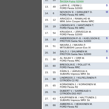
12.
20
ŠKODA Fabia S2000
LAPPI E. / FERM J.
13.
49
FORD Fiesta S2000
NOVIKOV E. / GIRAUDET D.
14.
6
FORD Fiesta RS WRC
ARAÚJO A. / RAMALHO M.
15.
12
MINI John Cooper Works WRC
LINDHOLM S. / HANTUNEN T.
16.
19
FORD Fiesta RS WRC
KRUUDA K. / JÄRVEOJA M.
17.
54
FORD Fiesta S2000
ANDERSSON P.-G. / AXELSSON E.
18.
33
PROTON Satria Neo S2000
NIKARA J. / NIKARA P.
19.
51
MITSUBISHI Lancer Evo IX
SALO J. / SALMINEN M.
20.
34
PROTON Satria Neo S2000
AL RAJHI Y. / ORR M.
21.
36
FORD Fiesta RRC
BRESOLIN E. / POLLET R.
22.
60
FORD Fiesta RRC
PÄRN S. / JÄRVEOJA K.
23.
55
SUBARU Impreza WRX Sti
LINDROOS J. / KILPELÄINEN P.
24.
98
CITROËN C2 R2
KORHONEN J. / KORHONEN M.
25.
65
FORD Fiesta R2
DUBERT V. / SARREAUD V.
26.
70
CITROËN DS3 R3T
KAUPPINEN M. / HALTTUNEN J.
27.
63
SUBARU Impreza WRX Sti
AMBERG A. / HEIKKINEN M.
28.
66
FORD Fiesta R2