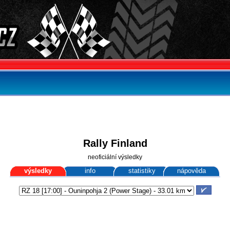
Rally Finland
neoficiální výsledky
výsledky
info
statistiky
nápověda