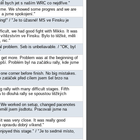
htěl bych jet s naším WRC co nejdříve."
t to me. We showed some progres and we are
k a jsme spokojení."
ing!" / "Je to úžasné! MS ve Finsku je
ifficult, we had good fight with Mikko. It was
vítězstvím ve Finsku. Bylo to těžké, měli
 nic."
al problem. Seb is unbeliavable. / "OK, byl
"
uld get more. Problem was at the beginning of
lepší. Problém byl na začátku rally, kde jsme
y one corner before finish. No big mistakes.
 ze zatáček před cílem jsem šel brzo na
 rally with many difficult stages. Fifth
a to dlouhá rally se spoustou těžkých
e. We worked on setup, changed pacenotes
eměl jsem jisdtotu. Pracovali jsme na
it was very close. It was really good
o opravdu dobrý víkend."
I enjoyed this stage." / "Je to sedmé místo,