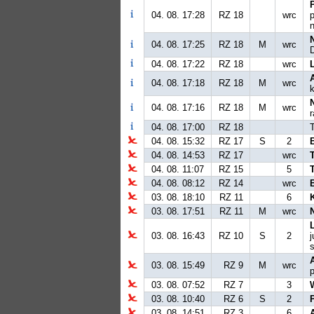
04. 08. 17:28
RZ 18
wrc
p
04. 08. 17:25
RZ 18
M
wrc
04. 08. 17:22
RZ 18
wrc
04. 08. 17:18
RZ 18
M
wrc
k
04. 08. 17:16
RZ 18
M
wrc
r
04. 08. 17:00
RZ 18
T
04. 08. 15:32
RZ 17
S
2
04. 08. 14:53
RZ 17
wrc
04. 08. 11:07
RZ 15
5
04. 08. 08:12
RZ 14
wrc
03. 08. 18:10
RZ 11
6
03. 08. 17:51
RZ 11
M
wrc
03. 08. 16:43
RZ 10
S
2
j
s
03. 08. 15:49
RZ 9
M
wrc
03. 08. 07:52
RZ 7
3
03. 08. 10:40
RZ 6
S
2
03. 08. 14:51
RZ 3
6