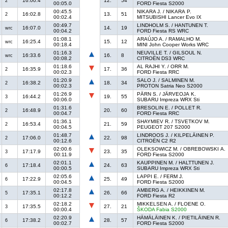
16:00.4
12.
54
2
00:05.0
FORD Fiesta S2000
00:45.5
NIKARA J. / NIKARA P.
16:02.8
13.
51
2
00:02.4
MITSUBISHI Lancer Evo IX
00:49.7
LINDHOLM S. / HANTUNEN T.
16:07.0
14.
19
wrc
00:04.2
FORD Fiesta RS WRC
01:08.1
ARAÚJO A. / RAMALHO M.
16:25.4
15.
12
wrc
00:18.4
MINI John Cooper Works WRC
01:16.3
NEUVILLE T. / GILSOUL N.
16:33.6
16.
8
wrc
00:08.2
CITROËN DS3 WRC
01:18.6
AL RAJHI Y. / ORR M.
16:35.9
17.
36
2
00:02.3
FORD Fiesta RRC
01:20.9
SALO J. / SALMINEN M.
16:38.2
18.
34
2
00:02.3
PROTON Satria Neo S2000
01:26.9
PÄRN S. / JÄRVEOJA K.
16:44.2
19.
55
3
00:06.0
SUBARU Impreza WRX Sti
01:31.6
BRESOLIN E. / POLLET R.
16:48.9
20.
60
2
00:04.7
FORD Fiesta RRC
01:36.1
SHAYMIEV R. / TSVETKOV M.
16:53.4
21.
59
2
00:04.5
PEUGEOT 207 S2000
01:48.7
LINDROOS J. / KILPELÄINEN P.
17:06.0
22.
98
2
00:12.6
CITROËN C2 R2
02:00.6
OLEKSOWICZ M. / OBREBOWSKI A.
17:17.9
23.
35
3
00:11.9
FORD Fiesta S2000
02:01.1
KAUPPINEN M. / HALTTUNEN J.
17:18.4
24.
63
6
00:00.5
SUBARU Impreza WRX Sti
02:05.6
LAPPI E. / FERM J.
17:22.9
25.
49
6
00:04.5
FORD Fiesta S2000
02:17.8
AMBERG A. / HEIKKINEN M.
17:35.1
26.
66
5
00:12.2
FORD Fiesta R2
02:18.2
MIKKELSEN A. / FLOENE O.
17:35.5
27.
21
3
00:00.4
ŠKODA Fabia S2000
02:20.9
HÄMÄLÄINEN K. / PIETILÄINEN R.
17:38.2
28.
57
6
00:02.7
FORD Fiesta S2000