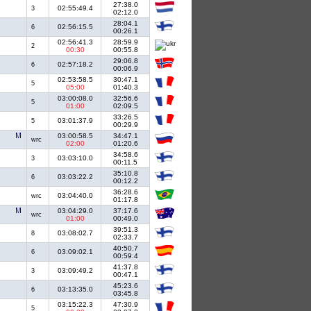
27:38.0
02:55:49.4
3
02:12.0
28:04.1
02:56:15.5
6
00:26.1
02:56:41.3
28:59.9
2
00:30
00:55.8
29:06.8
02:57:18.2
6
00:06.9
02:53:58.5
30:47.1
5
05:00
01:40.3
03:00:08.0
32:56.6
5
01:00
02:09.5
33:26.5
03:01:37.9
5
00:29.9
03:00:58.5
34:47.1
wrc
02:00
01:20.6
34:58.6
03:03:10.0
3
00:11.5
35:10.8
03:03:22.2
6
00:12.2
36:28.6
03:04:40.0
wrc
01:17.8
03:04:29.0
37:17.6
wrc
01:00
00:49.0
39:51.3
03:08:02.7
8
02:33.7
40:50.7
03:09:02.1
6
00:59.4
41:37.8
03:09:49.2
3
00:47.1
45:23.6
03:13:35.0
6
03:45.8
03:15:22.3
47:30.9
5