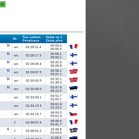
18
Čas celkem
Ztráta na 1.
Sk.
Penalizace
Ztráta před.
00:00.0
02:28:11.4
wrc
00:00.0
00:06.1
02:28:17.5
wrc
00:06.1
00:35.0
02:28:46.4
wrc
00:28.9
00:56.1
02:29:07.5
wrc
00:21.1
02:32.1
02:30:43.5
wrc
01:36.0
02:47.6
02:30:59.0
wrc
00:15.5
04:51.7
02:33:03.1
wrc
02:04.1
06:01.9
02:34:13.3
wrc
01:10.2
06:04.3
02:34:15.7
wrc
00:02.4
08:46.0
02:36:57.4
2
02:41.7
10:49.8
02:39:01.2
2
02:03.8
11:08.9