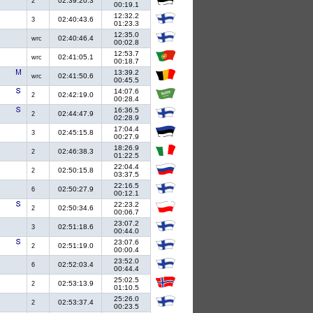
02:39:20.3
2
00:19.1
12:32.2
02:40:43.6
3
01:23.3
12:35.0
02:40:46.4
wrc
00:02.8
12:53.7
02:41:05.1
wrc
00:18.7
13:39.2
02:41:50.6
wrc
00:45.5
14:07.6
02:42:19.0
2
00:28.4
16:36.5
02:44:47.9
2
02:28.9
17:04.4
02:45:15.8
3
00:27.9
18:26.9
02:46:38.3
2
01:22.5
22:04.4
02:50:15.8
2
03:37.5
22:16.5
02:50:27.9
6
00:12.1
22:23.2
02:50:34.6
2
00:06.7
23:07.2
02:51:18.6
3
00:44.0
23:07.6
02:51:19.0
2
00:00.4
23:52.0
02:52:03.4
6
00:44.4
25:02.5
02:53:13.9
2
01:10.5
25:26.0
02:53:37.4
2
00:23.5