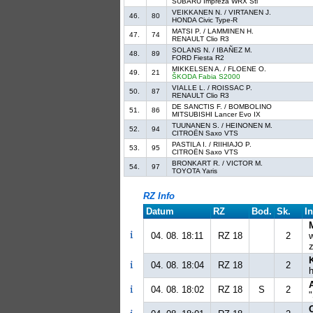
SUBARU Impreza WRX Sti
VEIKKANEN N. / VIRTANEN J.
46.
80
HONDA Civic Type-R
MATSI P. / LAMMINEN H.
47.
74
RENAULT Clio R3
SOLANS N. / IBAÑEZ M.
48.
89
FORD Fiesta R2
MIKKELSEN A. / FLOENE O.
49.
21
ŠKODA Fabia S2000
VIALLE L. / ROISSAC P.
50.
87
RENAULT Clio R3
DE SANCTIS F. / BOMBOLINO
51.
86
MITSUBISHI Lancer Evo IX
TUUNANEN S. / HEINONEN M.
52.
94
CITROËN Saxo VTS
PASTILA I. / RIIHIAJO P.
53.
95
CITROËN Saxo VTS
BRONKART R. / VICTOR M.
54.
97
TOYOTA Yaris
RZ Info
Datum
RZ
Bod.
Sk.
In
04. 08. 18:11
RZ 18
2
w
z
04. 08. 18:04
RZ 18
2
h
04. 08. 18:02
RZ 18
S
2
"