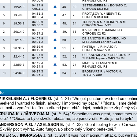
00:00.6
RENAULT Clio R3
04:27.9
SETTEMBRINI M. / BONATO C.
19:45.2
46.
88
8
00:11.1
CITROËN DS3 R3T
04:31.3
PROTASOV Y. / NESVIT K.
19:48.6
47.
75
5
00:03.4
CITROËN DS3 R3T
04:39.5
TUUNANEN S. / HEINONEN M.
19:56.8
48.
94
6
00:08.2
CITROËN Saxo VTS
04:56.7
KIVINIEMI K. / SAIRANEN A.
20:14.0
49.
83
2
00:17.2
CITROËN C2 R2
04:57.9
DE SANCTIS F. / BOMBOLINO
20:15.2
50.
86
5
00:01.2
MITSUBISHI Lancer Evo IX
05:16.9
PASTILA I. / RIIHIAJO P.
20:34.2
51.
95
3
00:19.0
CITROËN Saxo VTS
07:27.6
OLEKSOWICZ K. / GERBORYS K.
22:44.9
52.
61
9
02:10.7
SUBARU Impreza WRX Sti R4
07:42.4
MATSI P. / LAMMINEN H.
22:59.7
53.
74
9
00:14.8
RENAULT Clio R3
09:17.5
BRONKART R. / VICTOR M.
24:34.8
54.
97
10
01:35.1
TOYOTA Yaris
fo
MIKKELSEN A. / FLOENE O.
(st. č. 21) "We got puncture, we tried co contin
eekend I wanted to finish, already I improved my pace." / "dostali jsme defekt
astavit a vyměnit to. Tento víkend jsem chtěl dojet, podali jsme zlepšený vý
KRUUDA K. / JÄRVEOJA M.
(st. č. 54) "Sometimes was great, sometimes not
ere." / "Občas to bylo skvělé, občas ne, ale jsme v cíli. Proto jsme tu byli."
ANDERSSON P.-G. / AXELSSON E.
(st. č. 33) "Great feeling to win. Car wa
Skvělý pocit vyhrát. Auto fungovalo skoro celý víkend perfektně."
OGIER S. / INGRASSIA J.
(st. č. 20) "It was not maximum attack, but we had