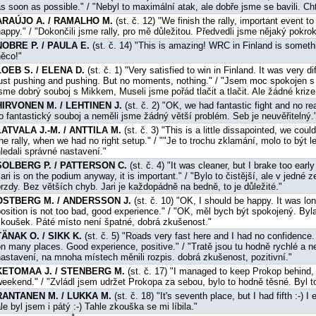
s soon as possible." / "Nebyl to maximální atak, ale dobře jsme se bavili. C
ARAÚJO A. / RAMALHO M.
(st. č. 12) "We finish the rally, important even
appy." / "Dokončili jsme rally, pro mě důležitou. Předvedli jsme nějaký pokro
NOBRE P. / PAULA E.
(st. č. 14) "This is amazing! WRC in Finland is someth
něco!"
LOEB S. / ELENA D.
(st. č. 1) "Very satisfied to win in Finland. It was very d
just pushing and pushing. But no moments, nothing." / "Jsem moc spokojen s 
sme dobrý souboj s Mikkem, Museli jsme pořád tlačit a tlačit. Ale žádné krize,
HIRVONEN M. / LEHTINEN J.
(st. č. 2) "OK, we had fantastic fight and no re
o fantastický souboj a neměli jsme žádný větší problém. Seb je neuvěřitelný.
LATVALA J.-M. / ANTTILA M.
(st. č. 3) "This is a little dissapointed, we co
he rally, when we had no right setup." / ""Je to trochu zklamání, molo to být 
ledali správné nastavení."
SOLBERG P. / PATTERSON C.
(st. č. 4) "It was cleaner, but I brake too earl
ari is on the podium anyway, it is important." / "Bylo to čistější, ale v jedné
rzdy. Bez větších chyb. Jari je každopádně na bedně, to je důležité."
OSTBERG M. / ANDERSSON J.
(st. č. 10) "OK, I should be happy. It was long
osition is not too bad, good experience." / "OK, měl bych být spokojený. Byl
zkoušek. Páté místo není špatné, dobrá zkušenost."
TÄNAK O. / SIKK K.
(st. č. 5) "Roads very fast here and I had no confidenc
n many places. Good experience, positive." / "Tratě jsou tu hodně rychlé a n
nastavení, na mnoha místech měnili rozpis. dobrá zkušenost, pozitivní."
KETOMAA J. / STENBERG M.
(st. č. 17) "I managed to keep Prokop behind, 
weekend." / "Zvládl jsem udržet Prokopa za sebou, bylo to hodně těsné. Byl t
RANTANEN M. / LUKKA M.
(st. č. 18) "It's seventh place, but I had fifth :-) 
le byl jsem i pátý :-) Tahle zkouška se mi líbila."