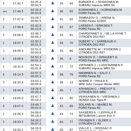
02:25.4
BURGER K. / TEISKONEN M.
17:42.7
29.
64
5
00:04.5
SUBARU Impreza WRX Sti
02:29.2
KORHONEN J. / KORHONEN M.
17:46.5
30.
65
wrc
00:03.8
FORD Fiesta R2
02:29.7
TAMRAZOV O. / ARENA N.
17:47.0
31.
62
2
00:00.5
FORD Fiesta S2000
02:42.5
LARSEN F. / ERIKSEN T.
17:59.8
32.
67
2
00:12.8
FORD Fiesta R2
02:48.7
CHARDONNET S. / DE LA HYHE T.
18:06.0
33.
91
5
00:06.2
CITROËN DS3 R3T
02:50.2
DUBERT V. / SARREAUD V.
18:07.5
34.
70
2
00:01.5
CITROËN DS3 R3T
02:51.0
AMOURETTE M. / POIDERIN J.
18:08.3
35.
90
3
00:00.8
CITROËN DS3 R3T
02:52.3
NOVIKOV E. / GIRAUDET D.
18:09.6
36.
6
6
00:01.3
FORD Fiesta RS WRC
02:54.1
VIRTANEN J. / LUOSTARINEN P.
18:11.4
37.
72
2
00:01.8
SUBARU Impreza WRX Sti
02:57.2
NIEMINEN N. / SALO J.
18:14.5
38.
76
6
00:03.1
FORD Fiesta R2
03:03.1
NOBRE P. / PAULA E.
18:20.4
39.
14
5
00:05.9
MINI John Cooper Works WRC
03:29.5
ATKINSON C. / PRÉVOT S.
18:46.8
40.
7
3
00:26.4
CITROËN DS3 WRC
03:47.7
VEIKKANEN N. / VIRTANEN J.
19:05.0
41.
80
6
00:18.2
HONDA Civic Type-R
03:49.7
SOLANS N. / IBAÑEZ M.
19:07.0
42.
89
6
00:02.0
FORD Fiesta R2
04:09.0
SAXBERG A. / LEPPÄLÄ P.
19:26.3
43.
73
2
00:19.3
MITSUBISHI Lancer Evo X
04:16.2
ITKONEN P. / OLDER J.
19:33.5
44.
77
5
00:07.2
CITROËN C2 R2
04:16.8
VIALLE L. / ROISSAC P.
19:34.1
45.
87
3