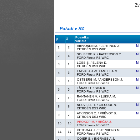
Zv
Pořadí v RZ
Posádka
p.
č.
vozidlo
HIRVONEN M. / LEHTINEN J.
1.
2
CITROËN DS3 WRC
SOLBERG P. / PATTERSON C.
2.
4
FORD Fiesta RS WRC
LOEB S. / ELENA D.
3.
1
CITROËN DS3 WRC
LATVALA J.-M. / ANTTILA M.
4.
3
FORD Fiesta RS WRC
OSTBERG M. / ANDERSSON J.
5.
10
FORD Fiesta RS WRC
TÄNAK O. / SIKK K.
6.
5
FORD Fiesta RS WRC
RANTANEN M. / LUKKA M.
7.
18
FORD Fiesta RS WRC
NEUVILLE T. / GILSOUL N.
8.
8
CITROËN DS3 WRC
ATKINSON C. / PRÉVOT S.
9.
7
CITROËN DS3 WRC
PROKOP M. / HRŮZA Z.
10.
15
FORD Fiesta RS WRC
KETOMAA J. / STENBERG M.
11.
17
FORD Fiesta RS WRC
OGIER S. / INGRASSIA J.