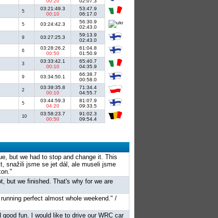
00:20
02:07.3
03:21:49.3
53:47.9
5
00:10
06:17.0
56:30.9
03:24:42.3
5
02:43.0
59:13.9
03:27:25.3
9
02:43.0
03:28:26.2
61:04.8
6
00:50
01:50.9
03:33:42.1
65:40.7
3
00:10
04:35.9
66:38.7
03:34:50.1
9
00:58.0
03:39:35.8
71:34.4
2
00:10
04:55.7
03:44:59.3
81:07.9
5
04:20
09:33.5
03:58:23.7
91:02.3
10
00:50
09:54.4
ue, but we had to stop and change it. This
, snažili jsme se jet dál, ale museli jsme
kon."
, but we finished. That's why for we are
s running perfect almost whole weekend." /
 good fun. I would like to drive our WRC car