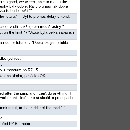
ot so good, we weren't able to match the
oušky byly dobré. Rally pro nás tak dobrá
ku to bude lepší.""
he future." / "Byl to pro nás dobrý víkend.
 "Jsem v cíli, takže jsem moc šťastný."
t on the limit." / "Jízda byla velká zábava, i
rience for future." / "Dobře, že jsme tuhle
elké rychlosti
OK
émy s motorem po RZ 15
roval po skoku, posádka OK
K
ed after the jump and I can't do anything. I
lovač řízení. Teď jsme si skočili a po dopadu
k in rut, in the middle of the road." /
da
l před RZ 6 - motor