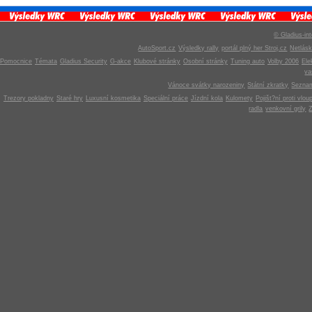
© Gladius-int
AutoSport.cz
Výsledky rally
portál plný her Stroj.cz
Netlás
Pomocnice
Témata
Gladius Security
G-akce
Klubové stránky
Osobní stránky
Tuning auto
Volby 2006
Ele
v
Vánoce svátky narozeniny
Státní zkratky
Seznam
Trezory pokladny
Staré hry
Luxusní kosmetika
Speciální práce
Jízdní kola
Kulomety
Pojišt?ní proti vlou
radla
venkovní grily