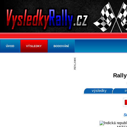
ÚVOD
VÝSLEDKY
BODOVÁNÍ
Rall
výsledky
i
S