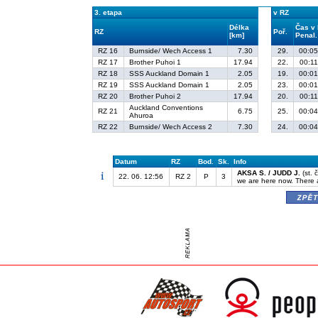
3. etapa
v RZ
Délka
Čas v
RZ
Poř.
[km]
Penal.
RZ 16
Burnside/ Wech Access 1
7.30
29.
00:05
RZ 17
Brother Puhoi 1
17.94
22.
00:11
RZ 18
SSS Auckland Domain 1
2.05
19.
00:01
RZ 19
SSS Auckland Domain 1
2.05
23.
00:01
RZ 20
Brother Puhoi 2
17.94
20.
00:11
Auckland Conventions
RZ 21
6.75
25.
00:04
Ahuroa
RZ 22
Burnside/ Wech Access 2
7.30
24.
00:04
Datum
RZ
Bod.
Sk.
Info
AKSA S. / JUDD J.
(st. 
22. 06. 12:56
RZ 2
P
3
we are here now. There 
zpě