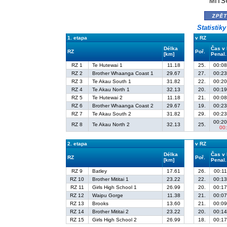
MITSU
zpě
Statistik
1. etapa
v RZ
Délka
Čas v
RZ
Poř.
[km]
Penal.
RZ 1
Te Hutewai 1
11.18
25.
00:08
RZ 2
Brother Whaanga Coast 1
29.67
27.
00:23
RZ 3
Te Akau South 1
31.82
22.
00:20
RZ 4
Te Akau North 1
32.13
20.
00:19
RZ 5
Te Hutewai 2
11.18
21.
00:08
RZ 6
Brother Whaanga Coast 2
29.67
19.
00:23
RZ 7
Te Akau South 2
31.82
29.
00:23
00:20
RZ 8
Te Akau North 2
32.13
25.
00
2. etapa
v RZ
Délka
Čas v
RZ
Poř.
[km]
Penal.
RZ 9
Batley
17.61
26.
00:11
RZ 10
Brother Mititai 1
23.22
22.
00:13
RZ 11
Girls High School 1
26.99
20.
00:17
RZ 12
Waipu Gorge
11.38
21.
00:07
RZ 13
Brooks
13.60
21.
00:09
RZ 14
Brother Mititai 2
23.22
20.
00:14
RZ 15
Girls High School 2
26.99
18.
00:17