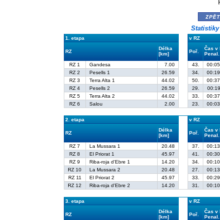
zpě
Statistik
1. etapa
v RZ
Délka
Čas v
RZ
Poř.
[km]
Penal.
RZ 1
Gandesa
7.00
43.
00:05
RZ 2
Pesells 1
26.59
34.
00:19
RZ 3
Terra Alta 1
44.02
50.
00:37
RZ 4
Pesells 2
26.59
29.
00:19
RZ 5
Terra Alta 2
44.02
33.
00:37
RZ 6
Salou
2.00
23.
00:03
2. etapa
v RZ
Délka
Čas v
RZ
Poř.
[km]
Penal.
RZ 7
La Mussara 1
20.48
37.
00:13
RZ 8
El Priorat 1
45.97
41.
00:30
RZ 9
Riba-roja d'Ebre 1
14.20
34.
00:10
RZ 10
La Mussara 2
20.48
27.
00:13
RZ 11
El Priorat 2
45.97
33.
00:29
RZ 12
Riba-roja d'Ebre 2
14.20
31.
00:10
3. etapa
v RZ
Délka
Čas v
RZ
Poř.
[km]
Penal.