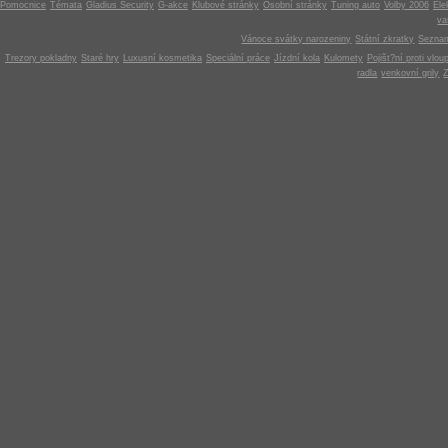
Pomocnice
Témata
Gladius Security
G-akce
Klubové stránky
Osobní stránky
Tuning auto
Volby 2006
Ele
v
Vánoce svátky narozeniny
Státní zkratky
Seznam
Trezory pokladny
Staré hry
Luxusní kosmetika
Speciální práce
Jízdní kola
Kulomety
Pojišt?ní proti vlou
radla
venkovní grily