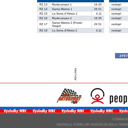
RZ 13
Riudecanyes 1
16.35
nedojel
RZ 14
Santa Marina 1
26.51
nedojel
RZ 15
La Serra d´Almos 1
4.11
nedojel
RZ 16
Riudecanyes 2
16.35
nedojel
Santa Marina 2 (Power
RZ 17
26.51
nedojel
Stage)
RZ 18
La Serra d'Almos 2
4.11
nedojel
zpě
© Gladius-int
AutoSport.cz
Výsledky rally
portál plný her Stroj.cz
Netlás