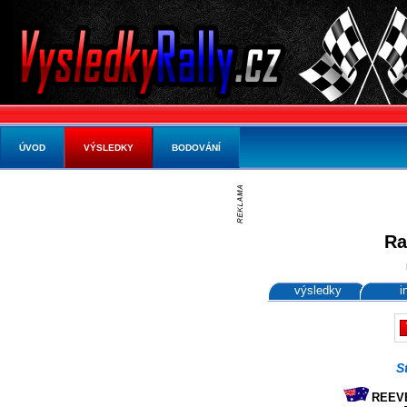
ÚVOD
VÝSLEDKY
BODOVÁNÍ
Ra
výsledky
i
S
REEVE