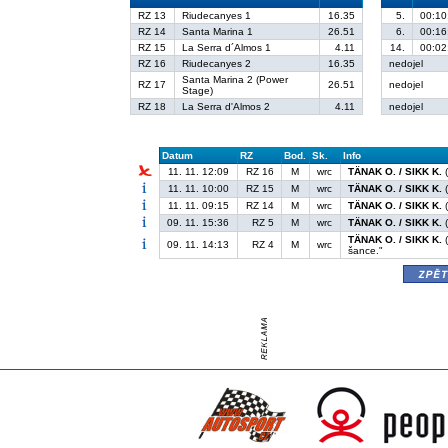
RZ 13
Riudecanyes 1
16.35
5.
00:10
RZ 14
Santa Marina 1
26.51
6.
00:16
RZ 15
La Serra d´Almos 1
4.11
14.
00:02
RZ 16
Riudecanyes 2
16.35
nedojel
Santa Marina 2 (Power
RZ 17
26.51
nedojel
Stage)
RZ 18
La Serra d'Almos 2
4.11
nedojel
Datum
RZ
Bod.
Sk.
Info
11. 11. 12:09
RZ 16
M
wrc
TÄNAK O. / SIKK K.
(
11. 11. 10:00
RZ 15
M
wrc
TÄNAK O. / SIKK K.
(
11. 11. 09:15
RZ 14
M
wrc
TÄNAK O. / SIKK K.
(
09. 11. 15:36
RZ 5
M
wrc
TÄNAK O. / SIKK K.
(
TÄNAK O. / SIKK K.
(
09. 11. 14:13
RZ 4
M
wrc
šance."
zpě