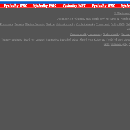
© Gladius-int
AutoSport.cz
Výsledky rally
portál plný her Stroj.cz
Netlás
Pomocnice
Témata
Gladius Security
G-akce
Klubové stránky
Osobní stránky
Tuning auto
Volby 2006
Ele
v
Vánoce svátky narozeniny
Státní zkratky
Seznam
Trezory pokladny
Staré hry
Luxusní kosmetika
Speciální práce
Jízdní kola
Kulomety
Pojišt?ní proti vlou
radla
venkovní grily