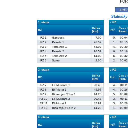
FORD
zpě
Statistik
1. etapa
v RZ
Délka
Čas v
RZ
Poř.
[km]
Penal.
RZ 1
Gandesa
7.00
5.
00:04
RZ 2
Pesells 1
26.59
1.
00:15
RZ 3
Terra Alta 1
44.02
4.
00:30
RZ 4
Pesells 2
26.59
6.
00:16
RZ 5
Terra Alta 2
44.02
6.
00:32
RZ 6
Salou
2.00
2.
00:02
2. etapa
v RZ
Délka
Čas v
RZ
Poř.
[km]
Penal.
RZ 7
La Mussara 1
20.48
4.
00:11
RZ 8
El Priorat 1
45.97
4.
00:26
RZ 9
Riba-roja d'Ebre 1
14.20
5.
00:09
RZ 10
La Mussara 2
20.48
3.
00:11
RZ 11
El Priorat 2
45.97
3.
00:26
RZ 12
Riba-roja d'Ebre 2
14.20
1.
00:09
3. etapa
v RZ
Délka
Čas v
RZ
Poř.
[km]
Penal.