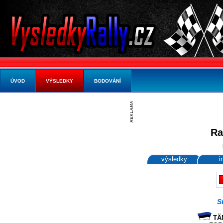
ÚVOD
VÝSLEDKY
BODOVÁNÍ
Ra
výsledky
i
S
TÄN