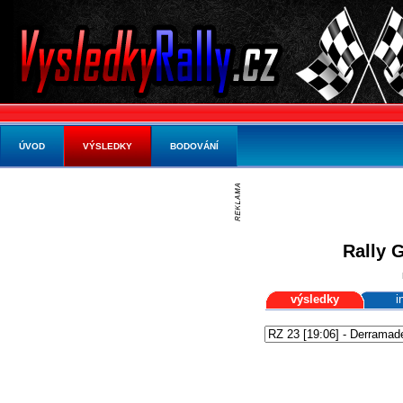
ÚVOD
VÝSLEDKY
BODOVÁNÍ
Rally 
výsledky
i