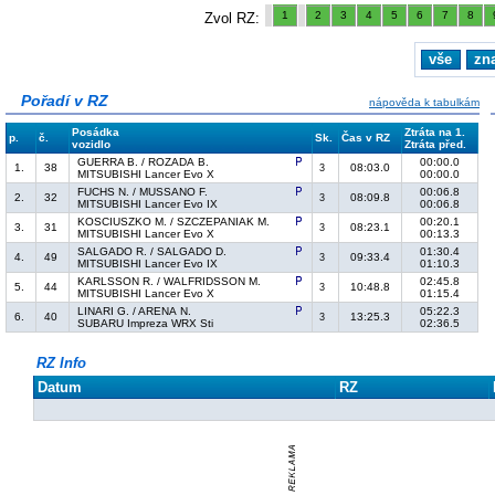
1
2
3
4
5
6
7
8
Zvol RZ:
vše
zn
Pořadí v RZ
nápověda k tabulkám
Posádka
Ztráta na 1.
p.
č.
Sk.
Čas v RZ
vozidlo
Ztráta před.
GUERRA B. / ROZADA B.
00:00.0
1.
38
08:03.0
3
MITSUBISHI Lancer Evo X
00:00.0
FUCHS N. / MUSSANO F.
00:06.8
2.
32
08:09.8
3
MITSUBISHI Lancer Evo IX
00:06.8
KOSCIUSZKO M. / SZCZEPANIAK M.
00:20.1
3.
31
08:23.1
3
MITSUBISHI Lancer Evo X
00:13.3
SALGADO R. / SALGADO D.
01:30.4
4.
49
09:33.4
3
MITSUBISHI Lancer Evo IX
01:10.3
KARLSSON R. / WALFRIDSSON M.
02:45.8
5.
44
10:48.8
3
MITSUBISHI Lancer Evo X
01:15.4
LINARI G. / ARENA N.
05:22.3
6.
40
13:25.3
3
SUBARU Impreza WRX Sti
02:36.5
RZ Info
Datum
RZ