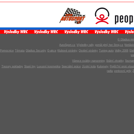
© Gladius-int
AutoSport.cz
Výsledky rally
portál plný her Stroj.cz
Netlás
Pomocnice
Témata
Gladius Security
G-akce
Klubové stránky
Osobní stránky
Tuning auto
Volby 2006
Ele
v
Vánoce svátky narozeniny
Státní zkratky
Seznam
Trezory pokladny
Staré hry
Luxusní kosmetika
Speciální práce
Jízdní kola
Kulomety
Pojišt?ní proti vlou
radla
venkovní grily