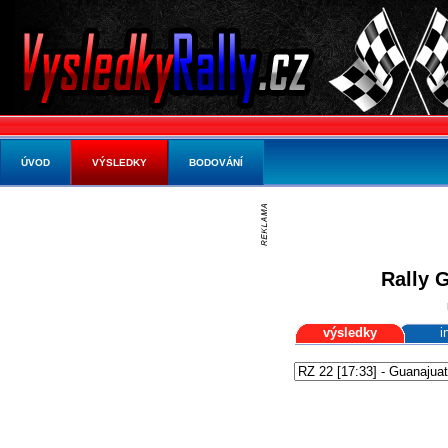
ÚVOD
VÝSLEDKY
BODOVÁNÍ
Rally 
výsledky
i