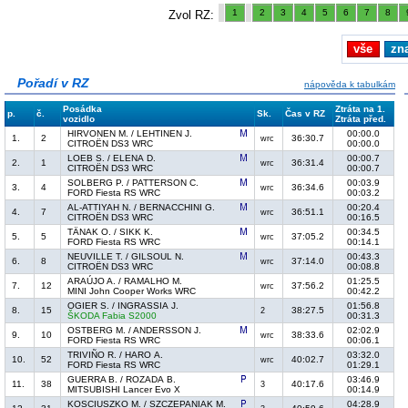
1
2
3
4
5
6
7
8
Zvol RZ:
vše
zn
Pořadí v RZ
nápověda k tabulkám
Posádka
Ztráta na 1.
p.
č.
Sk.
Čas v RZ
vozidlo
Ztráta před.
HIRVONEN M. / LEHTINEN J.
00:00.0
1.
2
36:30.7
wrc
CITROËN DS3 WRC
00:00.0
LOEB S. / ELENA D.
00:00.7
2.
1
36:31.4
wrc
CITROËN DS3 WRC
00:00.7
SOLBERG P. / PATTERSON C.
00:03.9
3.
4
36:34.6
wrc
FORD Fiesta RS WRC
00:03.2
AL-ATTIYAH N. / BERNACCHINI G.
00:20.4
4.
7
36:51.1
wrc
CITROËN DS3 WRC
00:16.5
TÄNAK O. / SIKK K.
00:34.5
5.
5
37:05.2
wrc
FORD Fiesta RS WRC
00:14.1
NEUVILLE T. / GILSOUL N.
00:43.3
6.
8
37:14.0
wrc
CITROËN DS3 WRC
00:08.8
ARAÚJO A. / RAMALHO M.
01:25.5
7.
12
37:56.2
wrc
MINI John Cooper Works WRC
00:42.2
OGIER S. / INGRASSIA J.
01:56.8
8.
15
38:27.5
2
ŠKODA Fabia S2000
00:31.3
OSTBERG M. / ANDERSSON J.
02:02.9
9.
10
38:33.6
wrc
FORD Fiesta RS WRC
00:06.1
TRIVIÑO R. / HARO A.
03:32.0
10.
52
40:02.7
wrc
FORD Fiesta RS WRC
01:29.1
GUERRA B. / ROZADA B.
03:46.9
11.
38
40:17.6
3
MITSUBISHI Lancer Evo X
00:14.9
KOSCIUSZKO M. / SZCZEPANIAK M.
04:28.9