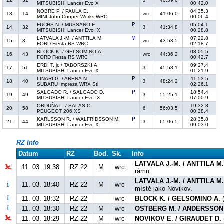
12.
31
40:59.6
3
MITSUBISHI Lancer Evo X
00:42.0
NOBRE P. / PAULA E.
04:35.3
13.
14
41:06.0
wrc
MINI John Cooper Works WRC
00:06.4
FUCHS N. / MUSSANO F.
05:04.1
14.
32
41:34.8
3
MITSUBISHI Lancer Evo IX
00:28.8
LATVALA J.-M. / ANTTILA M.
07:22.8
15.
3
43:53.5
wrc
FORD Fiesta RS WRC
02:18.7
BLOCK K. / GELSOMINO A.
08:05.5
16.
43
44:36.2
wrc
FORD Fiesta RS WRC
00:42.7
ERDI T. jr. / TABORSZKI A.
09:27.4
17.
51
45:58.1
3
MITSUBISHI Lancer Evo X
01:21.9
LINARI G. / ARENA N.
11:53.5
18.
40
48:24.2
3
SUBARU Impreza WRX Sti
02:26.1
SALGADO R. / SALGADO D.
18:54.4
19.
49
55:25.1
3
MITSUBISHI Lancer Evo IX
07:00.9
ORDUÑA L. / SALAS C.
19:32.8
20.
58
56:03.5
6
PEUGEOT 206 XS
00:38.4
KARLSSON R. / WALFRIDSSON M.
28:35.8
21.
44
65:06.5
3
MITSUBISHI Lancer Evo X
09:03.0
RZ Info
Datum
RZ
Bod.
Sk.
Info
LATVALA J.-M. / ANTTILA M
11. 03. 19:38
RZ 22
M
wrc
rámu.
LATVALA J.-M. / ANTTILA M
11. 03. 18:40
RZ 22
M
wrc
místě jako Novikov.
11. 03. 18:32
RZ 22
wrc
BLOCK K. / GELSOMINO A.
(
11. 03. 18:30
RZ 22
M
wrc
OSTBERG M. / ANDERSSON 
11. 03. 18:29
RZ 22
M
wrc
NOVIKOV E. / GIRAUDET D.