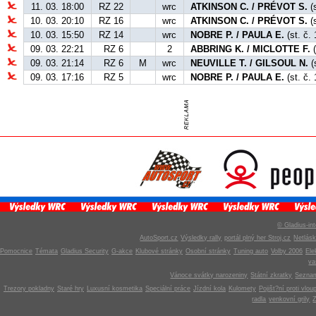
11. 03. 18:00
RZ 22
wrc
ATKINSON C. / PRÉVOT S.
(s
10. 03. 20:10
RZ 16
wrc
ATKINSON C. / PRÉVOT S.
(s
10. 03. 15:50
RZ 14
wrc
NOBRE P. / PAULA E.
(st. č.
09. 03. 22:21
RZ 6
2
ABBRING K. / MICLOTTE F.
(
09. 03. 21:14
RZ 6
M
wrc
NEUVILLE T. / GILSOUL N.
(
09. 03. 17:16
RZ 5
wrc
NOBRE P. / PAULA E.
(st. č. 
© Gladius-int
AutoSport.cz
Výsledky rally
portál plný her Stroj.cz
Netlás
Pomocnice
Témata
Gladius Security
G-akce
Klubové stránky
Osobní stránky
Tuning auto
Volby 2006
Ele
v
Vánoce svátky narozeniny
Státní zkratky
Seznam
Trezory pokladny
Staré hry
Luxusní kosmetika
Speciální práce
Jízdní kola
Kulomety
Pojišt?ní proti vlou
radla
venkovní grily