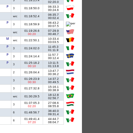
01:18:25.4
3
02:20.0
06:33.3
01:18:50.0
3
00:24.6
06:35.7
01:18:52.4
wrc
00:02.4
06:43.2
01:18:59.9
3
00:07.5
01:19:26.6
07:29.9
wrc
00:20
00:46.7
10:33.4
01:22:50.1
wrc
03:03.5
11:45.3
01:24:02.0
3
01:11.9
11:57.7
01:24:14.4
3
00:12.4
01:25:18.2
13:11.5
3
00:10
01:13.8
13:47.7
01:26:04.4
2
00:36.2
01:26:23.9
14:37.2
3
00:30
00:49.5
15:16.1
01:27:32.8
3
00:38.9
18:12.8
01:30:29.5
wrc
02:56.7
01:37:05.3
27:08.6
3
02:20
08:55.8
36:40.0
01:48:56.7
6
09:31.4
01:49:41.4
44:44.7
6
07:20
08:04.7