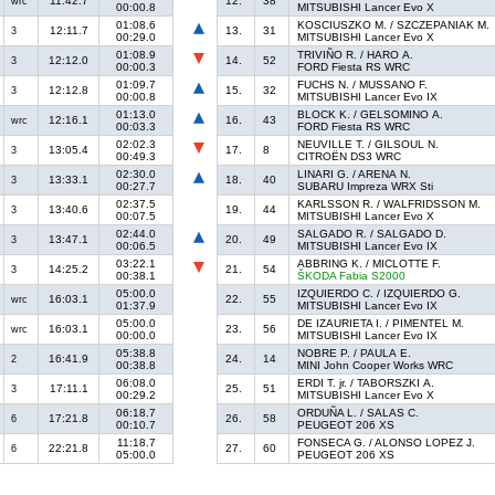
11:42.7
12.
38
wrc
00:00.8
MITSUBISHI Lancer Evo X
01:08.6
KOSCIUSZKO M. / SZCZEPANIAK M.
12:11.7
13.
31
3
00:29.0
MITSUBISHI Lancer Evo X
01:08.9
TRIVIÑO R. / HARO A.
12:12.0
14.
52
3
00:00.3
FORD Fiesta RS WRC
01:09.7
FUCHS N. / MUSSANO F.
12:12.8
15.
32
3
00:00.8
MITSUBISHI Lancer Evo IX
01:13.0
BLOCK K. / GELSOMINO A.
12:16.1
16.
43
wrc
00:03.3
FORD Fiesta RS WRC
02:02.3
NEUVILLE T. / GILSOUL N.
13:05.4
17.
8
3
00:49.3
CITROËN DS3 WRC
02:30.0
LINARI G. / ARENA N.
13:33.1
18.
40
3
00:27.7
SUBARU Impreza WRX Sti
02:37.5
KARLSSON R. / WALFRIDSSON M.
13:40.6
19.
44
3
00:07.5
MITSUBISHI Lancer Evo X
02:44.0
SALGADO R. / SALGADO D.
13:47.1
20.
49
3
00:06.5
MITSUBISHI Lancer Evo IX
03:22.1
ABBRING K. / MICLOTTE F.
14:25.2
21.
54
3
00:38.1
ŠKODA Fabia S2000
05:00.0
IZQUIERDO C. / IZQUIERDO G.
16:03.1
22.
55
wrc
01:37.9
MITSUBISHI Lancer Evo IX
05:00.0
DE IZAURIETA I. / PIMENTEL M.
16:03.1
23.
56
wrc
00:00.0
MITSUBISHI Lancer Evo IX
05:38.8
NOBRE P. / PAULA E.
16:41.9
24.
14
2
00:38.8
MINI John Cooper Works WRC
06:08.0
ERDI T. jr. / TABORSZKI A.
17:11.1
25.
51
3
00:29.2
MITSUBISHI Lancer Evo X
06:18.7
ORDUÑA L. / SALAS C.
17:21.8
26.
58
6
00:10.7
PEUGEOT 206 XS
11:18.7
FONSECA G. / ALONSO LOPEZ J.
22:21.8
27.
60
6
05:00.0
PEUGEOT 206 XS