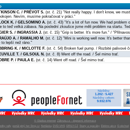
o
TKINSON C. / PRÉVOT S.
(st. č. 21) "Not really happy. I don't know, we mu
okojen. Nevím, musíme pokračovat v práci."
LOCK K. / GELSOMINO A.
(st. č. 43) "It's a lot of fun now. We had problem o
e to teď velká zábava. Na poslední zkoušce jsme měli problém na startu. Teď
GIER S. / INGRASSIA J.
(st. č. 15) "Grip is better. It's more fun." / "Přilnavo
RAÚJO A. / RAMALHO M.
(st. č. 12) "Mini is working well now. It's better th
 to lepší než ráno."
BBRING K. / MICLOTTE F.
(st. č. 54) Broken fuel pump. / Rozbité palivové č
EUVILLE T. / GILSOUL N.
(st. č. 8) Went off the road. / Šel mimo trať.
OBRE P. / PAULA E.
(st. č. 14) Went off road. / Šel mimo trať.
Návštěvy:
1.202
5.427
/
Návštěvy celkem:
9.932.976
© Gladius-internet
Zákruta.cz - dopravní informace
edky rally
portál plný her Stroj.cz
Netláska
DVD-VHS
GRILY.CZ
Stany a spacáky
Elektro akce
G-obchod