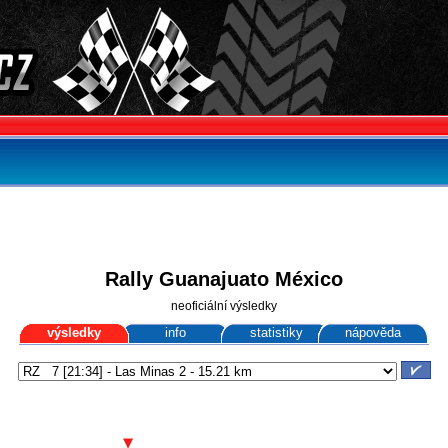
Rally Guanajuato México
neoficiální výsledky
výsledky
info
statistiky
nápověda