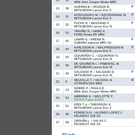
12.
12
MINI John Cooper Works WRC
GUERRA B. / ROZADA B.
13.
38
MITSUBISHI Lancer Evo X
KOSCIUSZKO M. / SZCZEPANIAK M.
14.
31
MITSUBISHI Lancer Evo X
FUCHS N. / MUSSANO F.
15.
32
MITSUBISHI Lancer Evo IX
TRIVIÑO R. / HARO A.
16.
52
FORD Fiesta RS WRC
LINARI G. / ARENA N.
17.
40
SUBARU Impreza WRX Sti
KARLSSON R. / WALFRIDSSON M.
18.
44
MITSUBISHI Lancer Evo X
IZQUIERDO C. / IZQUIERDO G.
19.
55
MITSUBISHI Lancer Evo IX
DE IZAURIETA I. / PIMENTEL M.
20.
56
MITSUBISHI Lancer Evo IX
SALGADO R. / SALGADO D.
21.
49
MITSUBISHI Lancer Evo IX
NEUVILLE T. / GILSOUL N.
22.
8
CITROËN DS3 WRC
NOBRE P. / PAULA E.
23.
14
MINI John Cooper Works WRC
ABBRING K. / MICLOTTE F.
24.
54
ŠKODA Fabia S2000
ERDI T. jr. / TABORSZKI A.
25.
51
MITSUBISHI Lancer Evo X
FONSECA G. / ALONSO LOPEZ J.
26.
60
PEUGEOT 206 XS
ORDUÑA L. / SALAS C.
27.
58
PEUGEOT 206 XS
RZ Info