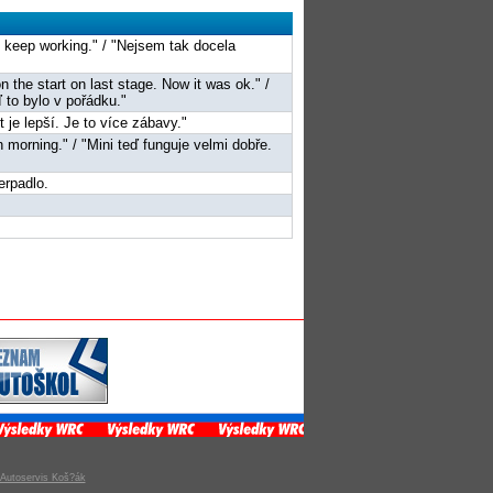
st keep working." / "Nejsem tak docela
n the start on last stage. Now it was ok." /
 to bylo v pořádku."
st je lepší. Je to více zábavy."
an morning." / "Mini teď funguje velmi dobře.
erpadlo.
Autoservis Koš?ák