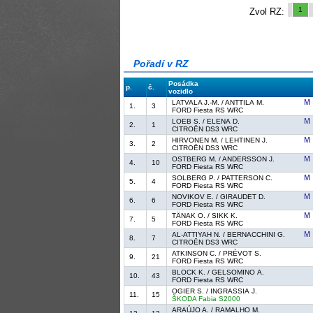
1
Zvol RZ:
Pořadí v RZ
Posádka
p.
č.
vozidlo
LATVALA J.-M. / ANTTILA M.
1.
3
FORD Fiesta RS WRC
LOEB S. / ELENA D.
2.
1
CITROËN DS3 WRC
HIRVONEN M. / LEHTINEN J.
3.
2
CITROËN DS3 WRC
OSTBERG M. / ANDERSSON J.
4.
10
FORD Fiesta RS WRC
SOLBERG P. / PATTERSON C.
5.
4
FORD Fiesta RS WRC
NOVIKOV E. / GIRAUDET D.
6.
6
FORD Fiesta RS WRC
TÄNAK O. / SIKK K.
7.
5
FORD Fiesta RS WRC
AL-ATTIYAH N. / BERNACCHINI G.
8.
7
CITROËN DS3 WRC
ATKINSON C. / PRÉVOT S.
9.
21
FORD Fiesta RS WRC
BLOCK K. / GELSOMINO A.
10.
43
FORD Fiesta RS WRC
OGIER S. / INGRASSIA J.
11.
15
ŠKODA Fabia S2000
ARAÚJO A. / RAMALHO M.