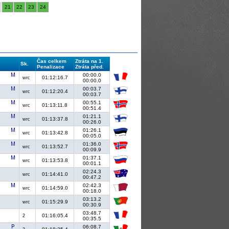
21
22
23
24
Čas celkem
Ztráta na 1.
Sk.
Penalizace
Ztráta před.
00:00.0
01:12:16.7
wrc
00:00.0
00:03.7
01:12:20.4
wrc
00:03.7
00:55.1
01:13:11.8
wrc
00:51.4
01:21.1
01:13:37.8
wrc
00:26.0
01:26.1
01:13:42.8
wrc
00:05.0
01:36.0
01:13:52.7
wrc
00:09.9
01:37.1
01:13:53.8
wrc
00:01.1
02:24.3
01:14:41.0
wrc
00:47.2
02:42.3
01:14:59.0
wrc
00:18.0
03:13.2
01:15:29.9
wrc
00:30.9
03:48.7
01:16:05.4
2
00:35.5
06:08.7