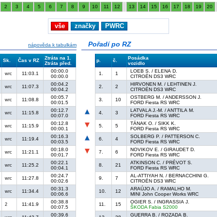
2
3
4
5
6
7
8
9
10
11
12
13
14
15
16
17
18
19
20
vše
značky
PWRC
Pořadí po RZ
nápověda k tabulkám
Ztráta na 1.
Posádka
Sk.
Čas v RZ
p.
č.
Ztráta před.
vozidlo
00:00.0
LOEB S. / ELENA D.
11:03.1
1.
1
wrc
00:00.0
CITROËN DS3 WRC
00:04.2
HIRVONEN M. / LEHTINEN J.
11:07.3
2.
2
wrc
00:04.2
CITROËN DS3 WRC
00:05.7
OSTBERG M. / ANDERSSON J.
11:08.8
3.
10
wrc
00:01.5
FORD Fiesta RS WRC
00:12.7
LATVALA J.-M. / ANTTILA M.
11:15.8
4.
3
wrc
00:07.0
FORD Fiesta RS WRC
00:12.8
TÄNAK O. / SIKK K.
11:15.9
5.
5
wrc
00:00.1
FORD Fiesta RS WRC
00:16.3
SOLBERG P. / PATTERSON C.
11:19.4
6.
4
wrc
00:03.5
FORD Fiesta RS WRC
00:18.0
NOVIKOV E. / GIRAUDET D.
11:21.1
7.
6
wrc
00:01.7
FORD Fiesta RS WRC
00:22.1
ATKINSON C. / PRÉVOT S.
11:25.2
8.
21
wrc
00:04.1
FORD Fiesta RS WRC
00:24.7
AL-ATTIYAH N. / BERNACCHINI G.
11:27.8
9.
7
wrc
00:02.6
CITROËN DS3 WRC
00:31.3
ARAÚJO A. / RAMALHO M.
11:34.4
10.
12
wrc
00:06.6
MINI John Cooper Works WRC
00:38.8
OGIER S. / INGRASSIA J.
11:41.9
11.
15
2
00:07.5
ŠKODA Fabia S2000
00:39.6
GUERRA B. / ROZADA B.