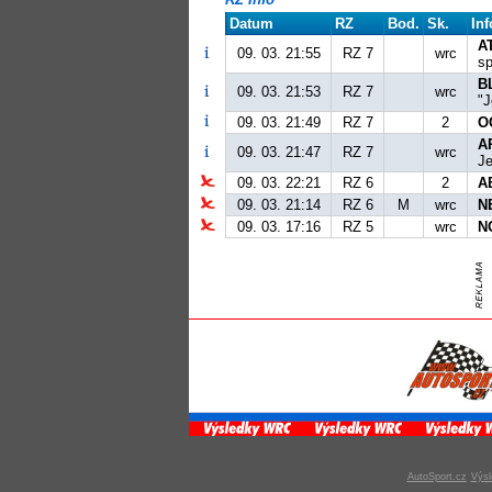
Datum
RZ
Bod.
Sk.
Inf
A
09. 03. 21:55
RZ 7
wrc
sp
B
09. 03. 21:53
RZ 7
wrc
"J
09. 03. 21:49
RZ 7
2
O
A
09. 03. 21:47
RZ 7
wrc
Je
09. 03. 22:21
RZ 6
2
A
09. 03. 21:14
RZ 6
M
wrc
N
09. 03. 17:16
RZ 5
wrc
N
AutoSport.cz
Výsl