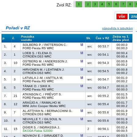
1
2
3
4
5
6
7
8
Zvol RZ:
vše
zn
Pořadí v RZ
nápověda k tabulkám
Posádka
Ztráta na 1.
p.
č.
Sk.
Čas v RZ
vozidlo
Ztráta před.
SOLBERG P. / PATTERSON C.
00:00.0
1.
4
00:53.7
wrc
FORD Fiesta RS WRC
00:00.0
LOEB S. / ELENA D.
00:00.4
2.
1
00:54.1
wrc
CITROËN DS3 WRC
00:00.4
OSTBERG M. / ANDERSSON J.
00:00.6
3.
10
00:54.3
wrc
FORD Fiesta RS WRC
00:00.2
HIRVONEN M. / LEHTINEN J.
00:00.8
4.
2
00:54.5
wrc
CITROËN DS3 WRC
00:00.2
LATVALA J.-M. / ANTTILA M.
00:01.0
5.
3
00:54.7
wrc
FORD Fiesta RS WRC
00:00.2
TÄNAK O. / SIKK K.
00:01.0
6.
5
00:54.7
wrc
FORD Fiesta RS WRC
00:00.0
ATKINSON C. / PRÉVOT S.
00:01.5
7.
21
00:55.2
wrc
FORD Fiesta RS WRC
00:00.5
ARAÚJO A. / RAMALHO M.
00:01.7
8.
12
00:55.4
wrc
MINI John Cooper Works WRC
00:00.2
AL-ATTIYAH N. / BERNACCHINI G.
00:01.9
9.
7
00:55.6
wrc
CITROËN DS3 WRC
00:00.2
NEUVILLE T. / GILSOUL N.
00:01.9
10.
8
00:55.6
wrc
CITROËN DS3 WRC
00:00.0
OGIER S. / INGRASSIA J.
00:02.4
11.
15
00:56.1
2
ŠKODA Fabia S2000
00:00.5
NOVIKOV E. / GIRAUDET D.
00:03.5