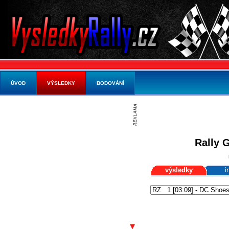
ÚVOD
VÝSLEDKY
BODOVÁNÍ
Rally 
výsledky
i