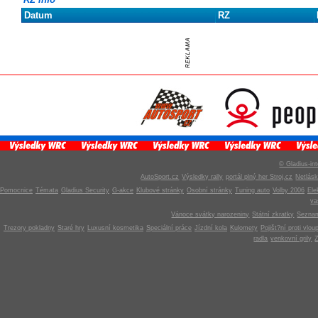
Datum
RZ
© Gladius-int
AutoSport.cz
Výsledky rally
portál plný her Stroj.cz
Netlás
Pomocnice
Témata
Gladius Security
G-akce
Klubové stránky
Osobní stránky
Tuning auto
Volby 2006
Ele
v
Vánoce svátky narozeniny
Státní zkratky
Seznam
Trezory pokladny
Staré hry
Luxusní kosmetika
Speciální práce
Jízdní kola
Kulomety
Pojišt?ní proti vlou
radla
venkovní grily