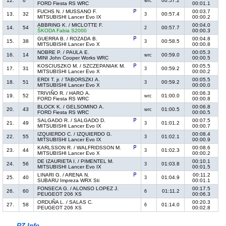
12.
6
00:57.2
wrc
FORD Fiesta RS WRC
00:01.1
FUCHS N. / MUSSANO F.
00:03.7
13.
32
00:57.4
3
MITSUBISHI Lancer Evo IX
00:00.2
ABBRING K. / MICLOTTE F.
00:04.0
14.
54
00:57.7
2
ŠKODA Fabia S2000
00:00.3
GUERRA B. / ROZADA B.
00:04.8
15.
38
00:58.5
3
MITSUBISHI Lancer Evo X
00:00.8
NOBRE P. / PAULA E.
00:05.3
16.
14
00:59.0
wrc
MINI John Cooper Works WRC
00:00.5
KOSCIUSZKO M. / SZCZEPANIAK M.
00:05.5
17.
31
00:59.2
3
MITSUBISHI Lancer Evo X
00:00.2
ERDI T. jr. / TABORSZKI A.
00:05.5
18.
51
00:59.2
3
MITSUBISHI Lancer Evo X
00:00.0
TRIVIÑO R. / HARO A.
00:06.3
19.
52
01:00.0
wrc
FORD Fiesta RS WRC
00:00.8
BLOCK K. / GELSOMINO A.
00:06.8
20.
43
01:00.5
wrc
FORD Fiesta RS WRC
00:00.5
SALGADO R. / SALGADO D.
00:07.5
21.
49
01:01.2
3
MITSUBISHI Lancer Evo IX
00:00.7
IZQUIERDO C. / IZQUIERDO G.
00:08.4
22.
55
01:02.1
3
MITSUBISHI Lancer Evo IX
00:00.9
KARLSSON R. / WALFRIDSSON M.
00:08.6
23.
44
01:02.3
3
MITSUBISHI Lancer Evo X
00:00.2
DE IZAURIETA I. / PIMENTEL M.
00:10.1
24.
56
01:03.8
3
MITSUBISHI Lancer Evo IX
00:01.5
LINARI G. / ARENA N.
00:11.2
25.
40
01:04.9
3
SUBARU Impreza WRX Sti
00:01.1
FONSECA G. / ALONSO LOPEZ J.
00:17.5
26.
60
01:11.2
6
PEUGEOT 206 XS
00:06.3
ORDUÑA L. / SALAS C.
00:20.3
27.
58
01:14.0
6
PEUGEOT 206 XS
00:02.8
RZ Info