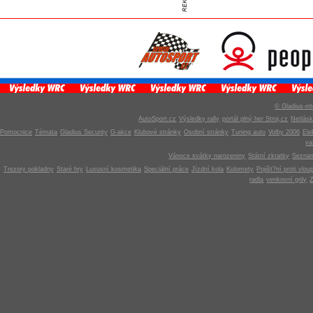
© Gladius-int
AutoSport.cz
Výsledky rally
portál plný her Stroj.cz
Netlás
Pomocnice
Témata
Gladius Security
G-akce
Klubové stránky
Osobní stránky
Tuning auto
Volby 2006
Ele
v
Vánoce svátky narozeniny
Státní zkratky
Seznam
Trezory pokladny
Staré hry
Luxusní kosmetika
Speciální práce
Jízdní kola
Kulomety
Pojišt?ní proti vlou
radla
venkovní grily