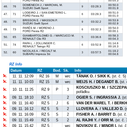
FORD Fiesta R2
00:05.3
DOMENECH J. / MARCHAL M.
00:50.0
46.
76
03:28.3
9
SUZUKI Swift Sport
00:01.9
LODEIRO J. / SAN EMETERIO L.
00:51.0
47.
71
03:29.3
6
FORD Fiesta R2
00:01.0
BRISSON E. / MASSON P.
00:53.9
48.
75
03:32.2
9
SUZUKI Swift Sport
00:02.9
PARÉS M. / MORENO J.
00:54.0
49.
73
03:32.3
6
FORD Fiesta R2
00:00.1
GIAMBARTOLOMEI G. / MARCUCCI M.
00:58.3
50.
65
03:36.6
5
RENAULT Clio R3
00:04.3
PAPA L. / ZOLLINGER C.
01:14.6
51.
74
03:52.9
6
RENAULT Twingo R2
00:16.3
NICOLAS A. / RECALT M.
01:19.2
52.
60
03:57.5
3
SUBARU Impreza Sti
00:04.6
RZ Info
Datum
RZ
Bod.
Sk.
Info
11. 11. 12:09
RZ 16
M
wrc
TÄNAK O. / SIKK K.
(st. č. 5
11. 11. 10:03
RZ 15
M
wrc
WEIJS H. / DEGANDT B.
(st. 
KOSCIUSZKO M. / SZCZEPA
10. 11. 11:25
RZ 9
P
3
pořádku.
09. 11. 18:10
RZ 5
2
OGIER S. / INGRASSIA J.
(st
09. 11. 16:40
RZ 5
J
6
VAN DER MAREL T. / BERKH
09. 11. 16:12
RZ 5
S
2
LLOVERA A. / VALLEJO D.
(s
09. 11. 16:09
RZ 5
S
2
FISHER A. / BARRIT D.
(st. č
09. 11. 15:49
RZ 5
S
2
AL RAJHI Y. / ORR M.
(st. č. 
09. 11. 15:42
RZ 5
wrc
NOVIKOV E. / MINOR I.
(st. č