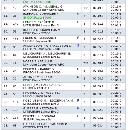
12.
26
02:48.9
2
ŠKODA Fabia S2000
00:01.2
ATKINSON C. / MacNEALL G.
00:11.0
13.
12
02:49.3
wrc
MINI John Cooper Works WRC
00:00.4
PADDON H. / KENNARD J.
00:11.5
14.
31
02:49.8
2
ŠKODA Fabia S2000
00:00.5
LEMES Y. / PEÑATE R.
00:12.8
15.
149
02:51.1
3
MITSUBISHI Lancer Evo X
00:01.3
KRUUDA K. / JÄRVEOJA M.
00:13.5
16.
51
02:51.8
2
FORD Fiesta S2000
00:00.7
FUCHS N. / MUSSANO F.
00:16.0
17.
132
02:54.3
3
SUBARU Impreza Sti
00:02.5
ANDERSSON P.-G. / AXELSSON E.
00:17.0
18.
33
02:55.3
2
PROTON Satria Neo S2000
00:01.0
MELICHÁREK J. / MELICHÁREK E.
00:19.1
19.
61
02:57.4
3
MITSUBISHI Lancer Evo IX
00:02.1
NOBRE P. / PAULA E.
00:20.2
20.
14
02:58.5
wrc
MINI John Cooper Works WRC
00:01.1
FISHER A. / BARRIT D.
00:20.5
21.
34
02:58.8
2
PROTON Satria Neo S2000
00:00.3
AL RAJHI Y. / ORR M.
00:20.6
22.
36
02:58.9
2
FORD Fiesta S2000
00:00.1
DUBERT V. / SARREAUD V.
00:20.9
23.
66
02:59.2
5
CITROËN DS3 R3T
00:00.3
PROTASOV Y. / NESVIT K.
00:21.0
24.
55
02:59.3
3
SUBARU Impreza Sti
00:00.1
KOSCIUSZKO M. / SZCZEPANIAK M.
00:22.9
25.
131
03:01.2
3
MITSUBISHI Lancer Evo X
00:01.9
GUERRA B. / ROZADA B.
00:23.7
26.
138
03:02.0
3
MITSUBISHI Lancer Evo X
00:00.8
BERTELLI L. / GRANAI L.
00:24.8
27.
134
03:03.1
3
SUBARU Impreza Sti
00:01.1
GARCIA-OJEDA E. / MARCOS P.
00:25.1
28.
63
03:03.4
5
CITROËN DS3 R3T
00:00.3