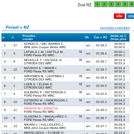
1
2
3
4
5
6
Zvol RZ:
vše
zn
Pořadí v RZ
nápověda k tabulkám
Posádka
Ztráta na 1.
p.
č.
Sk.
Čas v RZ
vozidlo
Ztráta před.
SORDO D. / DEL BARRIO C.
00:00.0
1.
37
02:38.3
wrc
MINI John Cooper Works WRC
00:00.0
LATVALA J.-M. / ANTTILA M.
00:00.1
2.
3
02:38.4
wrc
FORD Fiesta RS WRC
00:00.1
NEUVILLE T. / GILSOUL N.
00:01.4
3.
8
02:39.7
wrc
CITROËN DS3 WRC
00:01.3
NOVIKOV E. / MINOR I.
00:01.4
4.
22
02:39.7
wrc
FORD Fiesta RS WRC
00:00.0
HIRVONEN M. / LEHTINEN J.
00:01.6
5.
2
02:39.9
wrc
CITROËN DS3 WRC
00:00.2
LOEB S. / ELENA D.
00:02.2
6.
1
02:40.5
wrc
CITROËN DS3 WRC
00:00.6
SOLBERG P. / PATTERSON C.
00:03.7
7.
4
02:42.0
wrc
FORD Fiesta RS WRC
00:01.5
OSTBERG M. / ANDERSSON J.
00:04.0
8.
10
02:42.3
wrc
FORD Fiesta RS WRC
00:00.3
PROKOP M. / ERNST M.
00:07.0
9.
21
02:45.3
wrc
FORD Fiesta RS WRC
00:03.0
OLIVEIRA D. / MAGALHÃES C.
00:08.4
10.
9
02:46.7
wrc
FORD Fiesta RS WRC
00:01.4
NIKARA J. / KALLIOLEPO J.
00:09.4
11.
23
02:47.7
wrc
MINI John Cooper Works WRC
00:01.0
MIKKELSEN A. / FLOENE O.
00:10.6