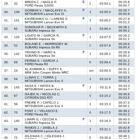
BREEN C. / NAGLE P.
00:25.8
29.
32
03:04.1
2
FORD Fiesta S2000
00:00.7
GORBAN V. / NIKOLAYEV A.
00:26.7
30.
139
03:05.0
3
MITSUBISHI Lancer Evo IX
00:00.9
KIKIRESHKO O. / LARENS S.
00:27.9
31.
141
03:06.2
3
MITSUBISHI Lancer Evo IX
00:01.2
SUNGKAR R. / BECKWITH S.
00:28.1
32.
62
03:06.4
3
SUBARU Impreza Sti
00:00.2
LIGATO M. / GARCIA R.
00:29.2
33.
133
03:07.5
3
SUBARU Impreza Sti
00:01.1
BOLAND E. / MORRISSEY M.
00:29.6
34.
52
03:07.9
2
SUBARU Impreza Sti R4
00:00.4
TRVINO R. / HARO A.
00:29.9
35.
142
03:08.2
3
SUBARU Impreza Sti
00:00.3
PERNIA S. / GARCIA J.
00:31.1
36.
69
03:09.4
6
FORD Fiesta R2
00:01.2
AL-KUWARI A. / DUFFY K.
00:31.2
37.
24
03:09.5
wrc
MINI John Cooper Works WRC
00:00.1
LLINAS C. / TORRA J.
00:32.6
38.
54
03:10.9
3
MITSUBISHI Lancer Evo X
00:01.4
AKSA S. / HAYES B.
00:33.3
39.
145
03:11.6
3
MITSUBISHI Lancer Evo X
00:00.7
GAJEK N. / NICOLAS C.
00:36.9
40.
67
03:15.2
5
CITROËN DS3 R3T
00:03.6
FREIRE P. / CAPELO J.
00:37.0
41.
59
03:15.3
3
MITSUBISHI Lancer Evo X
00:00.1
FONT J. / VELASCO E.
00:39.2
42.
70
03:17.5
6
FORD Fiesta R2
00:02.2
LINARI G. / CECCHI A.
00:40.0
43.
140
03:18.3
3
SUBARU Impreza Sti
00:00.8
RAMOS J. / JANELA J.
00:42.8
44.
58
03:21.1
3
MITSUBISHI Lancer Evo X
00:02.8
IGLESIAS C. / IGLESIAS J.
00:48.1
45.
72
03:26.4
6