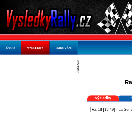
ÚVOD
VÝSLEDKY
BODOVÁNÍ
Ra
výsledky
i