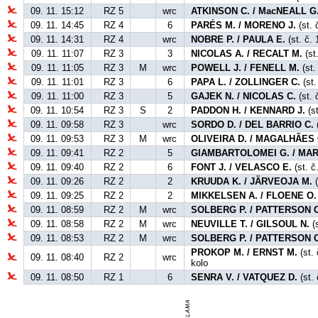
09. 11. 15:12
RZ 5
wrc
ATKINSON C. / MacNEALL G
09. 11. 14:45
RZ 4
6
PARÉS M. / MORENO J.
(st. 
09. 11. 14:31
RZ 4
wrc
NOBRE P. / PAULA E.
(st. č. 
09. 11. 11:07
RZ 3
3
NICOLAS A. / RECALT M.
(st
09. 11. 11:05
RZ 3
M
wrc
POWELL J. / FENELL M.
(st.
09. 11. 11:01
RZ 3
6
PAPA L. / ZOLLINGER C.
(st.
09. 11. 11:00
RZ 3
5
GAJEK N. / NICOLAS C.
(st. 
09. 11. 10:54
RZ 3
S
2
PADDON H. / KENNARD J.
(st
09. 11. 09:58
RZ 3
wrc
SORDO D. / DEL BARRIO C.
(
09. 11. 09:53
RZ 3
M
wrc
OLIVEIRA D. / MAGALHÃES 
09. 11. 09:41
RZ 2
5
GIAMBARTOLOMEI G. / MAR
09. 11. 09:40
RZ 2
6
FONT J. / VELASCO E.
(st. č
09. 11. 09:26
RZ 2
2
KRUUDA K. / JÄRVEOJA M.
(
09. 11. 09:25
RZ 2
2
MIKKELSEN A. / FLOENE O.
09. 11. 08:59
RZ 2
M
wrc
SOLBERG P. / PATTERSON C
09. 11. 08:58
RZ 2
M
wrc
NEUVILLE T. / GILSOUL N.
(
09. 11. 08:53
RZ 2
M
wrc
SOLBERG P. / PATTERSON C
PROKOP M. / ERNST M.
(st.
09. 11. 08:40
RZ 2
wrc
kolo
09. 11. 08:50
RZ 1
6
SENRA V. / VATQUEZ D.
(st. 