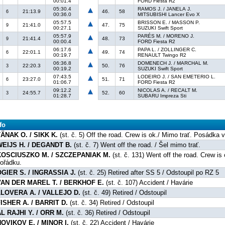
00:01.4
FORD Fiesta R2
05:30.4
RAMOS J. / JANELA J.
21:13.9
46.
58
6
00:36.0
MITSUBISHI Lancer Evo X
05:57.5
BRISSON E. / MASSON P.
21:41.0
47.
75
9
00:27.1
SUZUKI Swift Sport
05:57.9
PARÉS M. / MORENO J.
21:41.4
48.
73
9
00:00.4
FORD Fiesta R2
06:17.6
PAPA L. / ZOLLINGER C.
22:01.1
49.
74
6
00:19.7
RENAULT Twingo R2
06:36.8
DOMENECH J. / MARCHAL M.
22:20.3
50.
76
3
00:19.2
SUZUKI Swift Sport
07:43.5
LODEIRO J. / SAN EMETERIO L.
23:27.0
51.
71
6
01:06.7
FORD Fiesta R2
09:12.2
NICOLAS A. / RECALT M.
24:55.7
52.
60
3
01:28.7
SUBARU Impreza Sti
fo
ÄNAK O. / SIKK K.
(st. č. 5) Off the road. Crew is ok./ Mimo trať. Posádka 
WEIJS H. / DEGANDT B.
(st. č. 7) Went off the road. / Šel mimo trať.
KOSCIUSZKO M. / SZCZEPANIAK M.
(st. č. 131) Went off the road. Crew is
ořádku.
GIER S. / INGRASSIA J.
(st. č. 25) Retired after SS 5 / Odstoupil po RZ 5
VAN DER MAREL T. / BERKHOF E.
(st. č. 107) Accident / Havárie
LLOVERA A. / VALLEJO D.
(st. č. 49) Retired / Odstoupil
ISHER A. / BARRIT D.
(st. č. 34) Retired / Odstoupil
L RAJHI Y. / ORR M.
(st. č. 36) Retired / Odstoupil
OVIKOV E. / MINOR I.
(st. č. 22) Accident / Havárie