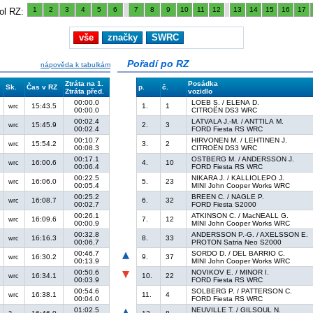
1
2
3
4
5
6
7
8
9
10
11
12
13
14
15
16
17
ol RZ:
vše
značky
SWRC
Pořadí po RZ
nápověda k tabulkám
Ztráta na 1.
Posádka
Sk.
Čas v RZ
p.
č.
Ztráta před.
vozidlo
00:00.0
LOEB S. / ELENA D.
15:43.5
1.
1
wrc
00:00.0
CITROËN DS3 WRC
00:02.4
LATVALA J.-M. / ANTTILA M.
15:45.9
2.
3
wrc
00:02.4
FORD Fiesta RS WRC
00:10.7
HIRVONEN M. / LEHTINEN J.
15:54.2
3.
2
wrc
00:08.3
CITROËN DS3 WRC
00:17.1
OSTBERG M. / ANDERSSON J.
16:00.6
4.
10
wrc
00:06.4
FORD Fiesta RS WRC
00:22.5
NIKARA J. / KALLIOLEPO J.
16:06.0
5.
23
wrc
00:05.4
MINI John Cooper Works WRC
00:25.2
BREEN C. / NAGLE P.
16:08.7
6.
32
wrc
00:02.7
FORD Fiesta S2000
00:26.1
ATKINSON C. / MacNEALL G.
16:09.6
7.
12
wrc
00:00.9
MINI John Cooper Works WRC
00:32.8
ANDERSSON P.-G. / AXELSSON E.
16:16.3
8.
33
wrc
00:06.7
PROTON Satria Neo S2000
00:46.7
SORDO D. / DEL BARRIO C.
16:30.2
9.
37
wrc
00:13.9
MINI John Cooper Works WRC
00:50.6
NOVIKOV E. / MINOR I.
16:34.1
10.
22
wrc
00:03.9
FORD Fiesta RS WRC
00:54.6
SOLBERG P. / PATTERSON C.
16:38.1
11.
4
wrc
00:04.0
FORD Fiesta RS WRC
01:02.5
NEUVILLE T. / GILSOUL N.