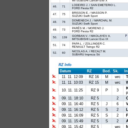
MITSUBISHI Lancer Evo X
LODEIRO J. / SAN EMETERIO L.
46.
71
FORD Fiesta R2
BRISSON E. / MASSON P.
47.
75
SUZUKI Swift Sport
DOMENECH J. / MARCHAL M.
48.
76
SUZUKI Swift Sport
PARÉS M. / MORENO J.
49.
73
FORD Fiesta R2
GORBAN V. / NIKOLAYEV A.
50.
139
MITSUBISHI Lancer Evo IX
PAPA L. / ZOLLINGER C.
51.
74
RENAULT Twingo R2
NICOLAS A. / RECALT M.
52.
60
SUBARU Impreza Sti
RZ Info
Datum
RZ
Bod.
Sk.
In
11. 11. 12:09
RZ 16
M
wrc
T
11. 11. 10:03
RZ 15
M
wrc
10. 11. 11:25
RZ 9
P
3
p
09. 11. 18:10
RZ 5
2
O
09. 11. 16:40
RZ 5
J
6
09. 11. 16:12
RZ 5
S
2
09. 11. 16:09
RZ 5
S
2
F
09. 11. 15:49
RZ 5
S
2
A
09. 11. 15:42
RZ 5
wrc
N