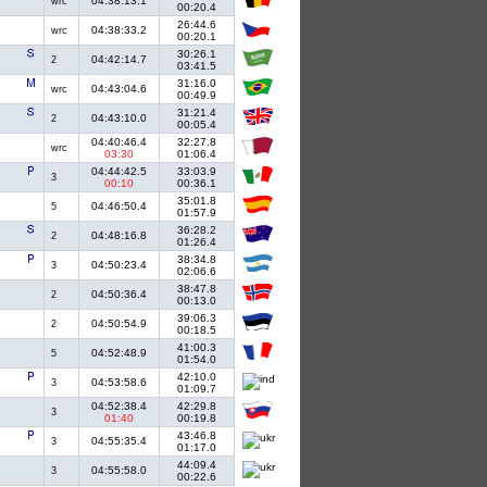
04:38:13.1
wrc
00:20.4
26:44.6
04:38:33.2
wrc
00:20.1
30:26.1
04:42:14.7
2
03:41.5
31:16.0
04:43:04.6
wrc
00:49.9
31:21.4
04:43:10.0
2
00:05.4
04:40:46.4
32:27.8
wrc
03:30
01:06.4
04:44:42.5
33:03.9
3
00:10
00:36.1
35:01.8
04:46:50.4
5
01:57.9
36:28.2
04:48:16.8
2
01:26.4
38:34.8
04:50:23.4
3
02:06.6
38:47.8
04:50:36.4
2
00:13.0
39:06.3
04:50:54.9
2
00:18.5
41:00.3
04:52:48.9
5
01:54.0
42:10.0
04:53:58.6
3
01:09.7
04:52:38.4
42:29.8
3
01:40
00:19.8
43:46.8
04:55:35.4
3
01:17.0
44:09.4
04:55:58.0
3
00:22.6