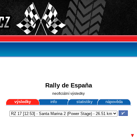
Rally de Espaňa
neoficiální výsledky
výsledky
info
statistiky
nápověda