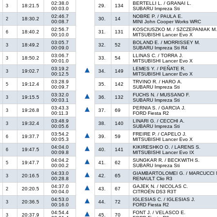
02:38.0
BERTELLI L. / GRANAI L.
18:21.5
29.
134
3
00:03.0
SUBARU Impreza Sti
02:46.7
NOBRE P. / PAULA E.
18:30.2
30.
14
2
00:08.7
MINI John Cooper Works WRC
02:56.7
KOSCIUSZKO M. / SZCZEPANIAK M
18:40.2
31.
131
6
00:10.0
MITSUBISHI Lancer Evo X
03:05.7
BOLAND E. / MORRISSEY M.
18:49.2
32.
52
3
00:09.0
SUBARU Impreza Sti R4
03:06.7
LLINAS C. / TORRA J.
18:50.2
33.
54
3
00:01.0
MITSUBISHI Lancer Evo X
03:19.2
LEMES Y. / PEÑATE R.
19:02.7
34.
149
3
00:12.5
MITSUBISHI Lancer Evo X
03:28.9
TRVINO R. / HARO A.
19:12.4
35.
142
5
00:09.7
SUBARU Impreza Sti
03:32.0
FUCHS N. / MUSSANO F.
19:15.5
36.
132
3
00:03.1
SUBARU Impreza Sti
03:43.3
PERNIA S. / GARCIA J.
19:26.8
37.
69
3
00:11.3
FORD Fiesta R2
03:48.9
LINARI G. / CECCHI A.
19:32.4
38.
140
3
00:05.6
SUBARU Impreza Sti
03:54.2
FREIRE P. / CAPELO J.
19:37.7
39.
59
6
00:05.3
MITSUBISHI Lancer Evo X
04:04.0
KIKIRESHKO O. / LARENS S.
19:47.5
40.
141
6
00:09.8
MITSUBISHI Lancer Evo IX
04:04.2
SUNGKAR R. / BECKWITH S.
19:47.7
41.
62
5
00:00.2
SUBARU Impreza Sti
04:33.0
GIAMBARTOLOMEI G. / MARCUCCI 
20:16.5
42.
65
3
00:28.8
RENAULT Clio R3
04:37.0
GAJEK N. / NICOLAS C.
20:20.5
43.
67
2
00:04.0
CITROËN DS3 R3T
04:53.0
IGLESIAS C. / IGLESIAS J.
20:36.5
44.
72
3
00:16.0
FORD Fiesta R2
04:54.4
FONT J. / VELASCO E.
20:37.9
45.
70
3