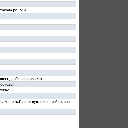
á závada po RZ 4
l kámen, poškodil podvozek
podvozek
vozek
eel / Mimo trať za letmým cílem, poškozené