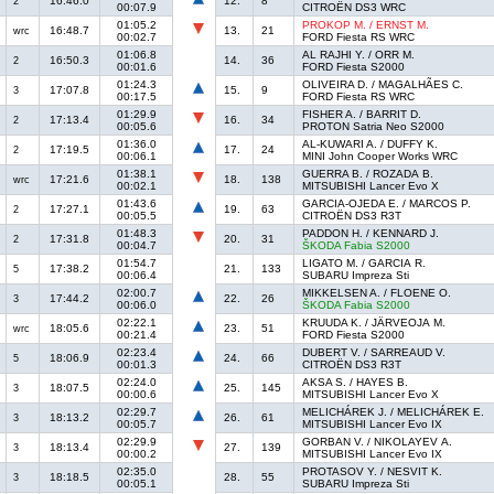
16:46.0
12.
8
2
00:07.9
CITROËN DS3 WRC
01:05.2
PROKOP M. / ERNST M.
16:48.7
13.
21
wrc
00:02.7
FORD Fiesta RS WRC
01:06.8
AL RAJHI Y. / ORR M.
16:50.3
14.
36
2
00:01.6
FORD Fiesta S2000
01:24.3
OLIVEIRA D. / MAGALHÃES C.
17:07.8
15.
9
3
00:17.5
FORD Fiesta RS WRC
01:29.9
FISHER A. / BARRIT D.
17:13.4
16.
34
2
00:05.6
PROTON Satria Neo S2000
01:36.0
AL-KUWARI A. / DUFFY K.
17:19.5
17.
24
2
00:06.1
MINI John Cooper Works WRC
01:38.1
GUERRA B. / ROZADA B.
17:21.6
18.
138
wrc
00:02.1
MITSUBISHI Lancer Evo X
01:43.6
GARCIA-OJEDA E. / MARCOS P.
17:27.1
19.
63
2
00:05.5
CITROËN DS3 R3T
01:48.3
PADDON H. / KENNARD J.
17:31.8
20.
31
2
00:04.7
ŠKODA Fabia S2000
01:54.7
LIGATO M. / GARCIA R.
17:38.2
21.
133
5
00:06.4
SUBARU Impreza Sti
02:00.7
MIKKELSEN A. / FLOENE O.
17:44.2
22.
26
3
00:06.0
ŠKODA Fabia S2000
02:22.1
KRUUDA K. / JÄRVEOJA M.
18:05.6
23.
51
wrc
00:21.4
FORD Fiesta S2000
02:23.4
DUBERT V. / SARREAUD V.
18:06.9
24.
66
5
00:01.3
CITROËN DS3 R3T
02:24.0
AKSA S. / HAYES B.
18:07.5
25.
145
3
00:00.6
MITSUBISHI Lancer Evo X
02:29.7
MELICHÁREK J. / MELICHÁREK E.
18:13.2
26.
61
3
00:05.7
MITSUBISHI Lancer Evo IX
02:29.9
GORBAN V. / NIKOLAYEV A.
18:13.4
27.
139
3
00:00.2
MITSUBISHI Lancer Evo IX
02:35.0
PROTASOV Y. / NESVIT K.
18:18.5
28.
55
3
00:05.1
SUBARU Impreza Sti