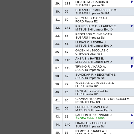
LIGATO M. / GARCIA R.
29.
133
SUBARU Impreza Sti
BOLAND E. / MORRISSEY M.
30.
52
SUBARU Impreza Sti R4
PERNIA S. / GARCIA J.
31.
69
FORD Fiesta R2
KIKIRESHKO O. / LARENS S.
32.
141
MITSUBISHI Lancer Evo IX
PROTASOV Y. / NESVIT K.
33.
55
SUBARU Impreza Sti
LLINAS C. / TORRA J.
34.
54
MITSUBISHI Lancer Evo X
GAJEK N. / NICOLAS C.
35.
67
CITROËN DS3 R3T
AKSA S. / HAYES B.
36.
145
MITSUBISHI Lancer Evo X
TRVINO R. / HARO A.
37.
142
SUBARU Impreza Sti
SUNGKAR R. / BECKWITH S.
38.
62
SUBARU Impreza Sti
IGLESIAS C. / IGLESIAS J.
39.
72
FORD Fiesta R2
FONT J. / VELASCO E.
40.
70
FORD Fiesta R2
GIAMBARTOLOMEI G. / MARCUCCI M.
41.
65
RENAULT Clio R3
FREIRE P. / CAPELO J.
42.
59
MITSUBISHI Lancer Evo X
PADDON H. / KENNARD J.
43.
31
ŠKODA Fabia S2000
LINARI G. / CECCHI A.
44.
140
SUBARU Impreza Sti
RAMOS J. / JANELA J.
45.
58