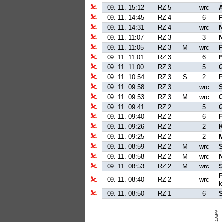
09. 11. 15:12
RZ 5
wrc
09. 11. 14:45
RZ 4
6
09. 11. 14:31
RZ 4
wrc
09. 11. 11:07
RZ 3
3
09. 11. 11:05
RZ 3
M
wrc
09. 11. 11:01
RZ 3
6
09. 11. 11:00
RZ 3
5
09. 11. 10:54
RZ 3
S
2
09. 11. 09:58
RZ 3
wrc
09. 11. 09:53
RZ 3
M
wrc
09. 11. 09:41
RZ 2
5
09. 11. 09:40
RZ 2
6
09. 11. 09:26
RZ 2
2
09. 11. 09:25
RZ 2
2
09. 11. 08:59
RZ 2
M
wrc
09. 11. 08:58
RZ 2
M
wrc
09. 11. 08:53
RZ 2
M
wrc
09. 11. 08:40
RZ 2
wrc
k
09. 11. 08:50
RZ 1
6