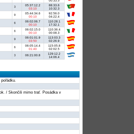
00:33.5
05:37:12.2
88:33.6
3
03:10
10:32.3
05:44:34.6
92:56.0
9
00:10
04:22.4
06:02:06.7
110:28.1
6
00:10
17:32.1
06:02:15.0
110:36.4
6
00:10
00:08.3
06:01:01.9
113:03.3
9
03:50
02:26.9
06:05:14.4
115:05.8
6
01:40
02:02.5
129:12.2
06:21:00.8
3
14:06.4
v pořádku.
 ok. / Skončili mimo trať. Posádka v