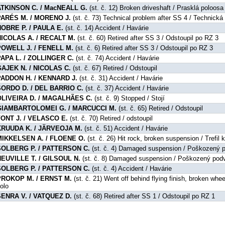
ATKINSON C. / MacNEALL G.
(st. č. 12) Broken driveshaft / Prasklá poloosa
PARÉS M. / MORENO J.
(st. č. 73) Technical problem after SS 4 / Technick
NOBRE P. / PAULA E.
(st. č. 14) Accident / Havárie
NICOLAS A. / RECALT M.
(st. č. 60) Retired after SS 3 / Odstoupil po RZ 3
POWELL J. / FENELL M.
(st. č. 6) Retired after SS 3 / Odstoupil po RZ 3
PAPA L. / ZOLLINGER C.
(st. č. 74) Accident / Havárie
GAJEK N. / NICOLAS C.
(st. č. 67) Retired / Odstoupil
PADDON H. / KENNARD J.
(st. č. 31) Accident / Havárie
SORDO D. / DEL BARRIO C.
(st. č. 37) Accident / Havárie
OLIVEIRA D. / MAGALHÃES C.
(st. č. 9) Stopped / Stojí
GIAMBARTOLOMEI G. / MARCUCCI M.
(st. č. 65) Retired / Odstoupil
FONT J. / VELASCO E.
(st. č. 70) Retired / odstoupil
KRUUDA K. / JÄRVEOJA M.
(st. č. 51) Accident / Havárie
MIKKELSEN A. / FLOENE O.
(st. č. 26) Hit rock, broken suspension / Trefi
SOLBERG P. / PATTERSON C.
(st. č. 4) Damaged suspension / Poškozený 
NEUVILLE T. / GILSOUL N.
(st. č. 8) Damaged suspension / Poškozený pod
SOLBERG P. / PATTERSON C.
(st. č. 4) Accident / Havárie
PROKOP M. / ERNST M.
(st. č. 21) Went off behind flying finish, broken wh
olo
SENRA V. / VATQUEZ D.
(st. č. 68) Retired after SS 1 / Odstoupil po RZ 1