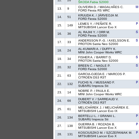
12.
26
ŠKODA Fabia S2000
OLIVEIRA D. / MAGALHÃES C.
13.
9
FORD Fiesta RS WRC
KRUUDA K. / JÄRVEOJA M.
14.
51
FORD Fiesta S2000
LEMES Y. / PEÑATE R.
15.
149
MITSUBISHI Lancer Evo X
AL RAJHI Y. / ORR M.
16.
36
FORD Fiesta S2000
ANDERSSON P.-G. / AXELSSON E.
17.
33
PROTON Satria Neo S2000
AL-KUWARI A. / DUFFY K.
18.
24
MINI John Cooper Works WRC
FISHER A. / BARRIT D.
19.
34
PROTON Satria Neo S2000
BREEN C. / NAGLE P.
20.
32
FORD Fiesta S2000
GARCIA-OJEDA E. / MARCOS P.
21.
63
CITROËN DS3 R3T
FUCHS N. / MUSSANO F.
22.
132
SUBARU Impreza Sti
NOBRE P. / PAULA E.
23.
14
MINI John Cooper Works WRC
DUBERT V. / SARREAUD V.
24.
66
CITROËN DS3 R3T
MELICHÁREK J. / MELICHÁREK E.
25.
61
MITSUBISHI Lancer Evo IX
BERTELLI L. / GRANAI L.
26.
134
SUBARU Impreza Sti
GUERRA B. / ROZADA B.
27.
138
MITSUBISHI Lancer Evo X
KOSCIUSZKO M. / SZCZEPANIAK M.
28.
131
MITSUBISHI Lancer Evo X