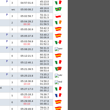
45:13.0
04:57:01.6
3
01:03.6
48:19.6
05:00:08.2
wrc
03:06.6
.
51:11.1
05:02:59.7
3
02:51.5
05:04:28.2
53:09.6
2
00:30
01:58.5
53:42.3
05:05:30.9
3
00:32.7
53:49.2
05:05:37.8
3
00:06.9
05:03:59.9
55:41.3
3
03:30
01:52.1
56:31.6
05:08:20.2
3
00:50.3
60:32.9
05:12:21.5
6
04:01.3
60:57.5
05:12:46.1
3
00:24.6
69:50.9
05:21:39.5
3
08:53.4
73:35.2
05:25:23.8
3
03:44.3
05:16:36.8
74:58.2
3
10:10
01:23.0
M.
75:28.4
05:27:17.0
5
00:30.2
05:25:18.3
76:39.7
5
03:10
01:11.3
05:29:06.4
77:27.8
6
00:10
00:48.1
78:01.3
05:29:49.9
6