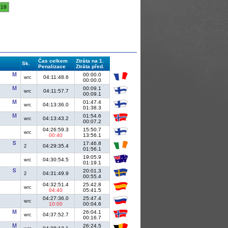
18
Čas celkem
Ztráta na 1.
Sk.
Penalizace
Ztráta před.
00:00.0
04:11:48.6
wrc
00:00.0
00:09.1
04:11:57.7
wrc
00:09.1
01:47.4
04:13:36.0
wrc
01:38.3
01:54.6
04:13:43.2
wrc
00:07.2
04:26:59.3
15:50.7
wrc
00:40
13:56.1
17:46.8
04:29:35.4
2
01:56.1
19:05.9
04:30:54.5
wrc
01:19.1
20:01.3
04:31:49.9
2
00:55.4
04:32:51.4
25:42.8
wrc
04:40
05:41.5
04:27:36.0
25:47.4
wrc
10:00
00:04.6
26:04.1
04:37:52.7
wrc
00:16.7
26:24.5