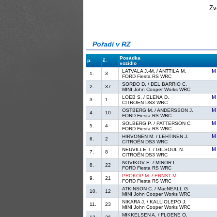
Zv
Pořadí v RZ
Posádka
p.
č.
vozidlo
LATVALA J.-M. / ANTTILA M.
1.
3
FORD Fiesta RS WRC
SORDO D. / DEL BARRIO C.
2.
37
MINI John Cooper Works WRC
LOEB S. / ELENA D.
3.
1
CITROËN DS3 WRC
OSTBERG M. / ANDERSSON J.
4.
10
FORD Fiesta RS WRC
SOLBERG P. / PATTERSON C.
5.
4
FORD Fiesta RS WRC
HIRVONEN M. / LEHTINEN J.
6.
2
CITROËN DS3 WRC
NEUVILLE T. / GILSOUL N.
7.
8
CITROËN DS3 WRC
NOVIKOV E. / MINOR I.
8.
22
FORD Fiesta RS WRC
PROKOP M. / ERNST M.
9.
21
FORD Fiesta RS WRC
ATKINSON C. / MacNEALL G.
10.
12
MINI John Cooper Works WRC
NIKARA J. / KALLIOLEPO J.
11.
23
MINI John Cooper Works WRC
MIKKELSEN A. / FLOENE O.