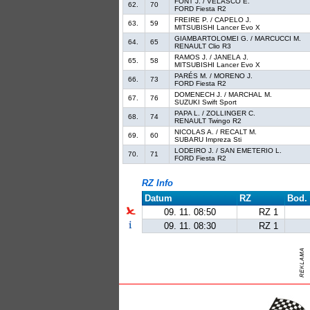
FONT J. / VELASCO E.
62.
70
FORD Fiesta R2
FREIRE P. / CAPELO J.
63.
59
MITSUBISHI Lancer Evo X
GIAMBARTOLOMEI G. / MARCUCCI M.
64.
65
RENAULT Clio R3
RAMOS J. / JANELA J.
65.
58
MITSUBISHI Lancer Evo X
PARÉS M. / MORENO J.
66.
73
FORD Fiesta R2
DOMENECH J. / MARCHAL M.
67.
76
SUZUKI Swift Sport
PAPA L. / ZOLLINGER C.
68.
74
RENAULT Twingo R2
NICOLAS A. / RECALT M.
69.
60
SUBARU Impreza Sti
LODEIRO J. / SAN EMETERIO L.
70.
71
FORD Fiesta R2
RZ Info
Datum
RZ
Bod.
09. 11. 08:50
RZ 1
09. 11. 08:30
RZ 1