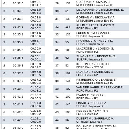
00:52.1
GUERRA B. / ROZADA B.
05:32.6
29.
138
6
00:04.7
MITSUBISHI Lancer Evo X
00:53.5
MELICHÁREK J. / MELICHÁREK E.
05:34.0
30.
61
3
00:01.4
MITSUBISHI Lancer Evo IX
00:53.8
GORBAN V. / NIKOLAYEV A.
05:34.3
31.
139
3
00:00.3
MITSUBISHI Lancer Evo IX
00:54.0
AHLIN F. / ABRAHAMSEN M.
05:34.5
32.
114
6
00:00.2
FORD Fiesta R2
00:54.6
FUCHS N. / MUSSANO F.
05:35.1
33.
132
3
00:00.6
SUBARU Impreza Sti
00:54.7
PROTASOV Y. / NESVIT K.
05:35.2
34.
55
3
00:00.1
SUBARU Impreza Sti
00:55.0
MacCRONE J. / LOUDON S.
05:35.5
35.
108
6
00:00.3
FORD Fiesta R2
00:55.1
SUNGKAR R. / BECKWITH S.
05:35.6
36.
62
3
00:00.1
SUBARU Impreza Sti
00:56.3
KOLTUN J. / PLESKOT I.
05:36.8
37.
53
2
00:01.2
FORD Fiesta S2000
00:56.8
SUAREZ J. / CARREARA C.
05:37.3
38.
102
6
00:00.5
FORD Fiesta R2
00:57.2
KIKIRESHKO O. / LARENS S.
05:37.7
39.
141
3
00:00.4
MITSUBISHI Lancer Evo IX
01:00.4
VAN DER MAREL T. / BERKHOF E.
05:40.9
40.
107
6
00:03.2
FORD Fiesta R2
01:00.7
EVANS E. / PUGH P.
05:41.2
41.
109
6
00:00.3
FORD Fiesta R2
01:01.3
LINARI G. / CECCHI A.
05:41.8
42.
140
3
00:00.6
SUBARU Impreza Sti
01:01.5
REEVES B. / SMYTH R.
05:42.0
43.
106
6
00:00.2
FORD Fiesta R2
01:02.1
DUBERT V. / SARREAUD V.
05:42.6
44.
66
5
00:00.6
CITROËN DS3 R3T
01:02.5
BOLAND E. / MORRISSEY M.
05:43.0
45.
52
2