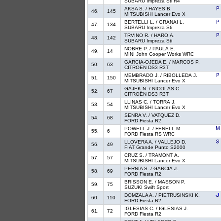
SUBARU Impreza Sti R4
AKSA S. / HAYES B.
46.
145
MITSUBISHI Lancer Evo X
BERTELLI L. / GRANAI L.
47.
134
SUBARU Impreza Sti
TRVINO R. / HARO A.
48.
142
SUBARU Impreza Sti
NOBRE P. / PAULA E.
49.
14
MINI John Cooper Works WRC
GARCIA-OJEDA E. / MARCOS P.
50.
63
CITROËN DS3 R3T
MEMBRADO J. / RIBOLLEDA J.
51.
150
MITSUBISHI Lancer Evo X
GAJEK N. / NICOLAS C.
52.
67
CITROËN DS3 R3T
LLINAS C. / TORRA J.
53.
54
MITSUBISHI Lancer Evo X
SENRA V. / VATQUEZ D.
54.
68
FORD Fiesta R2
POWELL J. / FENELL M.
55.
6
FORD Fiesta RS WRC
LLOVERA A. / VALLEJO D.
56.
49
FIAT Grande Punto S2000
CRUZ S. / TRAMONT A.
57.
57
MITSUBISHI Lancer Evo X
PERNIA S. / GARCIA J.
58.
69
FORD Fiesta R2
BRISSON E. / MASSON P.
59.
75
SUZUKI Swift Sport
DOMZALA A. / PIETRUSINSKI K.
60.
110
FORD Fiesta R2
IGLESIAS C. / IGLESIAS J.
61.
72
FORD Fiesta R2