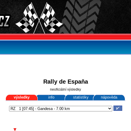
Rally de Espaňa
neoficiální výsledky
výsledky
info
statistiky
nápověda