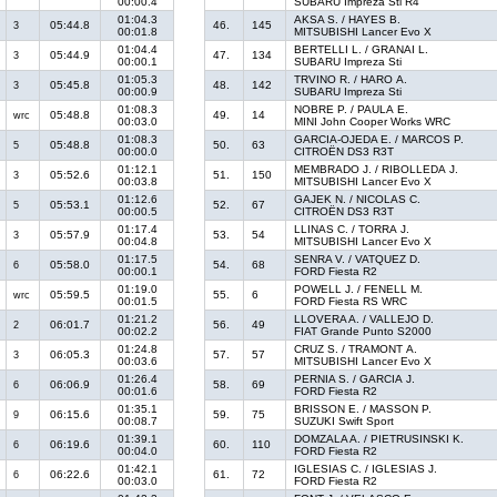
00:00.4
SUBARU Impreza Sti R4
01:04.3
AKSA S. / HAYES B.
05:44.8
46.
145
3
00:01.8
MITSUBISHI Lancer Evo X
01:04.4
BERTELLI L. / GRANAI L.
05:44.9
47.
134
3
00:00.1
SUBARU Impreza Sti
01:05.3
TRVINO R. / HARO A.
05:45.8
48.
142
3
00:00.9
SUBARU Impreza Sti
01:08.3
NOBRE P. / PAULA E.
05:48.8
49.
14
wrc
00:03.0
MINI John Cooper Works WRC
01:08.3
GARCIA-OJEDA E. / MARCOS P.
05:48.8
50.
63
5
00:00.0
CITROËN DS3 R3T
01:12.1
MEMBRADO J. / RIBOLLEDA J.
05:52.6
51.
150
3
00:03.8
MITSUBISHI Lancer Evo X
01:12.6
GAJEK N. / NICOLAS C.
05:53.1
52.
67
5
00:00.5
CITROËN DS3 R3T
01:17.4
LLINAS C. / TORRA J.
05:57.9
53.
54
3
00:04.8
MITSUBISHI Lancer Evo X
01:17.5
SENRA V. / VATQUEZ D.
05:58.0
54.
68
6
00:00.1
FORD Fiesta R2
01:19.0
POWELL J. / FENELL M.
05:59.5
55.
6
wrc
00:01.5
FORD Fiesta RS WRC
01:21.2
LLOVERA A. / VALLEJO D.
06:01.7
56.
49
2
00:02.2
FIAT Grande Punto S2000
01:24.8
CRUZ S. / TRAMONT A.
06:05.3
57.
57
3
00:03.6
MITSUBISHI Lancer Evo X
01:26.4
PERNIA S. / GARCIA J.
06:06.9
58.
69
6
00:01.6
FORD Fiesta R2
01:35.1
BRISSON E. / MASSON P.
06:15.6
59.
75
9
00:08.7
SUZUKI Swift Sport
01:39.1
DOMZALA A. / PIETRUSINSKI K.
06:19.6
60.
110
6
00:04.0
FORD Fiesta R2
01:42.1
IGLESIAS C. / IGLESIAS J.
06:22.6
61.
72
6
00:03.0
FORD Fiesta R2