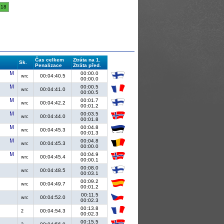
18
Čas celkem
Ztráta na 1.
Sk.
Penalizace
Ztráta před.
00:00.0
00:04:40.5
wrc
00:00.0
00:00.5
00:04:41.0
wrc
00:00.5
00:01.7
00:04:42.2
wrc
00:01.2
00:03.5
00:04:44.0
wrc
00:01.8
00:04.8
00:04:45.3
wrc
00:01.3
00:04.8
00:04:45.3
wrc
00:00.0
00:04.9
00:04:45.4
wrc
00:00.1
00:08.0
00:04:48.5
wrc
00:03.1
00:09.2
00:04:49.7
wrc
00:01.2
00:11.5
00:04:52.0
wrc
00:02.3
00:13.8
00:04:54.3
2
00:02.3
00:15.5