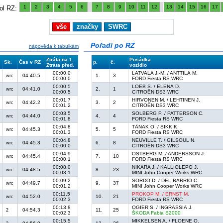
1
2
3
4
5
6
7
8
9
10
11
12
13
14
15
16
17
ol RZ:
vše
značky
SWRC
Pořadí po RZ
nápověda k tabulkám
Ztráta na 1.
Posádka
Sk.
Čas v RZ
p.
č.
Ztráta před.
vozidlo
00:00.0
LATVALA J.-M. / ANTTILA M.
04:40.5
1.
3
wrc
00:00.0
FORD Fiesta RS WRC
00:00.5
LOEB S. / ELENA D.
04:41.0
2.
1
wrc
00:00.5
CITROËN DS3 WRC
00:01.7
HIRVONEN M. / LEHTINEN J.
04:42.2
3.
2
wrc
00:01.2
CITROËN DS3 WRC
00:03.5
SOLBERG P. / PATTERSON C.
04:44.0
4.
4
wrc
00:01.8
FORD Fiesta RS WRC
00:04.8
TÄNAK O. / SIKK K.
04:45.3
5.
5
wrc
00:01.3
FORD Fiesta RS WRC
00:04.8
NEUVILLE T. / GILSOUL N.
04:45.3
6.
8
wrc
00:00.0
CITROËN DS3 WRC
00:04.9
OSTBERG M. / ANDERSSON J.
04:45.4
7.
10
wrc
00:00.1
FORD Fiesta RS WRC
00:08.0
NIKARA J. / KALLIOLEPO J.
04:48.5
8.
23
wrc
00:03.1
MINI John Cooper Works WRC
00:09.2
SORDO D. / DEL BARRIO C.
04:49.7
9.
37
wrc
00:01.2
MINI John Cooper Works WRC
00:11.5
PROKOP M. / ERNST M.
04:52.0
10.
21
wrc
00:02.3
FORD Fiesta RS WRC
00:13.8
OGIER S. / INGRASSIA J.
04:54.3
11.
25
2
00:02.3
ŠKODA Fabia S2000
00:15.5
MIKKELSEN A. / FLOENE O.