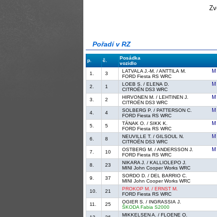
Zv
Pořadí v RZ
Posádka
p.
č.
vozidlo
LATVALA J.-M. / ANTTILA M.
1.
3
FORD Fiesta RS WRC
LOEB S. / ELENA D.
2.
1
CITROËN DS3 WRC
HIRVONEN M. / LEHTINEN J.
3.
2
CITROËN DS3 WRC
SOLBERG P. / PATTERSON C.
4.
4
FORD Fiesta RS WRC
TÄNAK O. / SIKK K.
5.
5
FORD Fiesta RS WRC
NEUVILLE T. / GILSOUL N.
6.
8
CITROËN DS3 WRC
OSTBERG M. / ANDERSSON J.
7.
10
FORD Fiesta RS WRC
NIKARA J. / KALLIOLEPO J.
8.
23
MINI John Cooper Works WRC
SORDO D. / DEL BARRIO C.
9.
37
MINI John Cooper Works WRC
PROKOP M. / ERNST M.
10.
21
FORD Fiesta RS WRC
OGIER S. / INGRASSIA J.
11.
25
ŠKODA Fabia S2000
MIKKELSEN A. / FLOENE O.