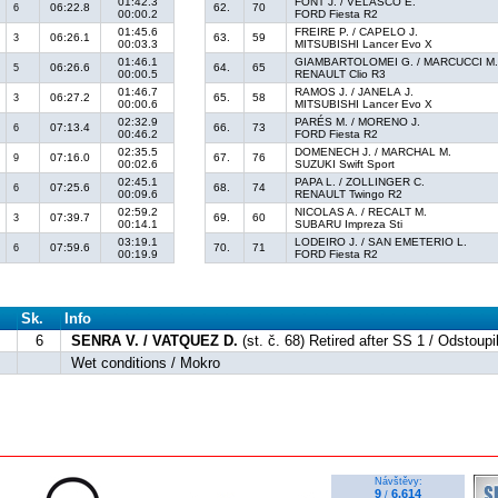
01:42.3
FONT J. / VELASCO E.
06:22.8
62.
70
6
00:00.2
FORD Fiesta R2
01:45.6
FREIRE P. / CAPELO J.
06:26.1
63.
59
3
00:03.3
MITSUBISHI Lancer Evo X
01:46.1
GIAMBARTOLOMEI G. / MARCUCCI M
06:26.6
64.
65
5
00:00.5
RENAULT Clio R3
01:46.7
RAMOS J. / JANELA J.
06:27.2
65.
58
3
00:00.6
MITSUBISHI Lancer Evo X
02:32.9
PARÉS M. / MORENO J.
07:13.4
66.
73
6
00:46.2
FORD Fiesta R2
02:35.5
DOMENECH J. / MARCHAL M.
07:16.0
67.
76
9
00:02.6
SUZUKI Swift Sport
02:45.1
PAPA L. / ZOLLINGER C.
07:25.6
68.
74
6
00:09.6
RENAULT Twingo R2
02:59.2
NICOLAS A. / RECALT M.
07:39.7
69.
60
3
00:14.1
SUBARU Impreza Sti
03:19.1
LODEIRO J. / SAN EMETERIO L.
07:59.6
70.
71
6
00:19.9
FORD Fiesta R2
Sk.
Info
6
SENRA V. / VATQUEZ D.
(st. č. 68) Retired after SS 1 / Odstoupi
Wet conditions / Mokro
Návštěvy:
9
6.614
/