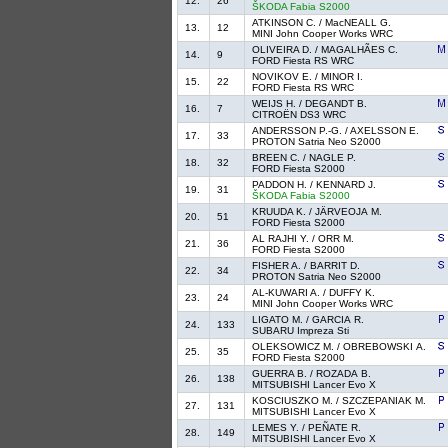
12.
26
ŠKODA Fabia S2000
ATKINSON C. / MacNEALL G.
13.
12
MINI John Cooper Works WRC
OLIVEIRA D. / MAGALHÃES C.
14.
9
FORD Fiesta RS WRC
NOVIKOV E. / MINOR I.
15.
22
FORD Fiesta RS WRC
WEIJS H. / DEGANDT B.
16.
7
CITROËN DS3 WRC
ANDERSSON P.-G. / AXELSSON E.
17.
33
PROTON Satria Neo S2000
BREEN C. / NAGLE P.
18.
32
FORD Fiesta S2000
PADDON H. / KENNARD J.
19.
31
ŠKODA Fabia S2000
KRUUDA K. / JÄRVEOJA M.
20.
51
FORD Fiesta S2000
AL RAJHI Y. / ORR M.
21.
36
FORD Fiesta S2000
FISHER A. / BARRIT D.
22.
34
PROTON Satria Neo S2000
AL-KUWARI A. / DUFFY K.
23.
24
MINI John Cooper Works WRC
LIGATO M. / GARCIA R.
24.
133
SUBARU Impreza Sti
OLEKSOWICZ M. / OBREBOWSKI A.
25.
35
FORD Fiesta S2000
GUERRA B. / ROZADA B.
26.
138
MITSUBISHI Lancer Evo X
KOSCIUSZKO M. / SZCZEPANIAK M.
27.
131
MITSUBISHI Lancer Evo X
LEMES Y. / PEÑATE R.
28.
149
MITSUBISHI Lancer Evo X