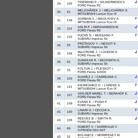
TIDEMAND P. / SKJAERMOEN S.
29.
105
FORD Fiesta R2
MELICHÁREK J. / MELICHÁREK E.
30.
61
MITSUBISHI Lancer Evo IX
GORBAN V. / NIKOLAYEV A.
31.
139
MITSUBISHI Lancer Evo IX
AHLIN F. / ABRAHAMSEN M.
32.
114
FORD Fiesta R2
FUCHS N. / MUSSANO F.
33.
132
SUBARU Impreza Sti
PROTASOV Y. / NESVIT K.
34.
55
SUBARU Impreza Sti
MacCRONE J. / LOUDON S.
35.
108
FORD Fiesta R2
SUNGKAR R. / BECKWITH S.
36.
62
SUBARU Impreza Sti
KOLTUN J. / PLESKOT I.
37.
53
FORD Fiesta S2000
SUAREZ J. / CARREARA C.
38.
102
FORD Fiesta R2
KIKIRESHKO O. / LARENS S.
39.
141
MITSUBISHI Lancer Evo IX
VAN DER MAREL T. / BERKHOF E.
40.
107
FORD Fiesta R2
EVANS E. / PUGH P.
41.
109
FORD Fiesta R2
LINARI G. / CECCHI A.
42.
140
SUBARU Impreza Sti
REEVES B. / SMYTH R.
43.
106
FORD Fiesta R2
DUBERT V. / SARREAUD V.
44.
66
CITROËN DS3 R3T
BOLAND E. / MORRISSEY M.
45.
52