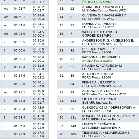
04:56.0
12.
26
2
00:01.7
ŠKODA Fabia S2000
00:18.2
ATKINSON C. / MacNEALL G.
04:58.7
13.
12
wrc
00:02.7
MINI John Cooper Works WRC
00:18.6
OLIVEIRA D. / MAGALHÃES C.
04:59.1
14.
9
wrc
00:00.4
FORD Fiesta RS WRC
00:24.1
NOVIKOV E. / MINOR I.
05:04.6
15.
22
wrc
00:05.5
FORD Fiesta RS WRC
00:24.5
WEIJS H. / DEGANDT B.
05:05.0
16.
7
wrc
00:00.4
CITROËN DS3 WRC
00:25.0
ANDERSSON P.-G. / AXELSSON E.
05:05.5
17.
33
2
00:00.5
PROTON Satria Neo S2000
00:28.5
BREEN C. / NAGLE P.
05:09.0
18.
32
2
00:03.5
FORD Fiesta S2000
00:28.6
PADDON H. / KENNARD J.
05:09.1
19.
31
2
00:00.1
ŠKODA Fabia S2000
00:31.9
KRUUDA K. / JÄRVEOJA M.
05:12.4
20.
51
2
00:03.3
FORD Fiesta S2000
00:34.1
AL RAJHI Y. / ORR M.
05:14.6
21.
36
2
00:02.2
FORD Fiesta S2000
00:40.1
FISHER A. / BARRIT D.
05:20.6
22.
34
2
00:06.0
PROTON Satria Neo S2000
00:40.6
AL-KUWARI A. / DUFFY K.
05:21.1
23.
24
wrc
00:00.5
MINI John Cooper Works WRC
00:42.3
LIGATO M. / GARCIA R.
05:22.8
24.
133
3
00:01.7
SUBARU Impreza Sti
00:42.9
OLEKSOWICZ M. / OBREBOWSKI A.
05:23.4
25.
35
2
00:00.6
FORD Fiesta S2000
00:42.9
KOSCIUSZKO M. / SZCZEPANIAK M.
05:23.4
26.
131
3
00:00.0
MITSUBISHI Lancer Evo X
00:45.8
LEMES Y. / PEÑATE R.
05:26.3
27.
149
3
00:02.9
MITSUBISHI Lancer Evo X
00:47.4
TIDEMAND P. / SKJAERMOEN S.
05:27.9
28.
105
3
00:01.6
FORD Fiesta R2