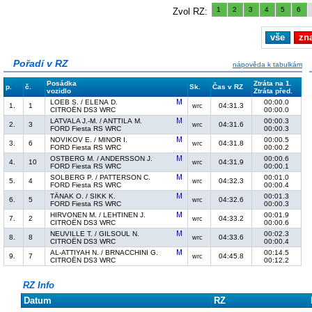
1
2
3
4
5
6
Zvol RZ:
vše
zn
Pořadí v RZ
nápověda k tabulkám
Posádka
Ztráta na 1.
p.
č.
Sk.
Čas v RZ
vozidlo
Ztráta před.
LOEB S. / ELENA D.
00:00.0
1.
1
04:31.3
wrc
CITROËN DS3 WRC
00:00.0
LATVALA J.-M. / ANTTILA M.
00:00.3
2.
3
04:31.6
wrc
FORD Fiesta RS WRC
00:00.3
NOVIKOV E. / MINOR I.
00:00.5
3.
6
04:31.8
wrc
FORD Fiesta RS WRC
00:00.2
OSTBERG M. / ANDERSSON J.
00:00.6
4.
10
04:31.9
wrc
FORD Fiesta RS WRC
00:00.1
SOLBERG P. / PATTERSON C.
00:01.0
5.
4
04:32.3
wrc
FORD Fiesta RS WRC
00:00.4
TÄNAK O. / SIKK K.
00:01.3
6.
5
04:32.6
wrc
FORD Fiesta RS WRC
00:00.3
HIRVONEN M. / LEHTINEN J.
00:01.9
7.
2
04:33.2
wrc
CITROËN DS3 WRC
00:00.6
NEUVILLE T. / GILSOUL N.
00:02.3
8.
8
04:33.6
wrc
CITROËN DS3 WRC
00:00.4
AL-ATTIYAH N. / BRNACCHINI G.
00:14.5
9.
7
04:45.8
wrc
CITROËN DS3 WRC
00:12.2
RZ Info
Datum
RZ