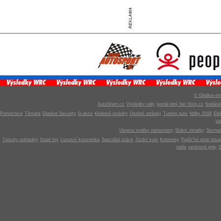
© Gladius-int
AutoSport.cz
Výsledky rally
portál plný her Stroj.cz
Netlás
Pomocnice
Témata
Gladius Security
G-akce
Klubové stránky
Osobní stránky
Tuning auto
Volby 2006
Ele
v
Vánoce svátky narozeniny
Státní zkratky
Seznam
Trezory pokladny
Staré hry
Luxusní kosmetika
Speciální práce
Jízdní kola
Kulomety
Pojišt?ní proti vlou
radla
venkovní grily