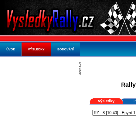
ÚVOD
VÝSLEDKY
BODOVÁNÍ
Rally
výsledky
i