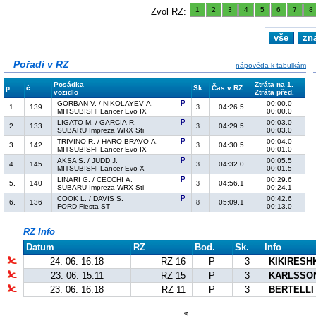
1
2
3
4
5
6
7
8
Zvol RZ:
vše
zn
Pořadí v RZ
nápověda k tabulkám
Posádka
Ztráta na 1.
p.
č.
Sk.
Čas v RZ
vozidlo
Ztráta před.
GORBAN V. / NIKOLAYEV A.
00:00.0
1.
139
04:26.5
3
MITSUBISHI Lancer Evo IX
00:00.0
LIGATO M. / GARCIA R.
00:03.0
2.
133
04:29.5
3
SUBARU Impreza WRX Sti
00:03.0
TRIVINO R. / HARO BRAVO A.
00:04.0
3.
142
04:30.5
3
MITSUBISHI Lancer Evo IX
00:01.0
AKSA S. / JUDD J.
00:05.5
4.
145
04:32.0
3
MITSUBISHI Lancer Evo X
00:01.5
LINARI G. / CECCHI A.
00:29.6
5.
140
04:56.1
3
SUBARU Impreza WRX Sti
00:24.1
COOK L. / DAVIS S.
00:42.6
6.
136
05:09.1
8
FORD Fiesta ST
00:13.0
RZ Info
Datum
RZ
Bod.
Sk.
Info
24. 06. 16:18
RZ 16
P
3
KIKIRESHK
23. 06. 15:11
RZ 15
P
3
KARLSSON
23. 06. 16:18
RZ 11
P
3
BERTELLI 