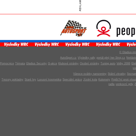
© Gladius-int
AutoSport.cz
Výsledky rally
portál plný her Stroj.cz
Netlás
Pomocnice
Témata
Gladius Security
G-akce
Klubové stránky
Osobní stránky
Tuning auto
Volby 2006
Ele
v
Vánoce svátky narozeniny
Státní zkratky
Seznam
Trezory pokladny
Staré hry
Luxusní kosmetika
Speciální práce
Jízdní kola
Kulomety
Pojišt?ní proti vlou
radla
venkovní grily