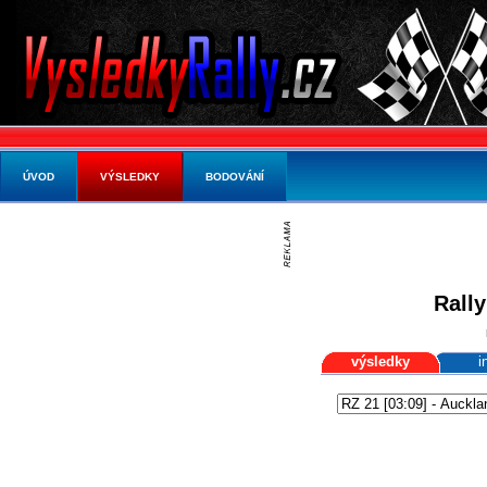
ÚVOD
VÝSLEDKY
BODOVÁNÍ
Rall
výsledky
i