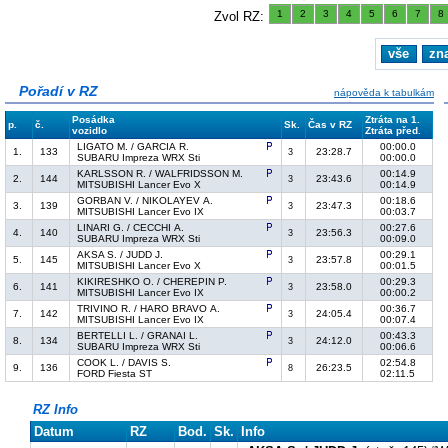
1
2
3
4
5
6
7
8
Zvol RZ:
vše
zn
Pořadí v RZ
nápověda k tabulkám
Posádka
Ztráta na 1.
p.
č.
Sk.
Čas v RZ
vozidlo
Ztráta před.
LIGATO M. / GARCIA R.
00:00.0
1.
133
23:28.7
3
SUBARU Impreza WRX Sti
00:00.0
KARLSSON R. / WALFRIDSSON M.
00:14.9
2.
144
23:43.6
3
MITSUBISHI Lancer Evo X
00:14.9
GORBAN V. / NIKOLAYEV A.
00:18.6
3.
139
23:47.3
3
MITSUBISHI Lancer Evo IX
00:03.7
LINARI G. / CECCHI A.
00:27.6
4.
140
23:56.3
3
SUBARU Impreza WRX Sti
00:09.0
AKSA S. / JUDD J.
00:29.1
5.
145
23:57.8
3
MITSUBISHI Lancer Evo X
00:01.5
KIKIRESHKO O. / CHEREPIN P.
00:29.3
6.
141
23:58.0
3
MITSUBISHI Lancer Evo IX
00:00.2
TRIVINO R. / HARO BRAVO A.
00:36.7
7.
142
24:05.4
3
MITSUBISHI Lancer Evo IX
00:07.4
BERTELLI L. / GRANAI L.
00:43.3
8.
134
24:12.0
3
SUBARU Impreza WRX Sti
00:06.6
COOK L. / DAVIS S.
02:54.8
9.
136
26:23.5
8
FORD Fiesta ST
02:11.5
RZ Info
Datum
RZ
Bod.
Sk.
Info