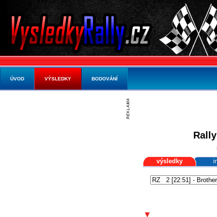
ÚVOD
VÝSLEDKY
BODOVÁNÍ
Rall
výsledky
i